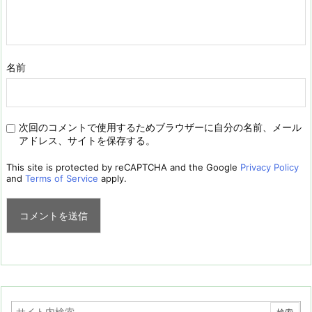
名前
次回のコメントで使用するためブラウザーに自分の名前、メール
アドレス、サイトを保存する。
This site is protected by reCAPTCHA and the Google
Privacy Policy
and
Terms of Service
apply.