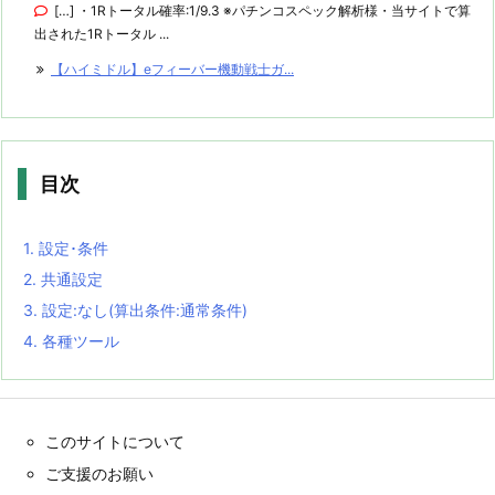
[…] ・1Rトータル確率:1/9.3 ※パチンコスペック解析様・当サイトで算
出された1Rトータル ...
【ハイミドル】eフィーバー機動戦士ガ...
目次
1.
設定･条件
2.
共通設定
3.
設定:なし(算出条件:通常条件)
4.
各種ツール
このサイトについて
ご支援のお願い