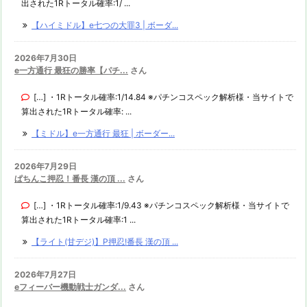
出された1Rトータル確率:1/ ...
【ハイミドル】e七つの大罪3 | ボーダ...
2026年7月30日
e一方通行 最狂の勝率【パチ...
さん
[…] ・1Rトータル確率:1/14.84 ※パチンコスペック解析様・当サイトで
算出された1Rトータル確率: ...
【ミドル】e一方通行 最狂 | ボーダー...
2026年7月29日
ぱちんこ押忍！番長 漢の頂 ...
さん
[…] ・1Rトータル確率:1/9.43 ※パチンコスペック解析様・当サイトで
算出された1Rトータル確率:1 ...
【ライト(甘デジ)】P押忍!番長 漢の頂 ...
2026年7月27日
eフィーバー機動戦士ガンダ...
さん