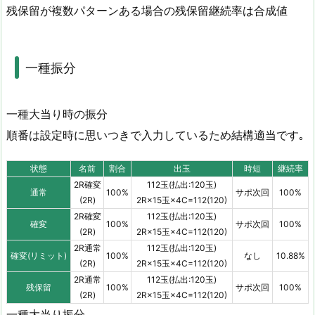
残保留が複数パターンある場合の残保留継続率は合成値
一種振分
一種大当り時の振分
順番は設定時に思いつきで入力しているため結構適当です｡
状態
名前
割合
出玉
時短
継続率
2R確変
112玉(払出:120玉)
通常
100%
サポ次回
100%
(2R)
2R×15玉×4C=112(120)
2R確変
112玉(払出:120玉)
確変
100%
サポ次回
100%
(2R)
2R×15玉×4C=112(120)
2R通常
112玉(払出:120玉)
確変(リミット)
100%
なし
10.88%
(2R)
2R×15玉×4C=112(120)
2R通常
112玉(払出:120玉)
残保留
100%
サポ次回
100%
(2R)
2R×15玉×4C=112(120)
一種大当り振分