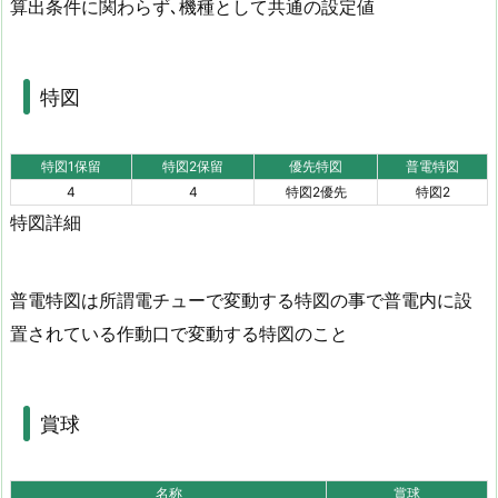
算出条件に関わらず､機種として共通の設定値
特図
特図1保留
特図2保留
優先特図
普電特図
4
4
特図2優先
特図2
特図詳細
普電特図は所謂電チューで変動する特図の事で普電内に設
置されている作動口で変動する特図のこと
賞球
名称
賞球