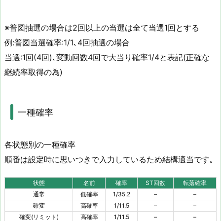
※普図抽選の場合は2回以上の当選は全て当選1回とする
例:普図当選確率:1/1､4回抽選の場合
当選:1回(4回)､変動回数4回で大当り確率1/4と表記(正確な
継続率取得の為)
一種確率
各状態別の一種確率
順番は設定時に思いつきで入力しているため結構適当です｡
状態
名前
確率
ST回数
転落確率
通常
低確率
1/35.2
–
–
確変
高確率
1/11.5
–
–
確変(リミット)
高確率
1/11.5
–
–