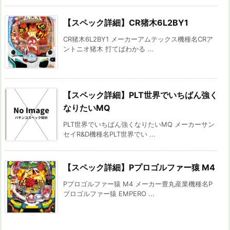
【スペック詳細】CR猪木6L2BY1
CR猪木6L2BY1 メーカーアムテックス機種名CRア
ントニオ猪木 打てばわかる ...
【スペック詳細】PLT世界でいちばん強く
なりたいMQ
PLT世界でいちばん強くなりたいMQ メーカーサン
セイR&D機種名PLT世界でい ...
【スペック詳細】Pプロゴルファー猿 M4
Pプロゴルファー猿 M4 メーカー豊丸産業機種名P
プロゴルファー猿 EMPERO ...