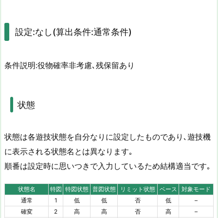
設定:なし(算出条件:通常条件)
条件説明:役物確率非考慮､残保留あり
状態
状態は各遊技状態を自分なりに設定したものであり､遊技機
に表示される状態名とは異なります｡
順番は設定時に思いつきで入力しているため結構適当です｡
状態名
特図
特図状態
普図状態
リミット状態
ベース
対象モード
通常
1
低
低
否
低
–
確変
2
高
高
否
高
–