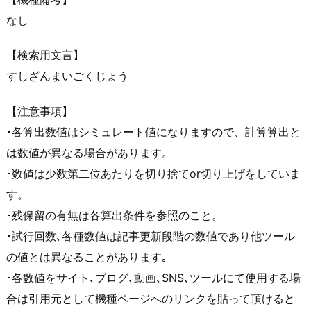
なし
【検索用文言】
すしざんまいごくじょう
【注意事項】
･各算出数値はシミュレート値になりますので、計算算出と
は数値が異なる場合があります。
･数値は少数第二位あたりを切り捨てor切り上げをしていま
す。
･残保留の有無は各算出条件を参照のこと。
･試行回数､各種数値は記事更新段階の数値であり他ツール
の値とは異なることがあります｡
･各数値をサイト､ブログ､動画､SNS､ツールにて使用する場
合は引用元として機種ページへのリンクを貼って頂けると