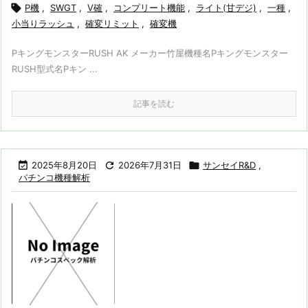

P機
,
SWGT
,
V確
,
コンプリート機能
,
ライト(甘デジ)
,
一種
,
小当りラッシュ
,
確変リミット
,
確変機
PキングモンスターRUSH AK メーカー竹屋機種名Pキングモンスター
RUSH型式名Pキン ...
記事を読む

2025年8月20日

2026年7月31日

サンセイR&D
,
パチンコ機種解析