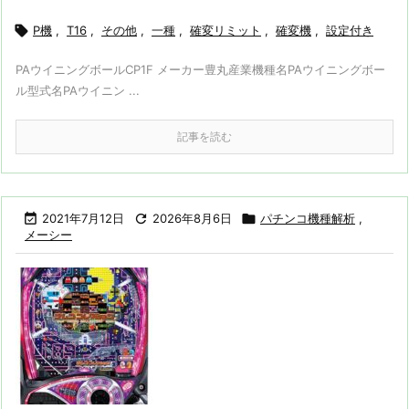

P機
,
T16
,
その他
,
一種
,
確変リミット
,
確変機
,
設定付き
PAウイニングボールCP1F メーカー豊丸産業機種名PAウイニングボー
ル型式名PAウイニン ...
記事を読む

2021年7月12日

2026年8月6日

パチンコ機種解析
,
メーシー