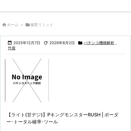

ホーム
>

確変リミット

2025年12月7日

2026年8月2日

パチンコ機種解析
,
竹屋
【ライト(甘デジ)】PキングモンスターRUSH | ボーダ
ー･トータル確率･ツール