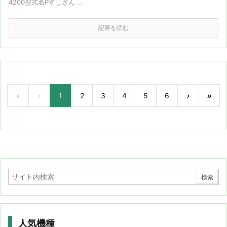
4200型式名Pすしざん ...
記事を読む
«
‹
1
2
3
4
5
6
›
»
人気機種