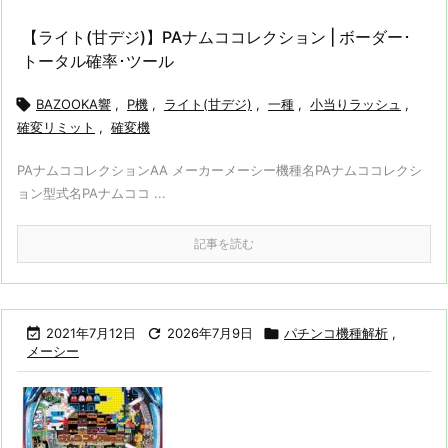
【ライト(甘デジ)】PAナムココレクション | ボーダー･
トータル確率･ツール

BAZOOKA響
,
P機
,
ライト(甘デジ)
,
一種
,
小当りラッシュ
,
確変リミット
,
確変機
PAナムココレクションAA メーカーメーシー機種名PAナムココレクシ
ョン型式名PAナムココ ...
記事を読む

2021年7月12日

2026年7月9日

パチンコ機種解析
,
メーシー