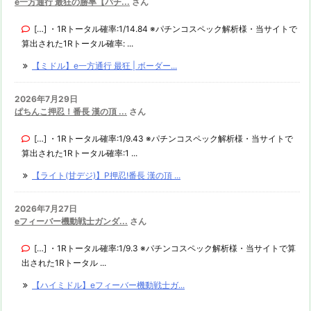
e一方通行 最狂の勝率【パチ...
さん
[…] ・1Rトータル確率:1/14.84 ※パチンコスペック解析様・当サイトで
算出された1Rトータル確率: ...
【ミドル】e一方通行 最狂 | ボーダー...
2026年7月29日
ぱちんこ押忍！番長 漢の頂 ...
さん
[…] ・1Rトータル確率:1/9.43 ※パチンコスペック解析様・当サイトで
算出された1Rトータル確率:1 ...
【ライト(甘デジ)】P押忍!番長 漢の頂 ...
2026年7月27日
eフィーバー機動戦士ガンダ...
さん
[…] ・1Rトータル確率:1/9.3 ※パチンコスペック解析様・当サイトで算
出された1Rトータル ...
【ハイミドル】eフィーバー機動戦士ガ...