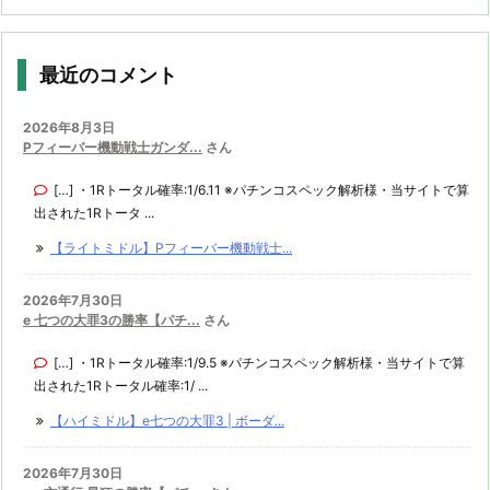
最近のコメント
2026年8月3日
Pフィーバー機動戦士ガンダ...
さん
[…] ・1Rトータル確率:1/6.11 ※パチンコスペック解析様・当サイトで算
出された1Rトータ ...
【ライトミドル】Pフィーバー機動戦士...
2026年7月30日
e 七つの大罪3の勝率【パチ...
さん
[…] ・1Rトータル確率:1/9.5 ※パチンコスペック解析様・当サイトで算
出された1Rトータル確率:1/ ...
【ハイミドル】e七つの大罪3 | ボーダ...
2026年7月30日