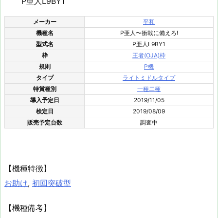
P亜人L9BY1
メーカー
平和
機種名
P亜人〜衝戟に備えろ!
型式名
P亜人L9BY1
枠
王者(OJA)枠
規則
P機
タイプ
ライトミドルタイプ
特賞種別
一種二種
導入予定日
2019/11/05
検定日
2019/08/09
販売予定台数
調査中
【機種特徴】
お助け
,
初回突破型
【機種備考】