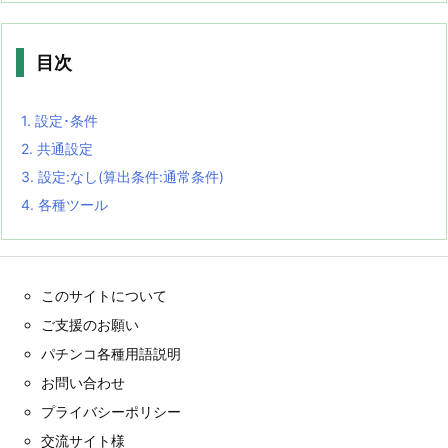
目次
1.
設定･条件
2.
共通設定
3.
設定:なし(算出条件:通常条件)
4.
各種ツール
このサイトについて
ご支援のお願い
パチンコ各種用語説明
お問い合わせ
プライバシーポリシー
交流サイト様