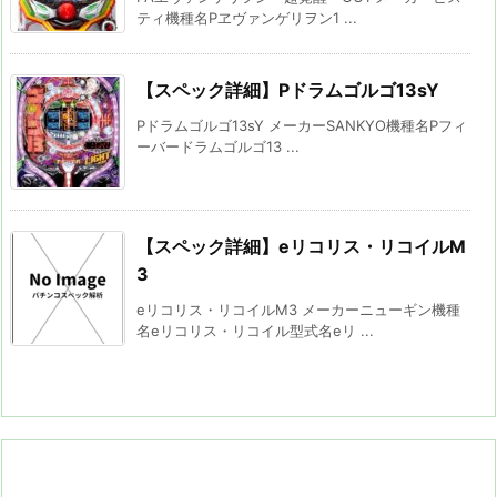
ティ機種名Pヱヴァンゲリヲン1 ...
【スペック詳細】Pドラムゴルゴ13sY
Pドラムゴルゴ13sY メーカーSANKYO機種名Pフィ
ーバードラムゴルゴ13 ...
【スペック詳細】eリコリス・リコイルM
3
eリコリス・リコイルM3 メーカーニューギン機種
名eリコリス・リコイル型式名eリ ...