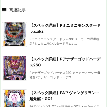

関連記事
【スペック詳細】Pミニミニモンスタード
ラムakz
Pミニミニモンスタードラムakz メーカー竹屋機種
名Pミニミニモンスタードラムa ...
【スペック詳細】Pアナザーゴッドハーデ
ス2SC
Pアナザーゴッドハーデス2SC メーカーメーシー機
種名Pアナザーゴッドハーデス ...
【スペック詳細】PAヱヴァンゲリヲン～
超覚醒～GO1
PAヱヴァンゲリヲン～超覚醒～GO1 メーカービス