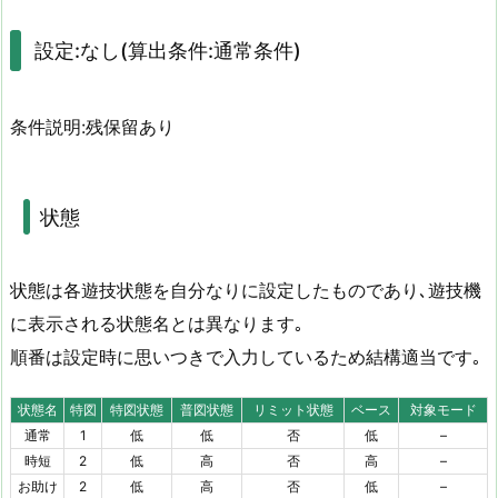
設定:なし(算出条件:通常条件)
条件説明:残保留あり
状態
状態は各遊技状態を自分なりに設定したものであり､遊技機
に表示される状態名とは異なります｡
順番は設定時に思いつきで入力しているため結構適当です｡
状態名
特図
特図状態
普図状態
リミット状態
ベース
対象モード
通常
1
低
低
否
低
–
時短
2
低
高
否
高
–
お助け
2
低
高
否
低
–