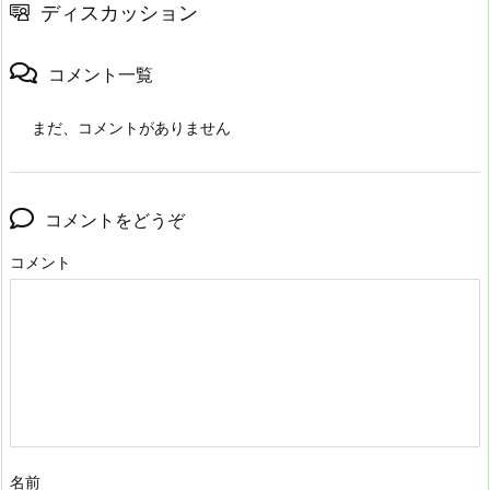
ディスカッション
コメント一覧
まだ、コメントがありません
コメントをどうぞ
コメント
名前