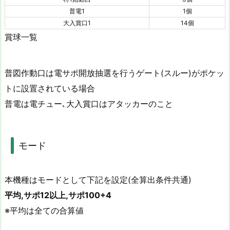
普電1
1個
大入賞口1
14個
賞球一覧
普図作動口は電サポ開放抽選を行うゲート(スルー)がポケッ
トに設置されている場合
普電は電チュー､大入賞口はアタッカーのこと
モード
本機種はモードとして下記を設定(全算出条件共通)
平均,サポ12以上,サポ100+4
※平均は全ての合算値