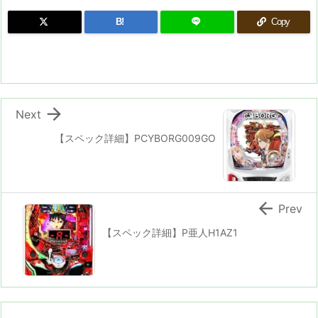
B!
Copy

Next
【スペック詳細】PCYBORG009GO

Prev
【スペック詳細】P亜人H1AZ1