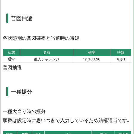
普図抽選
各状態別の普図確率と当選時の時短
状態
名前
確率
時短
通常
亜人チャレンジ
1/1300.96
サポ1
普図抽選
一種振分
一種大当り時の振分
順番は設定時に思いつきで入力しているため結構適当です｡