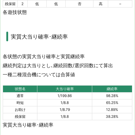
残保留
2
低
低
否
高
–
各遊技状態
実質大当り確率･継続率
各状態の実質大当り確率と実質継続率
継続判定は大当りとし､継続回数/選択回数にて算出
一種二種混合機については合算値
状態名
大当り確率
継続率
通常
1/199.86
98.28%
時短
1/8.8
65.25%
お助け
1/8.79
12.89%
残保留
1/8.8
38.28%
実質大当り確率･継続率