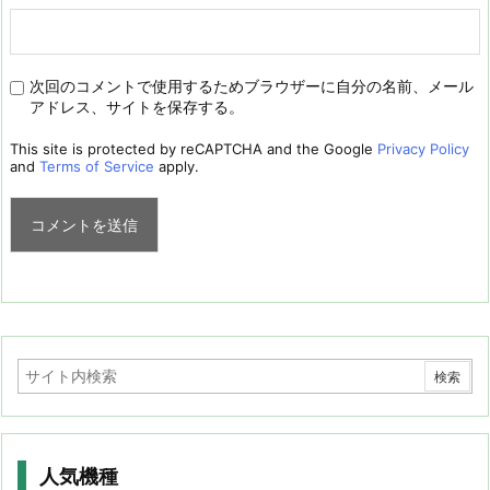
次回のコメントで使用するためブラウザーに自分の名前、メール
アドレス、サイトを保存する。
This site is protected by reCAPTCHA and the Google
Privacy Policy
and
Terms of Service
apply.
人気機種