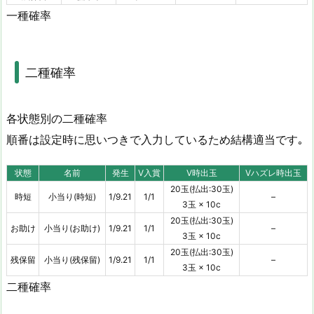
一種確率
二種確率
各状態別の二種確率
順番は設定時に思いつきで入力しているため結構適当です｡
状態
名前
発生
V入賞
V時出玉
Vハズレ時出玉
20玉(払出:30玉)
時短
小当り(時短)
1/9.21
1/1
–
3玉 × 10c
20玉(払出:30玉)
お助け
小当り(お助け)
1/9.21
1/1
–
3玉 × 10c
20玉(払出:30玉)
残保留
小当り(残保留)
1/9.21
1/1
–
3玉 × 10c
二種確率