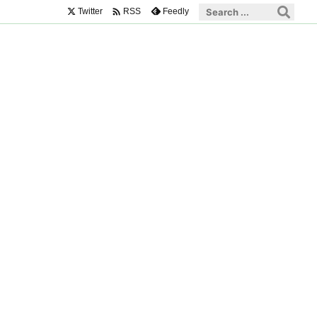

Twitter
Feedly
RSS