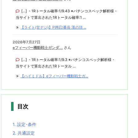
[…] ・1Rトータル確率:1/9.43 ※パチンコスペック解析様・
当サイトで算出された1Rトータル確率:1 ...
【ライト(甘デジ)】P押忍!番長 漢の頂 ...
2026年7月27日
eフィーバー機動戦士ガンダ...
さん
[…] ・1Rトータル確率:1/9.3 ※パチンコスペック解析様・
当サイトで算出された1Rトータル ...
【ハイミドル】eフィーバー機動戦士ガ...
目次
1.
設定･条件
2.
共通設定