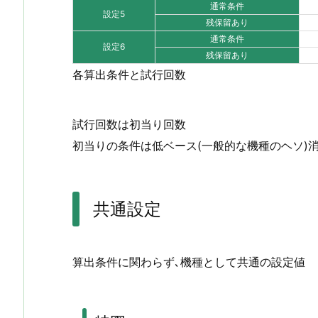
通常条件
設定5
残保留あり
通常条件
設定6
残保留あり
各算出条件と試行回数
試行回数は初当り回数
初当りの条件は低ベース(一般的な機種のヘソ)
共通設定
算出条件に関わらず､機種として共通の設定値