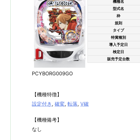
機種名
型式名
枠
規則
タイプ
特賞種別
導入予定日
検定日
販売予定台数
PCYBORG009GO
【機種特徴】
設定付き
,
確変
,
転落
,
V確
【機種備考】
なし