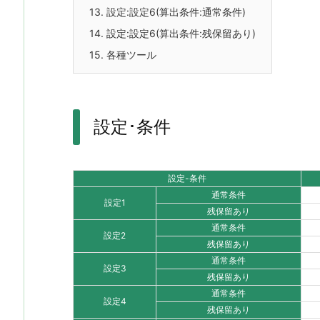
13.
設定:設定6(算出条件:通常条件)
14.
設定:設定6(算出条件:残保留あり)
15.
各種ツール
設定･条件
設定-条件
通常条件
設定1
残保留あり
通常条件
設定2
残保留あり
通常条件
設定3
残保留あり
通常条件
設定4
残保留あり