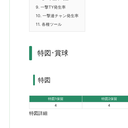
9.
一撃TY発生率
10.
一撃連チャン発生率
11.
各種ツール
特図･賞球
特図
特図1保留
特図2保留
4
4
特図詳細