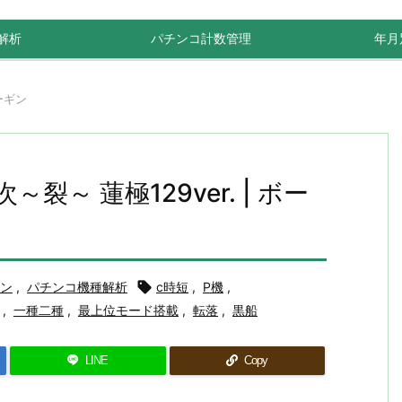
解析
パチンコ計数管理
年月
ーギン
～ 蓮極129ver. | ボー
ル
ン
,
パチンコ機種解析

c時短
,
P機
,
,
一種二種
,
最上位モード搭載
,
転落
,
黒船
LINE
Copy