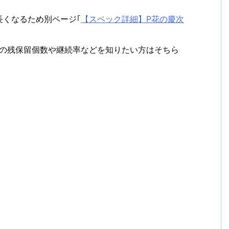
長くなるため別ページ｢
【スペック詳細】P花の慶次
毎の残保留個数や継続率などを知りたい方はそちら