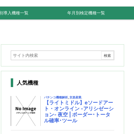
別導入機種一覧
年月別検定機種一覧
人気機種