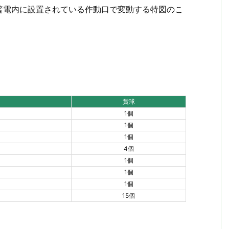
普電内に設置されている作動口で変動する特図のこ
賞球
1個
1個
1個
4個
1個
1個
1個
15個