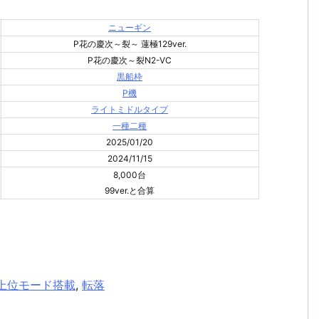
ニューギン
P花の慶次～裂～ 蓮極129ver.
P花の慶次～裂N2-VC
黒船枠
P機
ライトミドルタイプ
一種二種
2025/01/20
2024/11/15
8,000台
99ver.と合算
上位モード搭載
,
転落