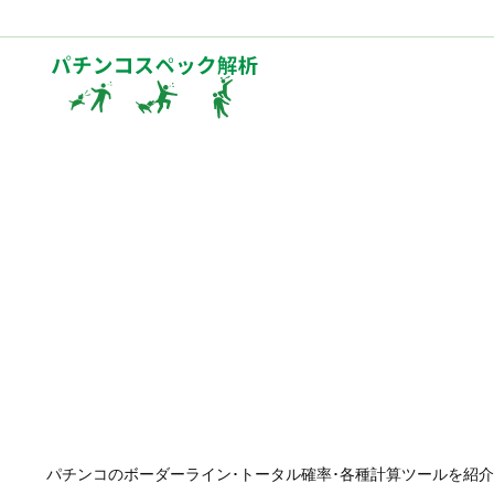
パチンコのボーダーライン･トータル確率･各種計算ツールを紹介