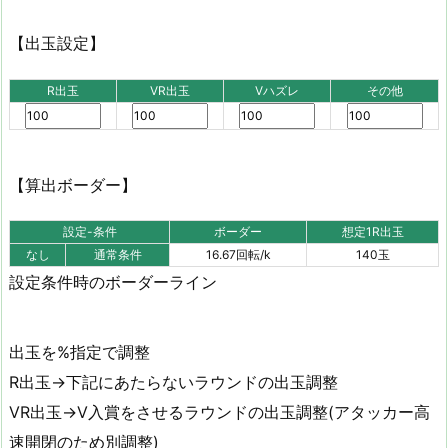
【出玉設定】
R出玉
VR出玉
Vハズレ
その他
【算出ボーダー】
設定-条件
ボーダー
想定1R出玉
なし
通常条件
16.67
回転/k
140
玉
設定条件時のボーダーライン
出玉を%指定で調整
R出玉→下記にあたらないラウンドの出玉調整
VR出玉→V入賞をさせるラウンドの出玉調整(アタッカー高
速開閉のため別調整)