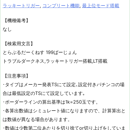
ラッキートリガー
,
コンプリート機能
,
最上位モード搭載
【機種備考】
なし
【検索用文言】
とらぶるだーくねす 199ばーじょん
トラブルダークネス,ラッキートリガー搭載,LT搭載
【注意事項】
･タイプはメーカー発表TSにて設定､設定付きパチンコの場
合は最低設定のTSにて設定しています｡
･ボーダーラインの算出基準は1k=250玉です。
･各算出数値はシミュレート値になりますので、計算算出と
は数値が異なる場合があります。
･数値は少数第二位あたりを切り捨てor切り上げをしていま