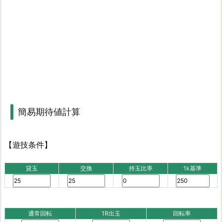
簡易期待値計算
【遊技条件】
貸玉
交換
持玉比率
1k基準
通常回転
1R出玉
回転率