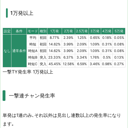
1万発以上
設定
条件
モード
種別
1万発
2万発
2.5万発
3万発
4万発
5万発
平均
初回
8.77%
2.39%
1.25%
0.65%
0.18%
0.05%
時短
初回
14.62%
3.99%
2.09%
1.09%
0.31%
0.08%
なし
通常条件
時短A
初回
14.62%
3.99%
2.09%
1.09%
0.31%
0.08%
時短B
突入
23.33%
6.37%
3.34%
1.76%
0.5%
0.13%
時短C
突入
45.45%
12.58%
6.59%
3.46%
0.98%
0.27%
一撃TY発生率 1万発以上
一撃連チャン発生率
単発は1連のみ､それ以外は見出し連数以上の発生率になり
ます｡