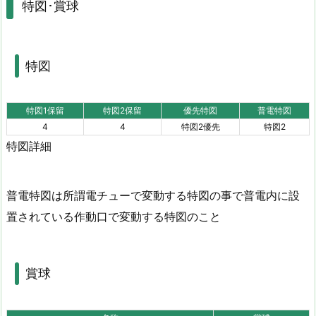
特図･賞球
特図
特図1保留
特図2保留
優先特図
普電特図
4
4
特図2優先
特図2
特図詳細
普電特図は所謂電チューで変動する特図の事で普電内に設
置されている作動口で変動する特図のこと
賞球