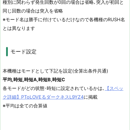
種別に関わらず発生回数が0回の場合は省略､突入が初回と
同じ回数の場合は突入を省略
※モード名は勝手に付けているだけなので各機種のRUSH名
とは異なります
モード設定
本機種はモードとして下記を設定(全算出条件共通)
平均,時短,時短A,時短B,時短C
各モードがどの状態･時短に設定されているかは､
【スペッ
ク詳細】PToLOVEるダークネスL9YZ4
に掲載
※平均は全ての合算値