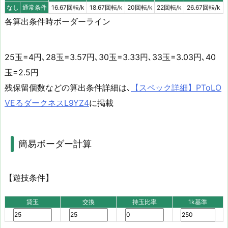
なし
通常条件
16.67回転/k
18.67回転/k
20回転/k
22回転/k
26.67回転/k
各算出条件時ボーダーライン
25玉=4円､28玉=3.57円､30玉=3.33円､33玉=3.03円､40
玉=2.5円
残保留個数などの算出条件詳細は､
【スペック詳細】PToLO
VEるダークネスL9YZ4
に掲載
簡易ボーダー計算
【遊技条件】
貸玉
交換
持玉比率
1k基準