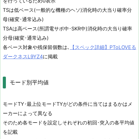
を行っているため0表示
TSは低ベース(一般的な機種のヘソ)消化時の大当り確率分
母(確変･通常込み)
TSAは高ベース(所謂電サポ中･SKR中)消化時の大当り確率
分母(確変･通常込み)
各ベース対象や残保留個数は､
【スペック詳細】PToLOVEる
ダークネスL9YZ4
に掲載
モード別平均値
モードTY･最上位モードTYがどの条件に当てはまるかはメ
ーカーによって異なる
そのため各モードを設定しそれぞれの初回･突入の各平均値
を記載