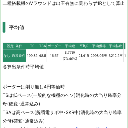
二種搭載機のVラウンドは出玉有無に関わらず1Rとして算出
平均値
設定-条件
TS
TSA
ボーダー
平均連
平均R
平均獲得
平均払出
3.77連
なし
通常条件
199.82
48.5
16.67
21.41R
2998.05玉
3212.2玉
1
(73.49%)
各算出条件時平均値
ボーダーは削り無し4円等価時
TSは低ベース(一般的な機種のヘソ)消化時の大当り確率分
母(確変･通常込み)
TSAは高ベース(所謂電サポ中･SKR中)消化時の大当り確率
分母(確変･通常込み)