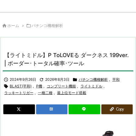

ホーム
>

パチンコ機種解析
【ライトミドル】P ToLOVEる ダークネス 199ver.
| ボーダー･トータル確率･ツール

2024年9月26日

2026年8月3日

パチンコ機種解析
,
平和

BLAST(平和)
,
P機
,
コンプリート機能
,
ライトミドル
,
ラッキートリガー
,
一種二種
,
最上位モード搭載
B!
Copy