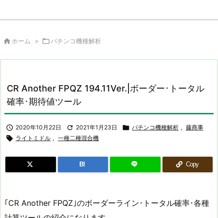

ホーム
>

パチンコ機種解析
CR Another FPQZ 194.11Ver.|ボーダー･トータル
確率･期待値ツール

2020年10月22日

2021年1月23日

パチンコ機種解析
,
藤商事

ライトミドル
,
一種二種混合機
B!
Copy
｢CR Another FPQZ｣のボーダーライン･トータル確率･各種
計算ツールの紹介になります。