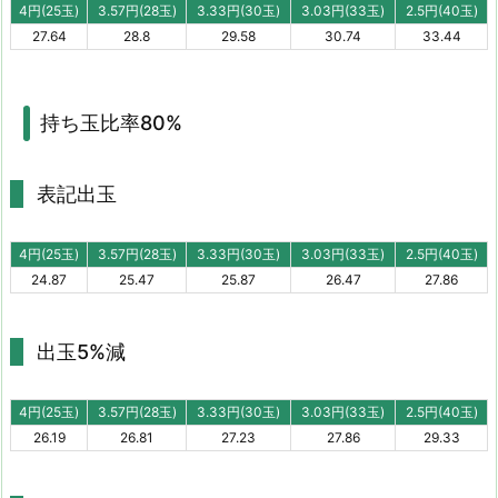
4円(25玉)
3.57円(28玉)
3.33円(30玉)
3.03円(33玉)
2.5円(40玉)
27.64
28.8
29.58
30.74
33.44
持ち玉比率80%
表記出玉
4円(25玉)
3.57円(28玉)
3.33円(30玉)
3.03円(33玉)
2.5円(40玉)
24.87
25.47
25.87
26.47
27.86
出玉5%減
4円(25玉)
3.57円(28玉)
3.33円(30玉)
3.03円(33玉)
2.5円(40玉)
26.19
26.81
27.23
27.86
29.33