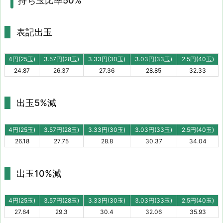
持ち玉比率50%
表記出玉
4円(25玉)
3.57円(28玉)
3.33円(30玉)
3.03円(33玉)
2.5円(40玉)
24.87
26.37
27.36
28.85
32.33
出玉5%減
4円(25玉)
3.57円(28玉)
3.33円(30玉)
3.03円(33玉)
2.5円(40玉)
26.18
27.75
28.8
30.37
34.04
出玉10%減
4円(25玉)
3.57円(28玉)
3.33円(30玉)
3.03円(33玉)
2.5円(40玉)
27.64
29.3
30.4
32.06
35.93