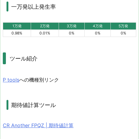
一万発以上発生率
1万発
2万発
3万発
4万発
5万発
0.98%
0.01%
0%
0%
0%
ツール紹介
P tools
への機種別リンク
期待値計算ツール
CR Another FPQZ | 期待値計算