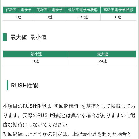
低確率非電サポ
高確率非電サポ
低確率電サポ状態
高確率電サポ状態
1連
0連
1.32連
0連
最大値･最小値
最小連
最大連
1連
24連
RUSH性能
本項目のRUSH性能は｢初回継続時｣を基準として掲載してお
ります。実際のRUSH性能とは異なる場合がありますので過
度な期待はしないでください。
初回継続したどうかの判定は、上記最小連を超えた場合と