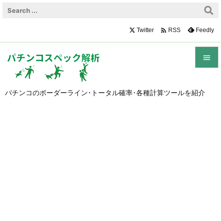

Twitter
Feedly
RSS


メニュ
パチンコのボーダーライン･トータル確率･各種計算ツールを紹介

サイド

前へ

次へ

検索