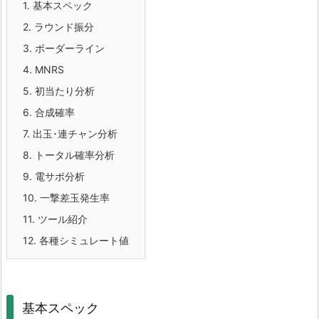
1.
基本スペック
2.
ラウンド振分
3.
ボーダーライン
4.
MNRS
5.
初当たり分析
6.
合成確率
7.
出玉･連チャン分析
8.
トータル確率分析
9.
電サポ分析
10.
一撃差玉発生率
11.
ツール紹介
12.
各種シミュレート値
基本スペック