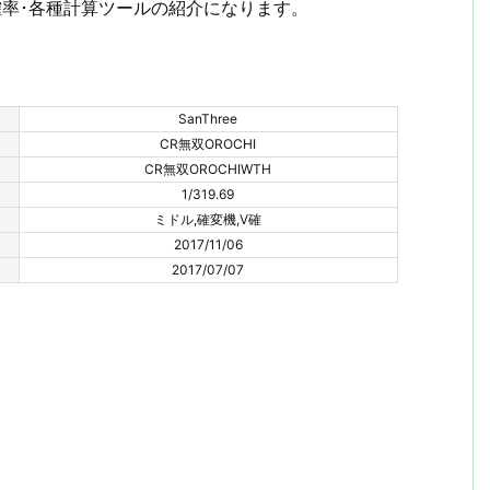
ル確率･各種計算ツールの紹介になります。
SanThree
CR無双OROCHI
CR無双OROCHIWTH
1/319.69
ミドル,確変機,V確
2017/11/06
2017/07/07