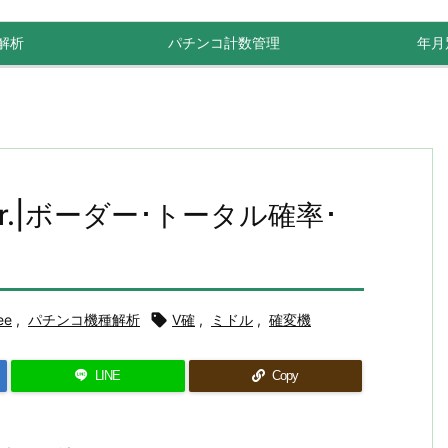
解析
パチンコ計数管理
年月
Ver.|ボーダー･トータル確率･
ee
,
パチンコ機種解析

V確
,
ミドル
,
確変機
LINE
Copy