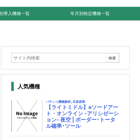
別導入機種一覧
年月別検定機種一覧
人気機種