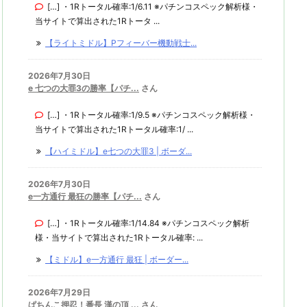
[…] ・1Rトータル確率:1/6.11 ※パチンコスペック解析様・
当サイトで算出された1Rトータ ...
【ライトミドル】Pフィーバー機動戦士...
2026年7月30日
e 七つの大罪3の勝率【パチ...
さん
[…] ・1Rトータル確率:1/9.5 ※パチンコスペック解析様・
当サイトで算出された1Rトータル確率:1/ ...
【ハイミドル】e七つの大罪3 | ボーダ...
2026年7月30日
e一方通行 最狂の勝率【パチ...
さん
[…] ・1Rトータル確率:1/14.84 ※パチンコスペック解析
様・当サイトで算出された1Rトータル確率: ...
【ミドル】e一方通行 最狂 | ボーダー...
2026年7月29日
ぱちんこ押忍！番長 漢の頂 ...
さん