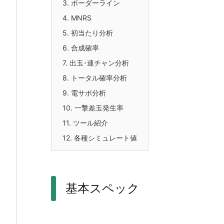
3.
ボーダーライン
4.
MNRS
5.
初当たり分析
6.
合成確率
7.
出玉･連チャン分析
8.
トータル確率分析
9.
電サポ分析
10.
一撃差玉発生率
11.
ツール紹介
12.
各種シミュレート値
基本スペック