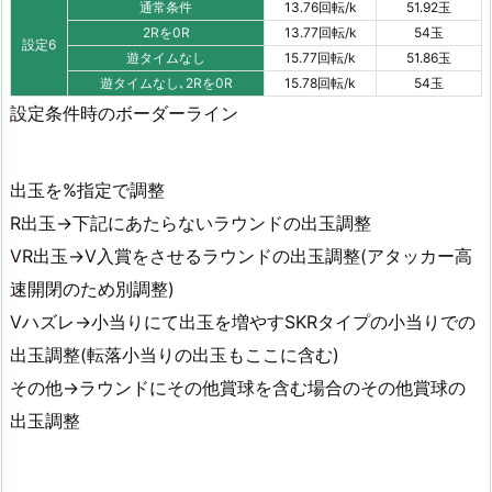
通常条件
13.76
回転/k
51.92
玉
2Rを0R
13.77
回転/k
54
玉
設定6
遊タイムなし
15.77
回転/k
51.86
玉
遊タイムなし､2Rを0R
15.78
回転/k
54
玉
設定条件時のボーダーライン
出玉を%指定で調整
R出玉→下記にあたらないラウンドの出玉調整
VR出玉→V入賞をさせるラウンドの出玉調整(アタッカー高
速開閉のため別調整)
Vハズレ→小当りにて出玉を増やすSKRタイプの小当りでの
出玉調整(転落小当りの出玉もここに含む)
その他→ラウンドにその他賞球を含む場合のその他賞球の
出玉調整