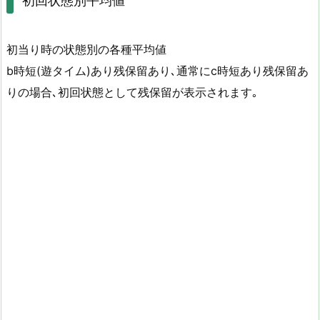
初回状態別平均値
初当り時の状態別の各種平均値
b時短(遊タイム)あり残保留あり､通常にc時短あり残保留あ
りの場合､初回状態として残保留が表示されます｡