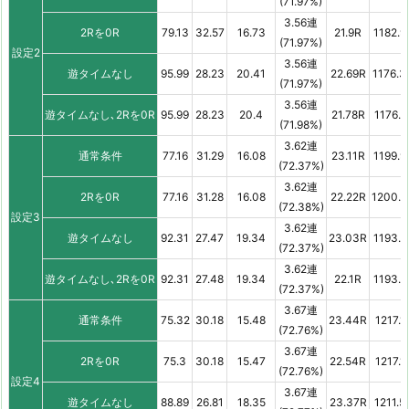
(71.97%)
3.56連
2Rを0R
79.13
32.57
16.73
21.9R
1182.
(71.97%)
設定2
3.56連
遊タイムなし
95.99
28.23
20.41
22.69R
1176.
(71.97%)
3.56連
遊タイムなし､2Rを0R
95.99
28.23
20.4
21.78R
1176.
(71.98%)
3.62連
通常条件
77.16
31.29
16.08
23.11R
1199.
(72.37%)
3.62連
2Rを0R
77.16
31.28
16.08
22.22R
1200.
(72.38%)
設定3
3.62連
遊タイムなし
92.31
27.47
19.34
23.03R
1193.
(72.37%)
3.62連
遊タイムなし､2Rを0R
92.31
27.48
19.34
22.1R
1193.
(72.37%)
3.67連
通常条件
75.32
30.18
15.48
23.44R
1217.
(72.76%)
3.67連
2Rを0R
75.3
30.18
15.47
22.54R
1217.
(72.76%)
設定4
3.67連
遊タイムなし
88.89
26.81
18.35
23.37R
1211.