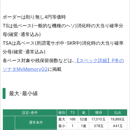
ボーダーは削り無し4円等価時
TSは低ベース(一般的な機種のヘソ)消化時の大当り確率分
母(確変･通常込み)
TSAは高ベース(所謂電サポ中･SKR中)消化時の大当り確率
分母(確変･通常込み)
各ベース対象や残保留個数などは､
【スペック詳細】P冬の
ソナタMyMemoryG2
に掲載
最大･最小値
設定-条件
種別
TS
連
獲得
払出
最大
166
52連
17,010玉
19,869玉
通常条件
最小
1
1連
378玉
441玉