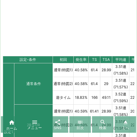
設定-条件
初回
発生率
TS
TSA
平均連
平
3.51連
通常(特図1)
40.58%
61.4
28.99
21.
(71.58%)
3.51連
通常条件
通常(特図2)
40.58%
61.4
29
22.
(71.57%)
3.52連
遊タイム
18.83%
166
49.11
22.
(71.59%)
3.51連
通常(特図1)
40.59%
61.41
28.99
20.
(71.58%)





3.51連

2Rを0R
通常(特図2)
40.59%
61.4
28.99
22.
メニュー
SNS
目次
検索
上へ
ホーム
(71.58%)
設定1
3.51連