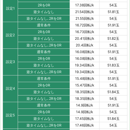
2Rを0R
17.38
回転/k
54
玉
設定1
遊タイムなし
21.54
回転/k
51.81
玉
遊タイムなし､2Rを0R
21.55
回転/k
54
玉
通常条件
16.72
回転/k
51.91
玉
2Rを0R
16.73
回転/k
54
玉
設定2
遊タイムなし
20.41
回転/k
51.82
玉
遊タイムなし､2Rを0R
20.4
回転/k
54
玉
通常条件
16.08
回転/k
51.91
玉
2Rを0R
16.08
回転/k
54
玉
設定3
遊タイムなし
19.34
回転/k
51.83
玉
遊タイムなし､2Rを0R
19.34
回転/k
54
玉
通常条件
15.48
回転/k
51.91
玉
2Rを0R
15.47
回転/k
54
玉
設定4
遊タイムなし
18.35
回転/k
51.84
玉
遊タイムなし､2Rを0R
18.35
回転/k
54
玉
通常条件
14.9
回転/k
51.91
玉
2Rを0R
14.9
回転/k
54
玉
設定5
遊タイムなし
17.45
回転/k
51.84
玉
遊タイムなし､2Rを0R
17.46
回転/k
54
玉