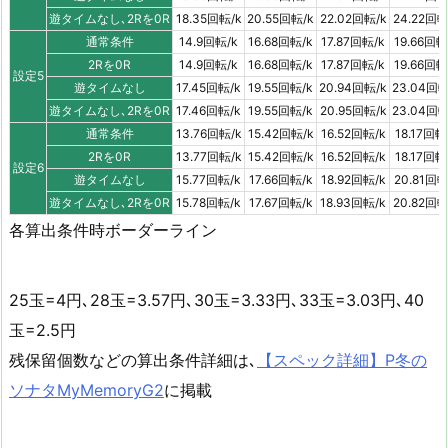
遊タイムなし､2Rを0R
18.35回転/k
20.55回転/k
22.02回転/k
24.22回転
通常条件
14.9回転/k
16.68回転/k
17.87回転/k
19.66回転
2Rを0R
14.9回転/k
16.68回転/k
17.87回転/k
19.66回転
設定5
遊タイムなし
17.45回転/k
19.55回転/k
20.94回転/k
23.04回転
遊タイムなし､2Rを0R
17.46回転/k
19.55回転/k
20.95回転/k
23.04回転
通常条件
13.76回転/k
15.42回転/k
16.52回転/k
18.17回転
2Rを0R
13.77回転/k
15.42回転/k
16.52回転/k
18.17回転
設定6
遊タイムなし
15.77回転/k
17.66回転/k
18.92回転/k
20.81回転
遊タイムなし､2Rを0R
15.78回転/k
17.67回転/k
18.93回転/k
20.82回転
各算出条件時ボーダーライン
25玉=4円､28玉=3.57円､30玉=3.33円､33玉=3.03円､40
玉=2.5円
残保留個数などの算出条件詳細は､
【スペック詳細】P冬の
ソナタMyMemoryG2
に掲載