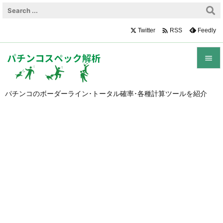

Twitter
Feedly
RSS


メニュ
パチンコのボーダーライン･トータル確率･各種計算ツールを紹介

サイド

前へ

次へ

検索