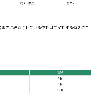
特図2優先
特図2
普電内に設置されている作動口で変動する特図のこ
賞球
1個
1個
10個