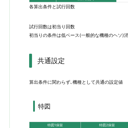
各算出条件と試行回数
試行回数は初当り回数
初当りの条件は低ベース(一般的な機種のヘソ)
共通設定
算出条件に関わらず､機種として共通の設定値
特図
特図1保留
特図2保留