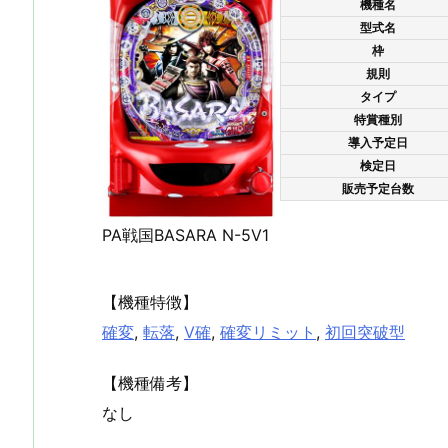
機種名
型式名
枠
規則
タイプ
特賞種別
導入予定日
検定日
販売予定台数
PA戦国BASARA N-5V1
【機種特徴】
確変
,
転落
,
V確
,
確変リミット
,
初回突破型
【機種備考】
なし