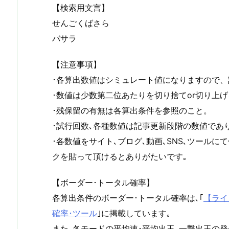
【検索用文言】
せんごくばさら
バサラ
【注意事項】
･各算出数値はシミュレート値になりますので
･数値は少数第二位あたりを切り捨てor切り上
･残保留の有無は各算出条件を参照のこと。
･試行回数､各種数値は記事更新段階の数値であ
･各数値をサイト､ブログ､動画､SNS､ツール
クを貼って頂けるとありがたいです｡
【ボーダー･トータル確率】
各算出条件のボーダー･トータル確率は､｢
【ライ
確率･ツール
｣に掲載しています｡
また､各モードの平均連･平均出玉､一撃出玉の