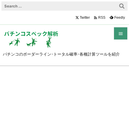

Twitter
Feedly
RSS


メニュ
パチンコのボーダーライン･トータル確率･各種計算ツールを紹介

サイド

前へ

次へ

検索