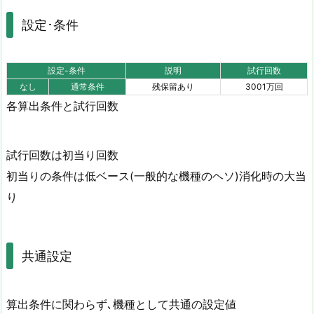
設定･条件
設定-条件
説明
試行回数
なし
通常条件
残保留あり
3001万回
各算出条件と試行回数
試行回数は初当り回数
初当りの条件は低ベース(一般的な機種のヘソ)消化時の大当
り
共通設定
算出条件に関わらず､機種として共通の設定値