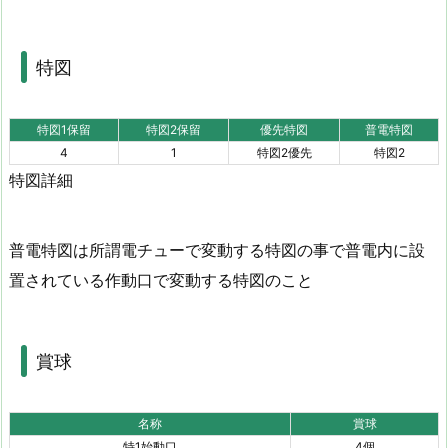
特図
特図1保留
特図2保留
優先特図
普電特図
4
1
特図2優先
特図2
特図詳細
普電特図は所謂電チューで変動する特図の事で普電内に設
置されている作動口で変動する特図のこと
賞球
名称
賞球
特1始動口
4個