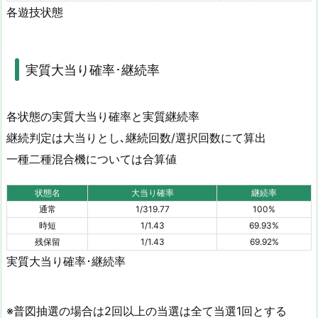
各遊技状態
実質大当り確率･継続率
各状態の実質大当り確率と実質継続率
継続判定は大当りとし､継続回数/選択回数にて算出
一種二種混合機については合算値
状態名
大当り確率
継続率
通常
1/319.77
100%
時短
1/1.43
69.93%
残保留
1/1.43
69.92%
実質大当り確率･継続率
※普図抽選の場合は2回以上の当選は全て当選1回とする