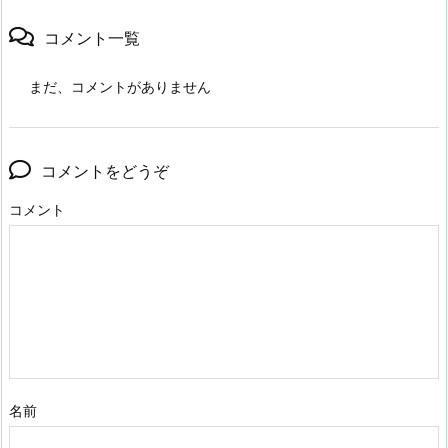
コメント一覧
まだ、コメントがありません
コメントをどうぞ
コメント
名前