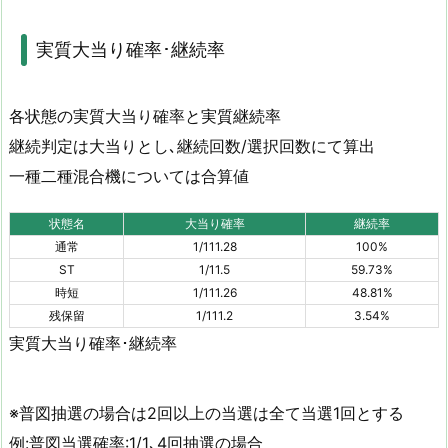
実質大当り確率･継続率
各状態の実質大当り確率と実質継続率
継続判定は大当りとし､継続回数/選択回数にて算出
一種二種混合機については合算値
状態名
大当り確率
継続率
通常
1/111.28
100%
ST
1/11.5
59.73%
時短
1/111.26
48.81%
残保留
1/111.2
3.54%
実質大当り確率･継続率
※普図抽選の場合は2回以上の当選は全て当選1回とする
例:普図当選確率:1/1､4回抽選の場合