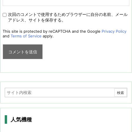
次回のコメントで使用するためブラウザーに自分の名前、メール
アドレス、サイトを保存する。
This site is protected by reCAPTCHA and the Google
Privacy Policy
and
Terms of Service
apply.
人気機種