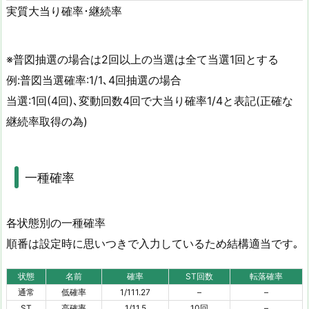
実質大当り確率･継続率
※普図抽選の場合は2回以上の当選は全て当選1回とする
例:普図当選確率:1/1､4回抽選の場合
当選:1回(4回)､変動回数4回で大当り確率1/4と表記(正確な
継続率取得の為)
一種確率
各状態別の一種確率
順番は設定時に思いつきで入力しているため結構適当です｡
状態
名前
確率
ST回数
転落確率
通常
低確率
1/111.27
–
–
ST
高確率
1/11.5
10回
–