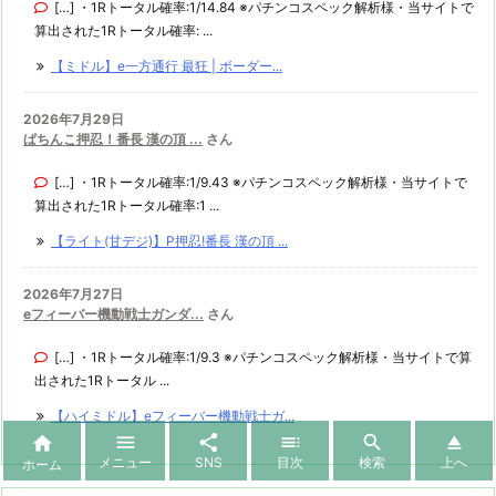
[…] ・1Rトータル確率:1/14.84 ※パチンコスペック解析様・当サイトで
算出された1Rトータル確率: ...
【ミドル】e一方通行 最狂 | ボーダー...
2026年7月29日
ぱちんこ押忍！番長 漢の頂 ...
さん
[…] ・1Rトータル確率:1/9.43 ※パチンコスペック解析様・当サイトで
算出された1Rトータル確率:1 ...
【ライト(甘デジ)】P押忍!番長 漢の頂 ...
2026年7月27日
eフィーバー機動戦士ガンダ...
さん
[…] ・1Rトータル確率:1/9.3 ※パチンコスペック解析様・当サイトで算
出された1Rトータル ...
【ハイミドル】eフィーバー機動戦士ガ...






メニュー
SNS
目次
検索
上へ
ホーム