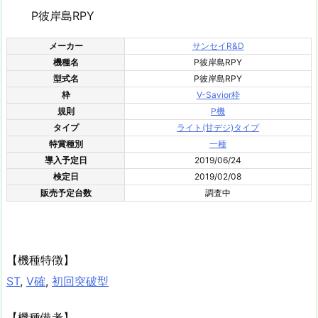
P彼岸島RPY
メーカー
サンセイR&D
機種名
P彼岸島RPY
型式名
P彼岸島RPY
枠
V-Savior枠
規則
P機
タイプ
ライト(甘デジ)タイプ
特賞種別
一種
導入予定日
2019/06/24
検定日
2019/02/08
販売予定台数
調査中
【機種特徴】
ST
,
V確
,
初回突破型
【機種備考】