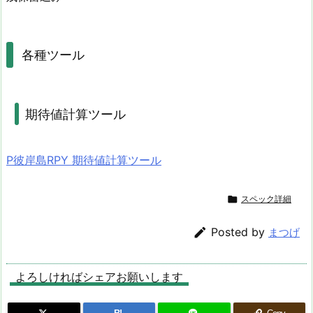
各種ツール
期待値計算ツール
P彼岸島RPY 期待値計算ツール

スペック詳細

Posted by
まつげ
よろしければシェアお願いします