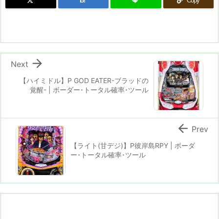
B!
Copy

Next
【ハイミドル】P GOD EATER-ブラッドの
覚醒- | ボーダー･トータル確率･ツール

Prev
【ライト(甘デジ)】P彼岸島RPY | ボーダ
ー･トータル確率･ツール