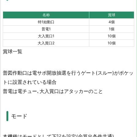
名称
賞球
特1始動口
4個
普電1
1個
大入賞口1
10個
大入賞口2
10個
賞球一覧
普図作動口は電サポ開放抽選を行うゲート(スルー)がポケッ
トに設置されている場合
普電は電チュー､大入賞口はアタッカーのこと
モード
本機種はモードとして下記を設定(全算出条件共通)