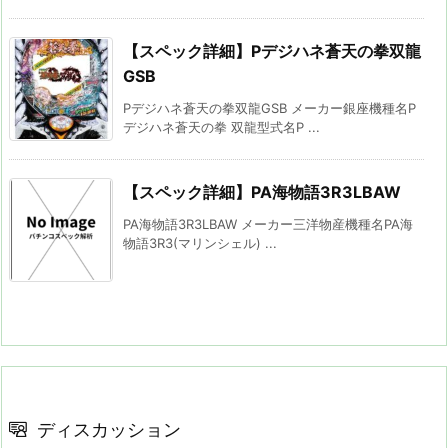
【スペック詳細】Pデジハネ蒼天の拳双龍
GSB
Pデジハネ蒼天の拳双龍GSB メーカー銀座機種名P
デジハネ蒼天の拳 双龍型式名P ...
【スペック詳細】PA海物語3R3LBAW
PA海物語3R3LBAW メーカー三洋物産機種名PA海
物語3R3(マリンシェル) ...
ディスカッション