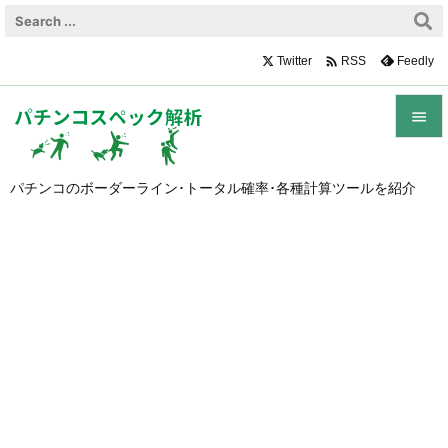

Twitter
Feedly
RSS


メニュ
パチンコのボーダーライン･トータル確率･各種計算ツールを紹介

サイド

前へ

次へ

検索