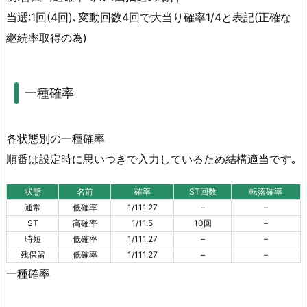
当選:1回(4回)､変動回数4回で大当り確率1/4と表記(正確な
継続率取得の為)
一種確率
各状態別の一種確率
順番は設定時に思いつきで入力しているため結構適当です｡
状態
名前
確率
ST回数
転落確率
通常
低確率
1/111.27
–
–
ST
高確率
1/11.5
10回
–
時短
低確率
1/111.27
–
–
残保留
低確率
1/111.27
–
–
一種確率