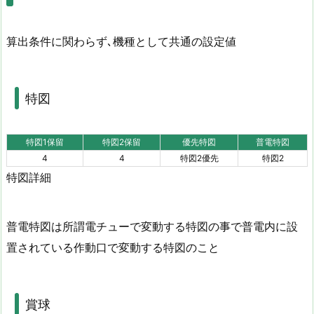
算出条件に関わらず､機種として共通の設定値
特図
特図1保留
特図2保留
優先特図
普電特図
4
4
特図2優先
特図2
特図詳細
普電特図は所謂電チューで変動する特図の事で普電内に設
置されている作動口で変動する特図のこと
賞球