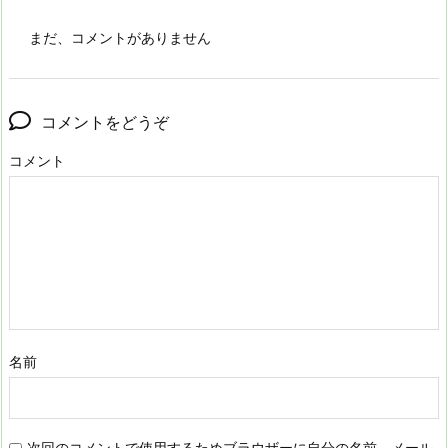
まだ、コメントがありません
コメントをどうぞ
コメント
名前
次回のコメントで使用するためブラウザーに自分の名前、メール