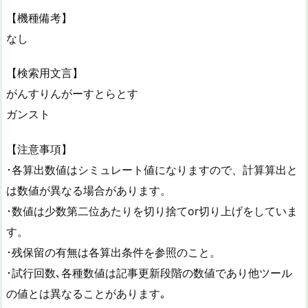
【機種備考】
なし
【検索用文言】
がんすりんがーすとらとす
ガンスト
【注意事項】
･各算出数値はシミュレート値になりますので、計算算出と
は数値が異なる場合があります。
･数値は少数第二位あたりを切り捨てor切り上げをしていま
す。
･残保留の有無は各算出条件を参照のこと。
･試行回数､各種数値は記事更新段階の数値であり他ツール
の値とは異なることがあります｡