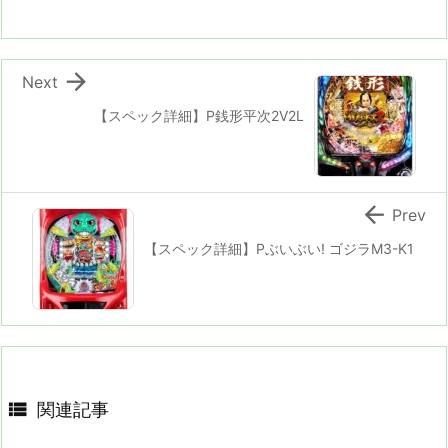

Next
【スペック詳細】P銭形平次2V2L

Prev
【スペック詳細】Pぶいぶい! ゴジラM3-K1

関連記事