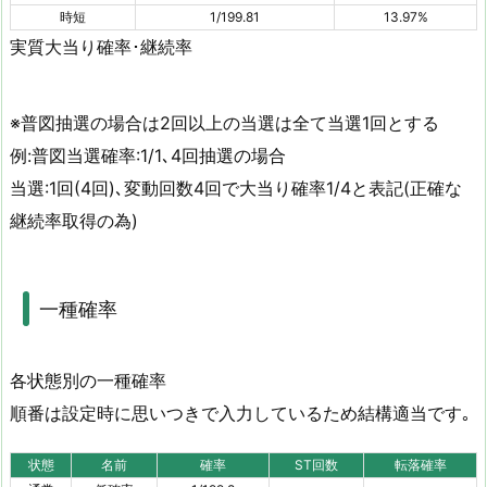
時短
1/199.81
13.97%
実質大当り確率･継続率
※普図抽選の場合は2回以上の当選は全て当選1回とする
例:普図当選確率:1/1､4回抽選の場合
当選:1回(4回)､変動回数4回で大当り確率1/4と表記(正確な
継続率取得の為)
一種確率
各状態別の一種確率
順番は設定時に思いつきで入力しているため結構適当です｡
状態
名前
確率
ST回数
転落確率