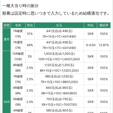
一種大当り時の振分
順番は設定時に思いつきで入力しているため結構適当です｡
状態
名前
割合
出玉
時短
継続率
7R確変
441玉(払出:490玉)
51%
SKR
100%
(7R)
7R×10玉×7C=441(490)
通常
7R通常
441玉(払出:490玉)
49%
サポ30
13.97%
(7R)
7R×10玉×7C=441(490)
10R確変
1,400玉(払出:1,500玉)
5%
SKR
100%
(10R)
10R×15玉×10C=1,400(1,500)
8R確変
1,120玉(払出:1,200玉)
2.5%
SKR
100%
(8R)
8R×15玉×10C=1,120(1,200)
7R確変
980玉(払出:1,050玉)
2.5%
SKR
100%
(7R)
7R×15玉×10C=980(1,050)
6R確変
840玉(払出:900玉)
2.5%
SKR
100%
(6R)
6R×15玉×10C=840(900)
5R確変
700玉(払出:750玉)
SKR
2.5%
SKR
100%
(5R)
5R×15玉×10C=700(750)
4R確変
560玉(払出:600玉)