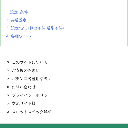
1.
設定･条件
2.
共通設定
3.
設定:なし(算出条件:通常条件)
4.
各種ツール
このサイトについて
ご支援のお願い
パチンコ各種用語説明
お問い合わせ
プライバシーポリシー
交流サイト様
スロットスペック解析