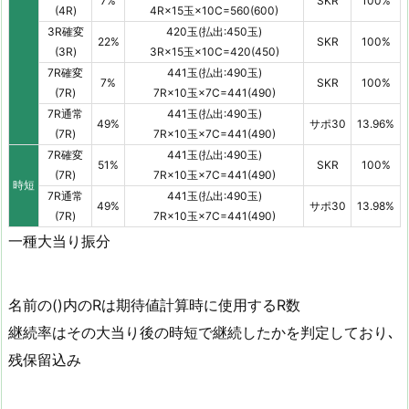
7%
SKR
100%
(4R)
4R×15玉×10C=560(600)
3R確変
420玉(払出:450玉)
22%
SKR
100%
(3R)
3R×15玉×10C=420(450)
7R確変
441玉(払出:490玉)
7%
SKR
100%
(7R)
7R×10玉×7C=441(490)
7R通常
441玉(払出:490玉)
49%
サポ30
13.96%
(7R)
7R×10玉×7C=441(490)
7R確変
441玉(払出:490玉)
51%
SKR
100%
(7R)
7R×10玉×7C=441(490)
時短
7R通常
441玉(払出:490玉)
49%
サポ30
13.98%
(7R)
7R×10玉×7C=441(490)
一種大当り振分
名前の()内のRは期待値計算時に使用するR数
継続率はその大当り後の時短で継続したかを判定しており､
残保留込み