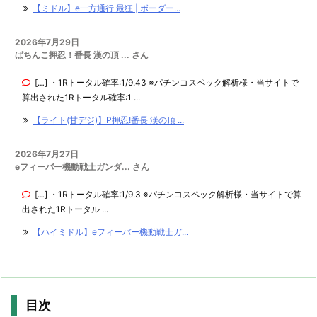
【ミドル】e一方通行 最狂 | ボーダー...
2026年7月29日
ぱちんこ押忍！番長 漢の頂 ...
さん
[…] ・1Rトータル確率:1/9.43 ※パチンコスペック解析様・当サイトで
算出された1Rトータル確率:1 ...
【ライト(甘デジ)】P押忍!番長 漢の頂 ...
2026年7月27日
eフィーバー機動戦士ガンダ...
さん
[…] ・1Rトータル確率:1/9.3 ※パチンコスペック解析様・当サイトで算
出された1Rトータル ...
【ハイミドル】eフィーバー機動戦士ガ...
目次