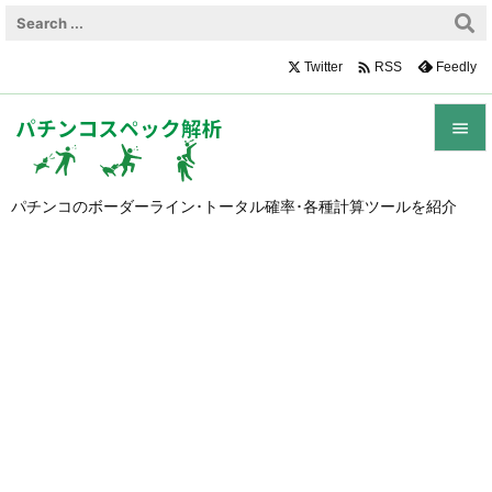

Twitter
Feedly
RSS


メニュ
パチンコのボーダーライン･トータル確率･各種計算ツールを紹介

サイド

前へ

次へ

検索