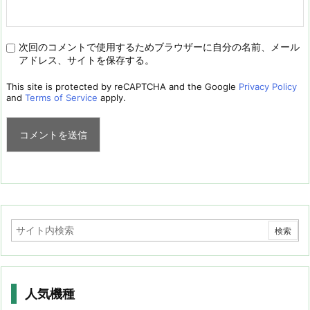
次回のコメントで使用するためブラウザーに自分の名前、メール
アドレス、サイトを保存する。
This site is protected by reCAPTCHA and the Google
Privacy Policy
and
Terms of Service
apply.
人気機種