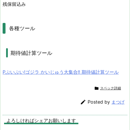
残保留込み
各種ツール
期待値計算ツール
Pぶいぶい!ゴジラ かいじゅう大集合!! 期待値計算ツール

スペック詳細

Posted by
まつげ
よろしければシェアお願いします