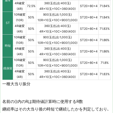
通常
4R確変
360玉(払出:400玉)
72.5%
ST20+80+4
71.84%
(4R)
4R×10玉×10C=360(400)
10R確変
900玉(払出:1,000玉)
50%
ST20+80+4
71.84%
(10R)
10R×10玉×10C=900(1,000)
ST
4R確変
360玉(払出:400玉)
50%
ST20+80+4
71.83%
(4R)
4R×10玉×10C=360(400)
10R確変
900玉(払出:1,000玉)
50%
ST20+80+4
71.86%
(10R)
10R×10玉×10C=900(1,000)
時短
4R確変
360玉(払出:400玉)
50%
ST20+80+4
71.86%
(4R)
4R×10玉×10C=360(400)
10R確変
900玉(払出:1,000玉)
50%
ST20+80+4
71.8%
(10R)
10R×10玉×10C=900(1,000)
残保留
4R確変
360玉(払出:400玉)
50%
ST20+80+4
71.83%
(4R)
4R×10玉×10C=360(400)
一種大当り振分
名前の()内のRは期待値計算時に使用するR数
継続率はその大当り後の時短で継続したかを判定しており､