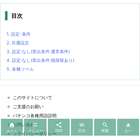
目次
1.
設定･条件
2.
共通設定
3.
設定:なし(算出条件:通常条件)
4.
設定:なし(算出条件:残保留あり)
5.
各種ツール
このサイトについて
ご支援のお願い
パチンコ各種用語説明





お問い合わせ

メニュー
SNS
目次
検索
上へ
ホーム
プライバシーポリシー