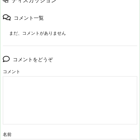
ディスカッション
コメント一覧
まだ、コメントがありません
コメントをどうぞ
コメント
名前