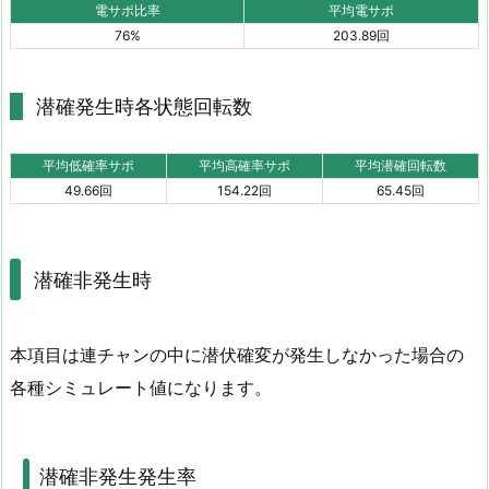
電サポ比率
平均電サポ
76%
203.89回
潜確発生時各状態回転数
平均低確率サポ
平均高確率サポ
平均潜確回転数
49.66回
154.22回
65.45回
潜確非発生時
本項目は連チャンの中に潜伏確変が発生しなかった場合の
各種シミュレート値になります。
潜確非発生発生率