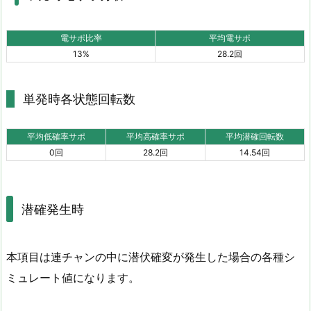
電サポ比率
平均電サポ
13%
28.2回
単発時各状態回転数
平均低確率サポ
平均高確率サポ
平均潜確回転数
0回
28.2回
14.54回
潜確発生時
本項目は連チャンの中に潜伏確変が発生した場合の各種シ
ミュレート値になります。