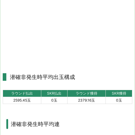
潜確非発生時平均出玉構成
ラウンド払出
SKR払出
ラウンド獲得
SKR獲得
2595.45玉
0玉
2379.16玉
0玉
潜確非発生時平均連