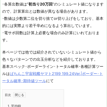
･各算出数値は"
初当り20万回
“のシミュレート値になります
ので、計算算出とは数値が異なる場合があります。
･数値は少数第二位を切り捨てor切り上げをしており、基本
的には実際より若干辛めになるよう算出しています。
･電サポ回数は計算上必要な場合のみ計算にいれておりま
す。
本ページでは他では紹介されていないシミュレート値から
色々なパターンでの出玉分析などを紹介しております。
基本スペック･ボーダーライン･トータル確率･各種計算ツー
ルは
ぱちんこ宇宙戦艦ヤマト2199 199.24Ver.|ボーダー･ト
ータル確率･期待値ツール
にて
目次
1.
平均時