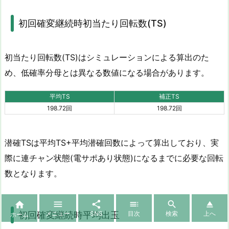
初回確変継続時初当たり回転数(TS)
初当たり回転数(TS)はシミュレーションによる算出のた
め、低確率分母とは異なる数値になる場合があります。
平均TS
補正TS
198.72回
198.72回
潜確TSは平均TS+平均潜確回数によって算出しており、実
際に連チャン状態(電サポあり状態)になるまでに必要な回転
数となります。






メニュー
SNS
目次
検索
上へ
初回確変継続時平均出玉
ホーム