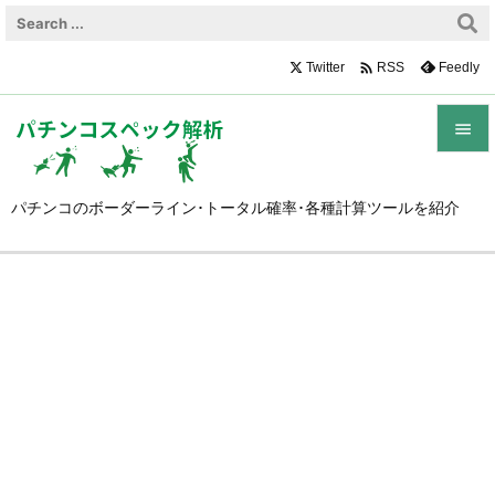

Twitter
Feedly
RSS


メニュ
パチンコのボーダーライン･トータル確率･各種計算ツールを紹介

サイド

前へ

次へ

検索