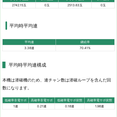
2742.15玉
0玉
2513.63玉
0玉
平均時平均連
平均連
継続率
3.38連
70.41%
平均時平均連構成
本機は潜確機のため、連チャン数は潜確ループを含んだ回
数になります。
低確率非電サポ
高確率非電サポ
低確率電サポ状態
高確率電サポ状態
1連
0.21連
0.18連
1.98連