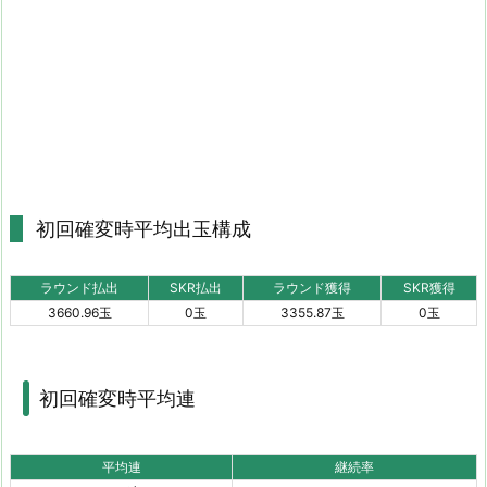
初回確変時平均出玉構成
ラウンド払出
SKR払出
ラウンド獲得
SKR獲得
3660.96玉
0玉
3355.87玉
0玉
初回確変時平均連
平均連
継続率