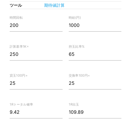
ツール
期待値計算
時間回転
時給(円)
計算基準1K=
持玉比率%
貸玉100円=
交換率100円=
1Rトータル確率
1R出玉