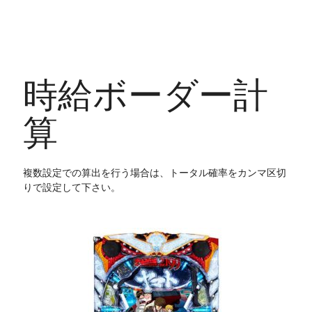
時給ボーダー計
算
複数設定での算出を行う場合は、トータル確率をカンマ区切
りで設定して下さい。