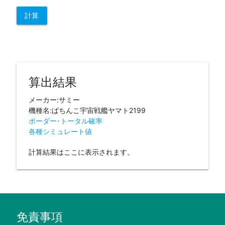
算出結果
メーカー:サミー
機種名:ぱちんこ宇宙戦艦ヤマト2199
ボーダー･トータル確率
各種シミュレート値
計算結果はここに表示されます。
免責事項