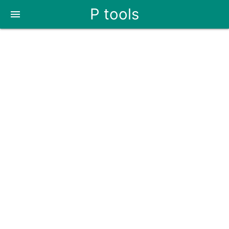
P tools
menu