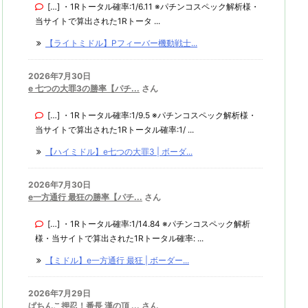
[…] ・1Rトータル確率:1/6.11 ※パチンコスペック解析様・
当サイトで算出された1Rトータ ...
【ライトミドル】Pフィーバー機動戦士...
2026年7月30日
e 七つの大罪3の勝率【パチ...
さん
[…] ・1Rトータル確率:1/9.5 ※パチンコスペック解析様・
当サイトで算出された1Rトータル確率:1/ ...
【ハイミドル】e七つの大罪3 | ボーダ...
2026年7月30日
e一方通行 最狂の勝率【パチ...
さん
[…] ・1Rトータル確率:1/14.84 ※パチンコスペック解析
様・当サイトで算出された1Rトータル確率: ...
【ミドル】e一方通行 最狂 | ボーダー...
2026年7月29日
ぱちんこ押忍！番長 漢の頂 ...
さん