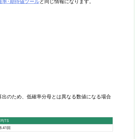
ル確率･期待値ツール
と同じ情報になります。
る算出のため、低確率分母とは異なる数値になる場合
均TS
8.41回