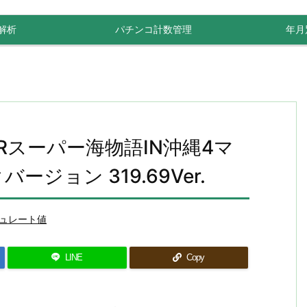
解析
パチンコ計数管理
年月
スーパー海物語IN沖縄4マ
ジョン 319.69Ver.
ュレート値
LINE
Copy