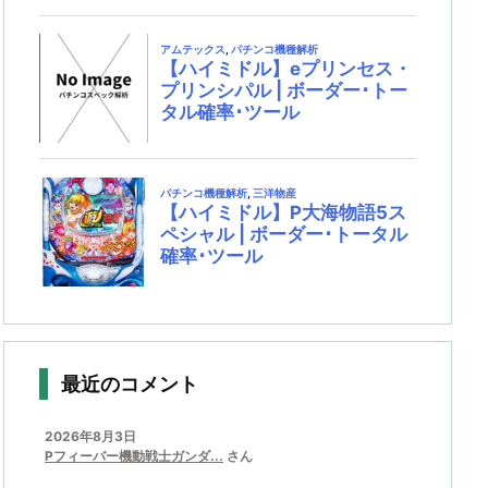
最近のコメント
2026年8月3日
Pフィーバー機動戦士ガンダ...
さん