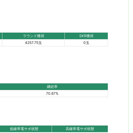
ラウンド獲得
SKR獲得
4257.75玉
0玉
継続率
70.67%
低確率電サポ状態
高確率電サポ状態