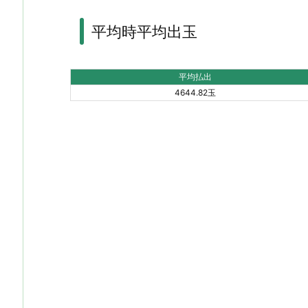
平均時平均出玉
平均払出
4644.82玉