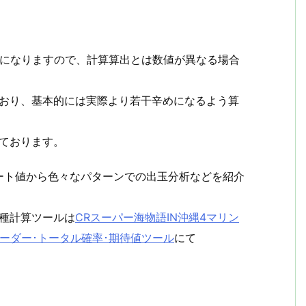
値になりますので、計算算出とは数値が異なる場合
ており、基本的には実際より若干辛めになるよう算
ております。
ート値から色々なパターンでの出玉分析などを紹介
各種計算ツールは
CRスーパー海物語IN沖縄4マリン
.|ボーダー･トータル確率･期待値ツール
にて