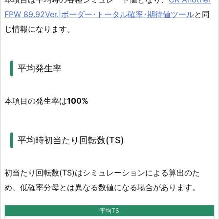
FPW 89.92Ver.|ボーダー･トータル確率･期待値ツール
と同
じ情報になります。
平均発生率
本項目の発生率は
100%
平均時初当たり回転数(TS)
初当たり回転数(TS)はシミュレーションによる算出のた
め、低確率分母とは異なる数値になる場合があります。
平均TS