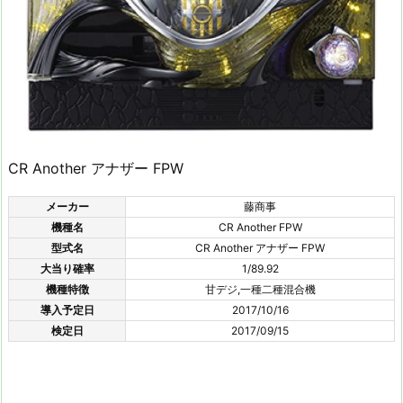
CR Another アナザー FPW
メーカー
藤商事
機種名
CR Another FPW
型式名
CR Another アナザー FPW
大当り確率
1/89.92
機種特徴
甘デジ,一種二種混合機
導入予定日
2017/10/16
検定日
2017/09/15