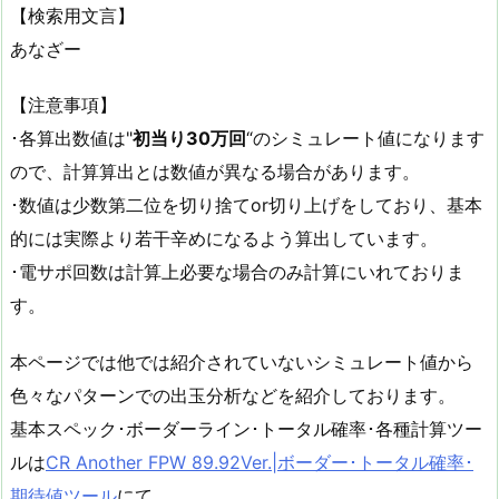
【検索用文言】
あなざー
【注意事項】
･各算出数値は"
初当り30万回
“のシミュレート値になります
ので、計算算出とは数値が異なる場合があります。
･数値は少数第二位を切り捨てor切り上げをしており、基本
的には実際より若干辛めになるよう算出しています。
･電サポ回数は計算上必要な場合のみ計算にいれておりま
す。
本ページでは他では紹介されていないシミュレート値から
色々なパターンでの出玉分析などを紹介しております。
基本スペック･ボーダーライン･トータル確率･各種計算ツー
ルは
CR Another FPW 89.92Ver.|ボーダー･トータル確率･
期待値ツール
にて