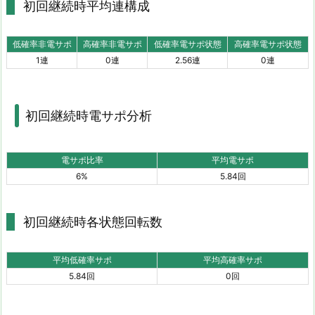
初回継続時平均連構成
低確率非電サポ
高確率非電サポ
低確率電サポ状態
高確率電サポ状態
1連
0連
2.56連
0連
初回継続時電サポ分析
電サポ比率
平均電サポ
6%
5.84回
初回継続時各状態回転数
平均低確率サポ
平均高確率サポ
5.84回
0回