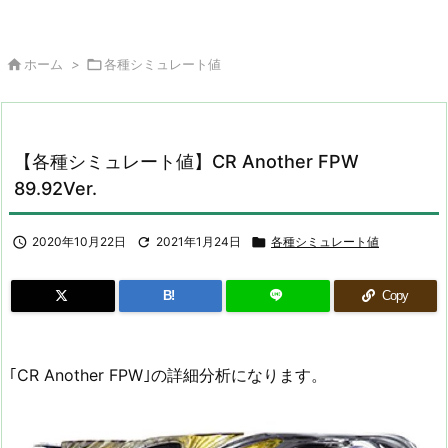

ホーム
>

各種シミュレート値
【各種シミュレート値】CR Another FPW
89.92Ver.

2020年10月22日

2021年1月24日

各種シミュレート値
B!
Copy
｢CR Another FPW｣の詳細分析になります。