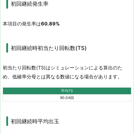
初回継続発生率
本項目の発生率は
60.89%
初回継続時初当たり回転数(TS)
初当たり回転数(TS)はシミュレーションによる算出のた
め、低確率分母とは異なる数値になる場合があります。
平均TS
90.04回
初回継続時平均出玉