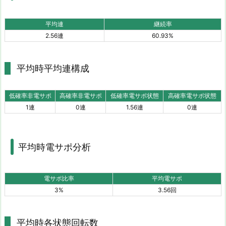
平均連
継続率
2.56連
60.93%
平均時平均連構成
低確率非電サポ
高確率非電サポ
低確率電サポ状態
高確率電サポ状態
1連
0連
1.56連
0連
平均時電サポ分析
電サポ比率
平均電サポ
3%
3.56回
平均時各状態回転数