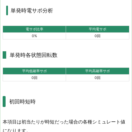
単発時電サポ分析
電サポ比率
平均電サポ
0%
0回
単発時各状態回転数
平均低確率サポ
平均高確率サポ
0回
0回
初回時短時
本項目は初当たりが時短だった場合の各種シミュレート値
になります。