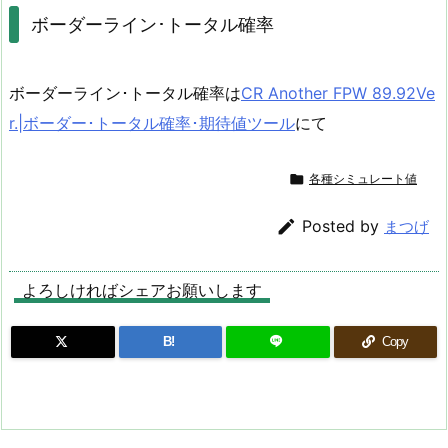
ボーダーライン･トータル確率
ボーダーライン･トータル確率は
CR Another FPW 89.92Ve
r.|ボーダー･トータル確率･期待値ツール
にて

各種シミュレート値

Posted by
まつげ
よろしければシェアお願いします
B!
Copy