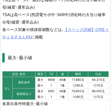
母(確変･通常込み)
TSAは高ベース(所謂電サポ中･SKR中)消化時の大当り確率
分母(確変･通常込み)
各ベース対象や残保留個数などは､
【スペック詳細】CR笑ゥ
せぇるすまんKK
に掲載
最大･最小値
設定-条件
種別
TS
連
獲得
払出
最大
6658
48連
77,880玉
84,370玉
通常条件
最小
1
1連
1,080玉
1,170玉
なし
最大
5651
48連
79,800玉
86,450玉
残保留あり
最小
1
1連
1,080玉
1,170玉
各算出条件時最大･最小値