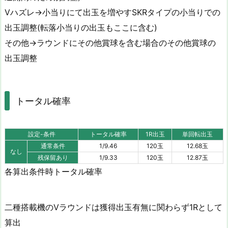
Vハズレ→小当りにて出玉を増やすSKRタイプの小当りでの
出玉調整(転落小当りの出玉もここに含む)
その他→ラウンドにその他賞球を含む場合のその他賞球の
出玉調整
トータル確率
設定-条件
トータル確率
1R出玉
単回転出玉
通常条件
1/9.46
120玉
12.68玉
なし
残保留あり
1/9.33
120玉
12.87玉
各算出条件時トータル確率
二種搭載機のVラウンドは獲得出玉有無に関わらず1Rとして
算出