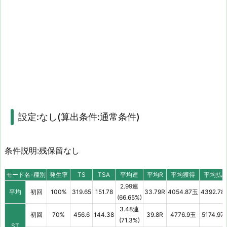
設定:なし(算出条件:通常条件)
条件説明:残保留なし
モード名-種別
発生率
TS
TSA
平均連
平均R
平均獲得
平均払
2.99連
平均
初回
100%
319.65
151.78
33.79R
4054.87玉
4392.78
(66.65%)
3.48連
初回
70%
456.6
144.38
39.8R
4776.9玉
5174.97
(71.3%)
ST