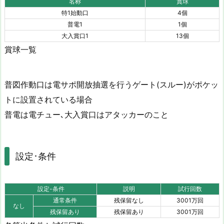
名称
賞球
特1始動口
4個
普電1
1個
大入賞口1
13個
賞球一覧
普図作動口は電サポ開放抽選を行うゲート(スルー)がポケッ
トに設置されている場合
普電は電チュー､大入賞口はアタッカーのこと
設定･条件
設定-条件
説明
試行回数
通常条件
残保留なし
3001万回
なし
残保留あり
残保留あり
3001万回