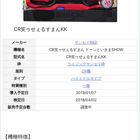
CR笑ゥせぇるすまんKK
メーカー
サンセイR&D
機種名
CR笑ゥせぇるすまん ドーンといきまSHOW
型式名
CR笑ゥせぇるすまんKK
枠
ライジングサンセイ枠
規則
CR機
タイプ
ハイミドルタイプ
特賞種別
一種
導入予定日
2019/01/07
検定日
2018/04/02
販売予定台数
調査中
【機種特徴】