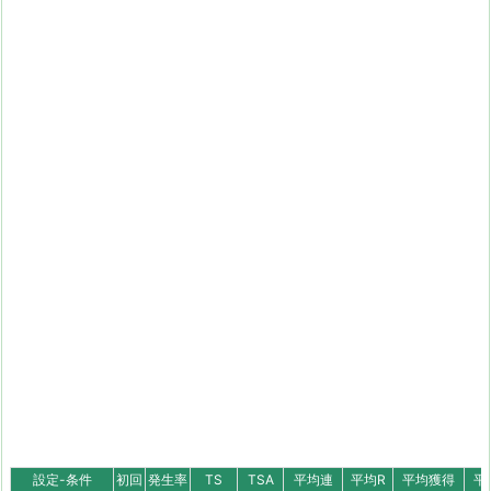
設定-条件
初回
発生率
TS
TSA
平均連
平均R
平均獲得
平