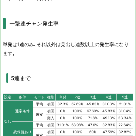
一撃連チャン発生率
単発は1連のみ､それ以外は見出し連数以上の発生率になり
ます｡
5連まで
設定
条件
モード
種別
単発
2連
3連
4連
5連
平均
初回
32.3%
67.69%
45.83%
31.03%
21.01%
通常条件
初回
0%
100%
67.69%
45.83%
31.04%
確変
突入
0%
100%
71.8%
49.13%
33.34%
なし
平均
初回
31.01%
68.98%
47.6%
32.83%
22.64%
残保留あり
初回
0%
100%
69%
47.59%
32.82%
確変