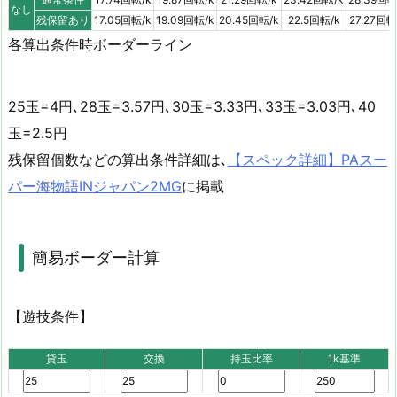
なし
残保留あり
17.05回転/k
19.09回転/k
20.45回転/k
22.5回転/k
27.27回転
各算出条件時ボーダーライン
25玉=4円､28玉=3.57円､30玉=3.33円､33玉=3.03円､40
玉=2.5円
残保留個数などの算出条件詳細は､
【スペック詳細】PAスー
パー海物語INジャパン2MG
に掲載
簡易ボーダー計算
【遊技条件】
貸玉
交換
持玉比率
1k基準