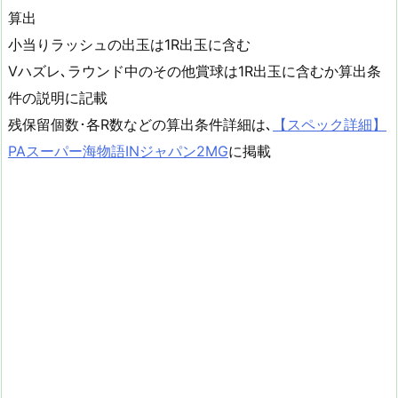
算出
小当りラッシュの出玉は1R出玉に含む
Vハズレ､ラウンド中のその他賞球は1R出玉に含むか算出条
件の説明に記載
残保留個数･各R数などの算出条件詳細は､
【スペック詳細】
PAスーパー海物語INジャパン2MG
に掲載