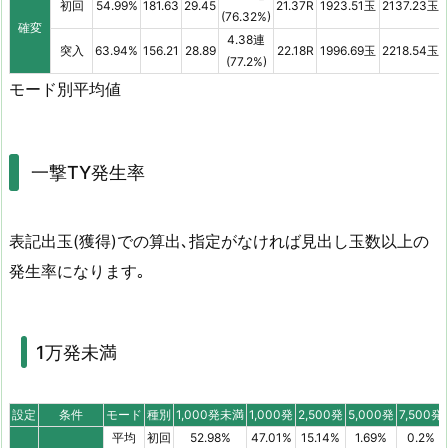
初回
54.99%
181.63
29.45
21.37R
1923.51玉
2137.23玉
(76.32%)
確変
4.38連
突入
63.94%
156.21
28.89
22.18R
1996.69玉
2218.54玉
(77.2%)
モード別平均値
一撃TY発生率
表記出玉(獲得)での算出､指定がなければ見出し玉数以上の
発生率になります｡
1万発未満
設定
条件
モード
種別
1,000発未満
1,000発
2,500発
5,000発
7,500発
平均
初回
52.98%
47.01%
15.14%
1.69%
0.2%