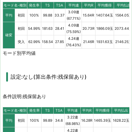
モード名-種別
発生率
TS
TSA
平均連
平均R
平均獲得
平均払出
3.09連
平均
初回
100%
99.88
33.37
15.64R
1407.64玉
1564.05
(67.71%)
4.09連
初回
54.99%
181.63
28.41
20.73R
1866.09玉
2073.44
(75.59%)
確変
4.24連
突入
62.99%
158.54
27.85
21.46R
1931.63玉
2146.25玉
(76.43%)
モード別平均値
設定:なし(算出条件:残保留あり)
条件説明:残保留あり
モード名-種別
発生率
TS
TSA
平均連
平均R
平均獲得
平均払出
3.22連
平均
初回
100%
99.89
34.6
16.28R
1465.39玉
1628.22玉
(68.98%)
4.22連