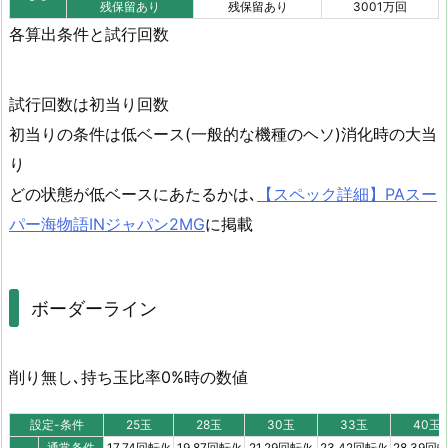
残保留あり
残保留あり
3001万回
各算出条件と試行回数
試行回数は初当り回数
初当りの条件は低ベース(一般的な機種のヘソ)消化時の大当
り
どの状態が低ベースにあたるかは､
【スペック詳細】PAスー
パー海物語INジャパン2MG
に掲載
ボーダーライン
削り無し､持ち玉比率0%時の数値
設定-条件
25玉
28玉
30玉
33玉
40玉
通常条件
17.74回転/k
19.87回転/k
21.29回転/k
23.42回転/k
28.39回転