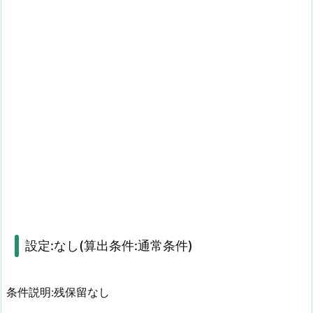
設定:なし(算出条件:通常条件)
条件説明:残保留なし