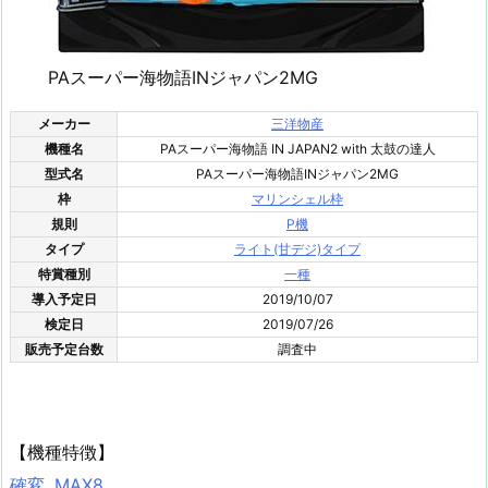
PAスーパー海物語INジャパン2MG
メーカー
三洋物産
機種名
PAスーパー海物語 IN JAPAN2 with 太鼓の達人
型式名
PAスーパー海物語INジャパン2MG
枠
マリンシェル枠
規則
P機
タイプ
ライト(甘デジ)タイプ
特賞種別
一種
導入予定日
2019/10/07
検定日
2019/07/26
販売予定台数
調査中
【機種特徴】
確変
,
MAX8