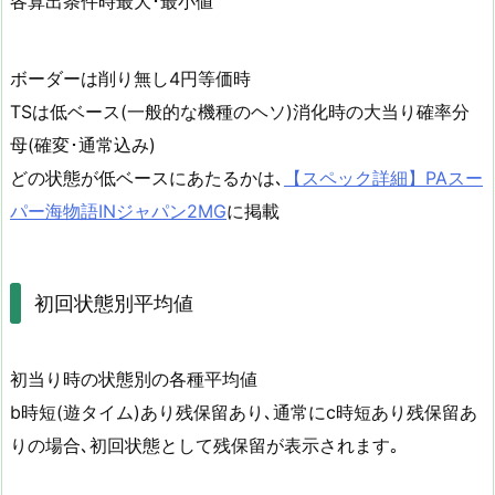
各算出条件時最大･最小値
ボーダーは削り無し4円等価時
TSは低ベース(一般的な機種のヘソ)消化時の大当り確率分
母(確変･通常込み)
どの状態が低ベースにあたるかは､
【スペック詳細】PAスー
パー海物語INジャパン2MG
に掲載
初回状態別平均値
初当り時の状態別の各種平均値
b時短(遊タイム)あり残保留あり､通常にc時短あり残保留あ
りの場合､初回状態として残保留が表示されます｡