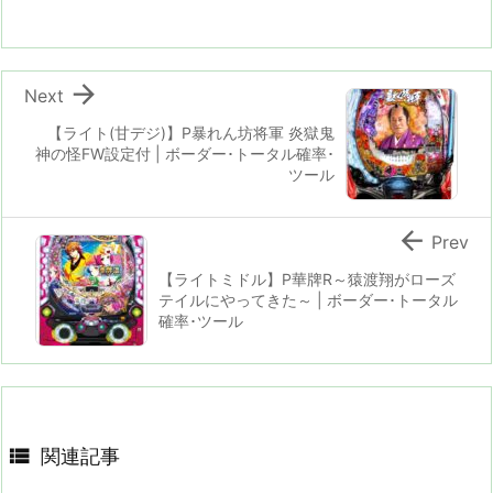

Next
【ライト(甘デジ)】P暴れん坊将軍 炎獄鬼
神の怪FW設定付 | ボーダー･トータル確率･
ツール

Prev
【ライトミドル】P華牌R～猿渡翔がローズ
テイルにやってきた～ | ボーダー･トータル
確率･ツール

関連記事