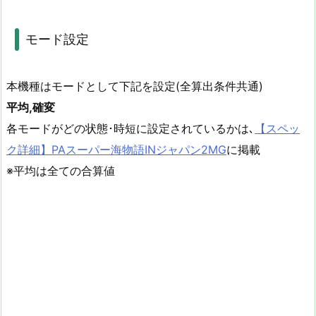
モード設定
本機種はモードとして下記を設定(全算出条件共通)
平均,確変
各モードがどの状態･時短に設定されているかは､
【スペッ
ク詳細】PAスーパー海物語INジャパン2MG
に掲載
※平均は全ての合算値