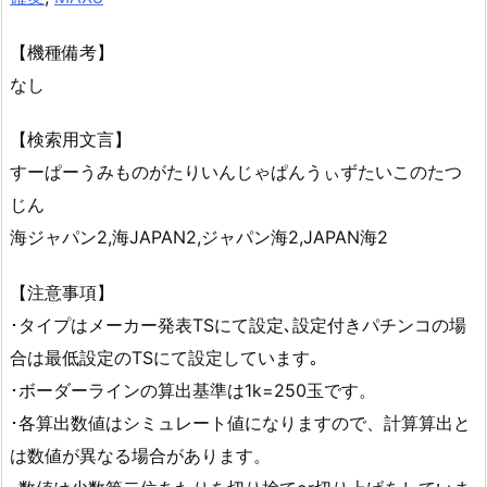
【機種備考】
なし
【検索用文言】
すーぱーうみものがたりいんじゃぱんうぃずたいこのたつ
じん
海ジャパン2,海JAPAN2,ジャパン海2,JAPAN海2
【注意事項】
･タイプはメーカー発表TSにて設定､設定付きパチンコの場
合は最低設定のTSにて設定しています｡
･ボーダーラインの算出基準は1k=250玉です。
･各算出数値はシミュレート値になりますので、計算算出と
は数値が異なる場合があります。