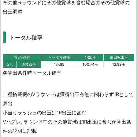
その他→ラウンドにその他賞球を含む場合のその他賞球の
出玉調整
トータル確率
設定-条件
トータル確率
1R出玉
単回転出玉
なし
通常条件
1/7.85
100.74玉
12.83玉
各算出条件時トータル確率
二種搭載機のVラウンドは獲得出玉有無に関わらず1Rとして
算出
小当りラッシュの出玉は1R出玉に含む
Vハズレ､ラウンド中のその他賞球は1R出玉に含むか算出条
件の説明に記載