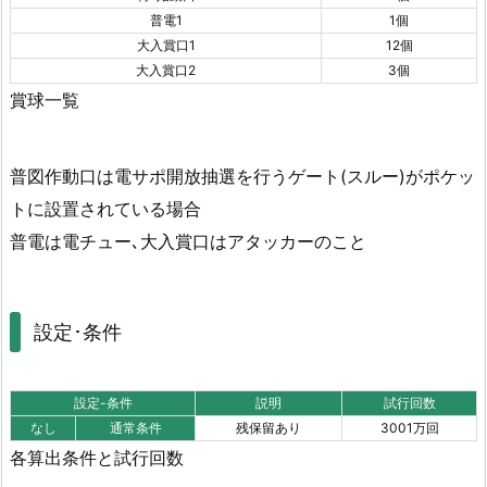
普電1
1個
大入賞口1
12個
大入賞口2
3個
賞球一覧
普図作動口は電サポ開放抽選を行うゲート(スルー)がポケッ
トに設置されている場合
普電は電チュー､大入賞口はアタッカーのこと
設定･条件
設定-条件
説明
試行回数
なし
通常条件
残保留あり
3001万回
各算出条件と試行回数