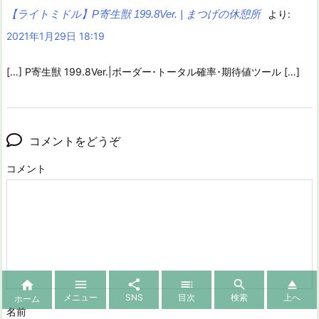
【ライトミドル】P寄生獣 199.8Ver. | まつげの休憩所
より:
2021年1月29日 18:19
[…] P寄生獣 199.8Ver.|ボーダー･トータル確率･期待値ツール […]
コメントをどうぞ
コメント






メニュー
SNS
目次
検索
上へ
ホーム
名前