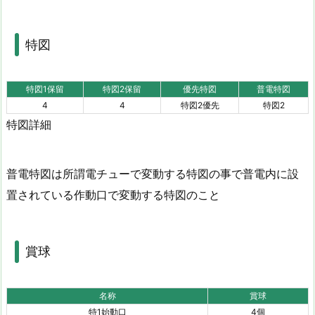
特図
特図1保留
特図2保留
優先特図
普電特図
4
4
特図2優先
特図2
特図詳細
普電特図は所謂電チューで変動する特図の事で普電内に設
置されている作動口で変動する特図のこと
賞球
名称
賞球
特1始動口
4個