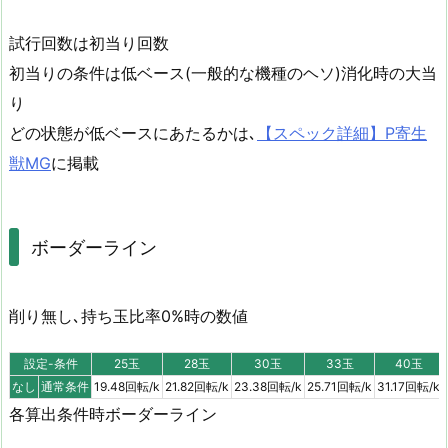
試行回数は初当り回数
初当りの条件は低ベース(一般的な機種のヘソ)消化時の大当
り
どの状態が低ベースにあたるかは､
【スペック詳細】P寄生
獣MG
に掲載
ボーダーライン
削り無し､持ち玉比率0%時の数値
設定-条件
25玉
28玉
30玉
33玉
40玉
なし
通常条件
19.48回転/k
21.82回転/k
23.38回転/k
25.71回転/k
31.17回転/k
各算出条件時ボーダーライン