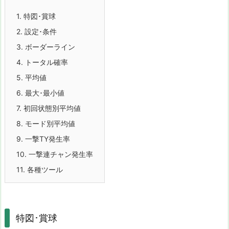
1.
特図･賞球
2.
設定･条件
3.
ボーダーライン
4.
トータル確率
5.
平均値
6.
最大･最小値
7.
初回状態別平均値
8.
モード別平均値
9.
一撃TY発生率
10.
一撃連チャン発生率
11.
各種ツール
特図･賞球