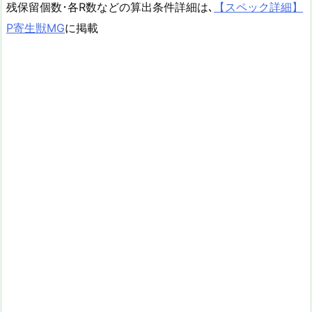
残保留個数･各R数などの算出条件詳細は､
【スペック詳細】
P寄生獣MG
に掲載