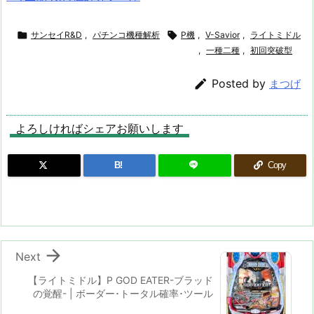

サンセイR&D
,
パチンコ機種解析

P機
,
V-Savior
,
ライトミドル
,
一種二種
,
初回突破型

Posted by
まつげ
よろしければシェアお願いします
B!
Copy

Next
【ライトミドル】P GOD EATER-ブラッド
の覚醒- | ボーダー･トータル確率･ツール