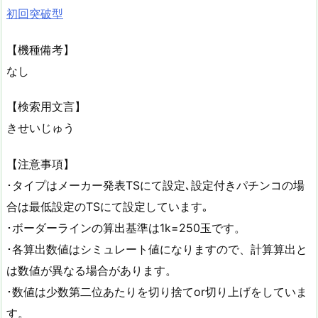
初回突破型
【機種備考】
なし
【検索用文言】
きせいじゅう
【注意事項】
･タイプはメーカー発表TSにて設定､設定付きパチンコの場
合は最低設定のTSにて設定しています｡
･ボーダーラインの算出基準は1k=250玉です。
･各算出数値はシミュレート値になりますので、計算算出と
は数値が異なる場合があります。
･数値は少数第二位あたりを切り捨てor切り上げをしていま
す。