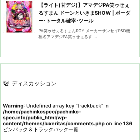
【ライト(甘デジ)】アマデジPA笑ゥせぇ
るすまん ドーンといきまSHOW | ボーダ
ー･トータル確率･ツール
PA笑ゥせぇるすまんRGY メーカーサンセイR&D機
種名アマデジPA笑ゥせぇるす ...
ディスカッション
Warning
: Undefined array key "trackback" in
/home/pachinkospec/pachinko-
spec.info/public_html/wp-
content/themes/luxeritas/comments.php
on line
136
ピンバック & トラックバック一覧