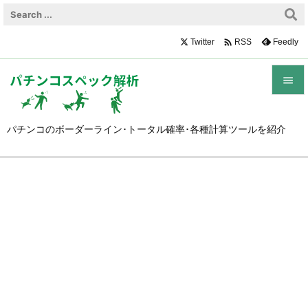

Twitter
Feedly
RSS


メニュ
パチンコのボーダーライン･トータル確率･各種計算ツールを紹介

サイド

前へ

次へ

検索