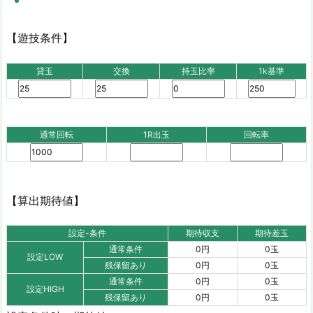
【遊技条件】
貸玉
交換
持玉比率
1k基準
通常回転
1R出玉
回転率
【算出期待値】
設定-条件
期待収支
期待差玉
通常条件
0
円
0
玉
設定LOW
残保留あり
0
円
0
玉
通常条件
0
円
0
玉
設定HIGH
残保留あり
0
円
0
玉