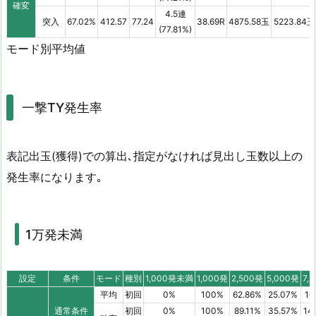
確変
4.5連
突入
67.02%
412.57
77.24
38.69R
4875.58玉
5223.84玉
(77.81%)
モード別平均値
一撃TY発生率
表記出玉(獲得)での算出､指定がなければ見出し玉数以上の
発生率になります｡
1万発未満
設定
条件
モード
種別
1,000発未満
1,000発
2,500発
5,000発
7,
平均
初回
0%
100%
62.86%
25.07%
10
通常条件
初回
0%
100%
89.11%
35.57%
14