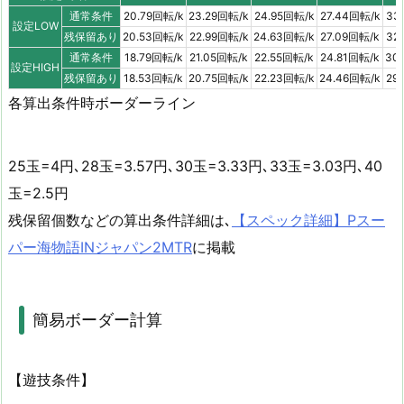
通常条件
20.79回転/k
23.29回転/k
24.95回転/k
27.44回転/k
33
設定LOW
残保留あり
20.53回転/k
22.99回転/k
24.63回転/k
27.09回転/k
32
通常条件
18.79回転/k
21.05回転/k
22.55回転/k
24.81回転/k
30
設定HIGH
残保留あり
18.53回転/k
20.75回転/k
22.23回転/k
24.46回転/k
29
各算出条件時ボーダーライン
25玉=4円､28玉=3.57円､30玉=3.33円､33玉=3.03円､40
玉=2.5円
残保留個数などの算出条件詳細は､
【スペック詳細】Pスー
パー海物語INジャパン2MTR
に掲載
簡易ボーダー計算
【遊技条件】