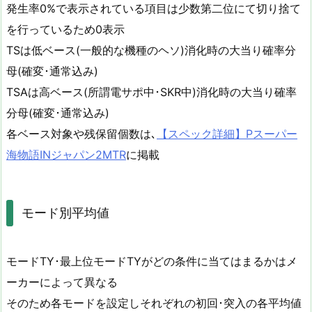
発生率0%で表示されている項目は少数第二位にて切り捨て
を行っているため0表示
TSは低ベース(一般的な機種のヘソ)消化時の大当り確率分
母(確変･通常込み)
TSAは高ベース(所謂電サポ中･SKR中)消化時の大当り確率
分母(確変･通常込み)
各ベース対象や残保留個数は､
【スペック詳細】Pスーパー
海物語INジャパン2MTR
に掲載
モード別平均値
モードTY･最上位モードTYがどの条件に当てはまるかはメ
ーカーによって異なる
そのため各モードを設定しそれぞれの初回･突入の各平均値