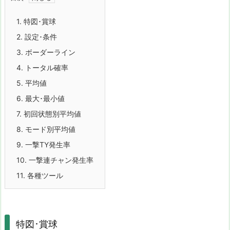
1.
特図･賞球
2.
設定･条件
3.
ボーダーライン
4.
トータル確率
5.
平均値
6.
最大･最小値
7.
初回状態別平均値
8.
モード別平均値
9.
一撃TY発生率
10.
一撃連チャン発生率
11.
各種ツール
特図･賞球