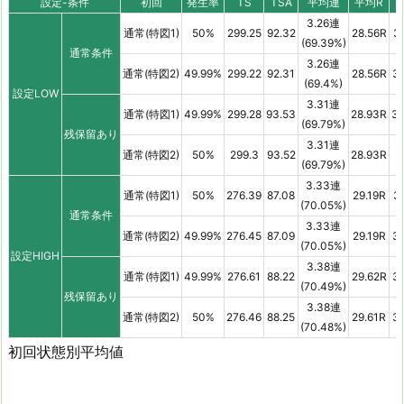
設定-条件
初回
発生率
TS
TSA
平均連
平均R
3.26連
通常(特図1)
50%
299.25
92.32
28.56R
3
(69.39%)
通常条件
3.26連
通常(特図2)
49.99%
299.22
92.31
28.56R
3
(69.4%)
設定LOW
3.31連
通常(特図1)
49.99%
299.28
93.53
28.93R
3
(69.79%)
残保留あり
3.31連
通常(特図2)
50%
299.3
93.52
28.93R
(69.79%)
3.33連
通常(特図1)
50%
276.39
87.08
29.19R
3
(70.05%)
通常条件
3.33連
通常(特図2)
49.99%
276.45
87.09
29.19R
3
(70.05%)
設定HIGH
3.38連
通常(特図1)
49.99%
276.61
88.22
29.62R
3
(70.49%)
残保留あり
3.38連
通常(特図2)
50%
276.46
88.25
29.61R
3
(70.48%)
初回状態別平均値