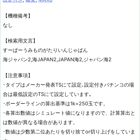
【機種備考】
なし
【検索用文言】
すーぱーうみものがたりいんじゃぱん
海ジャパン2,海JAPAN2,JAPAN海2,ジャパン海2
【注意事項】
･タイプはメーカー発表TSにて設定､設定付きパチンコの場
合は最低設定のTSにて設定しています｡
･ボーダーラインの算出基準は1k=250玉です。
･各算出数値はシミュレート値になりますので、計算算出と
は数値が異なる場合があります。
･数値は少数第二位あたりを切り捨てor切り上げをしていま