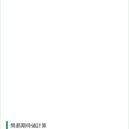
簡易期待値計算