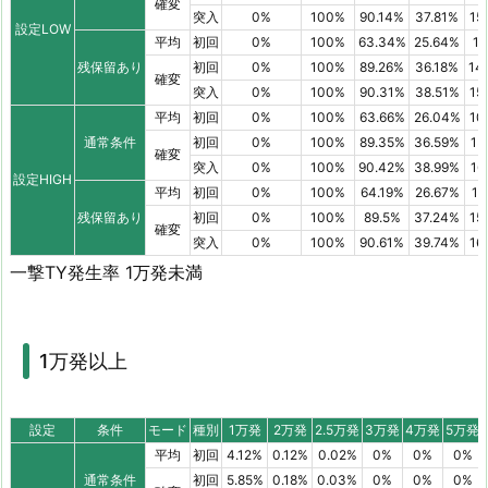
確変
突入
0%
100%
90.14%
37.81%
15
設定LOW
平均
初回
0%
100%
63.34%
25.64%
10
残保留あり
初回
0%
100%
89.26%
36.18%
14
確変
突入
0%
100%
90.31%
38.51%
15
平均
初回
0%
100%
63.66%
26.04%
10
通常条件
初回
0%
100%
89.35%
36.59%
15
確変
突入
0%
100%
90.42%
38.99%
16
設定HIGH
平均
初回
0%
100%
64.19%
26.67%
11
残保留あり
初回
0%
100%
89.5%
37.24%
15
確変
突入
0%
100%
90.61%
39.74%
16
一撃TY発生率 1万発未満
1万発以上
設定
条件
モード
種別
1万発
2万発
2.5万発
3万発
4万発
5万発
平均
初回
4.12%
0.12%
0.02%
0%
0%
0%
通常条件
初回
5.85%
0.18%
0.03%
0%
0%
0%