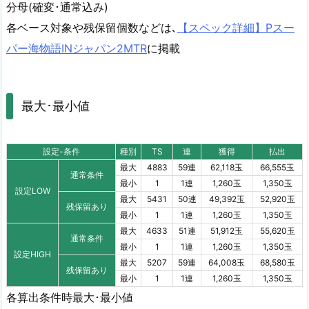
分母(確変･通常込み)
各ベース対象や残保留個数などは､
【スペック詳細】Pスー
パー海物語INジャパン2MTR
に掲載
最大･最小値
設定-条件
種別
TS
連
獲得
払出
最大
4883
59連
62,118玉
66,555玉
通常条件
最小
1
1連
1,260玉
1,350玉
設定LOW
最大
5431
50連
49,392玉
52,920玉
残保留あり
最小
1
1連
1,260玉
1,350玉
最大
4633
51連
51,912玉
55,620玉
通常条件
最小
1
1連
1,260玉
1,350玉
設定HIGH
最大
5207
59連
64,008玉
68,580玉
残保留あり
最小
1
1連
1,260玉
1,350玉
各算出条件時最大･最小値