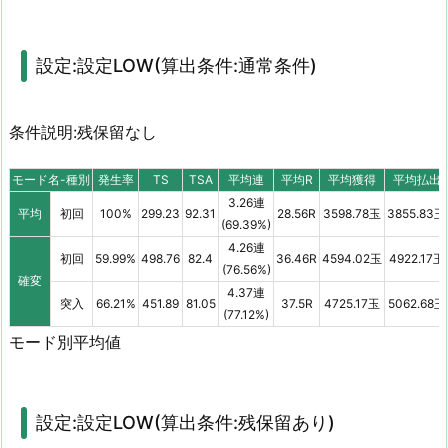
設定:設定LOW(算出条件:通常条件)
条件説明:残保留なし
モード名-種別
発生率
TS
TSA
平均連
平均R
平均獲得
平均払出
3.26連
平均
初回
100%
299.23
92.31
28.56R
3598.78玉
3855.83玉
(69.39%)
4.26連
初回
59.99%
498.76
82.4
36.46R
4594.02玉
4922.17玉
(76.56%)
確変
4.37連
突入
66.21%
451.89
81.05
37.5R
4725.17玉
5062.68玉
(77.12%)
モード別平均値
設定:設定LOW(算出条件:残保留あり)