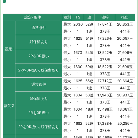
設定-条件
種別
TS
連
獲得
払出
最大
2030
52連
17,874玉
20,853玉
通常条件
最小
1
1連
378玉
441玉
最大
1625
51連
17,226玉
20,097玉
残保留あり
最小
1
1連
378玉
441玉
設定1
最大
1673
54連
18,522玉
21,609玉
2Rを0R扱い
最小
1
1連
378玉
441玉
最大
1830
59連
18,522玉
21,609玉
2Rを0R扱い､残保留あり
最小
1
1連
378玉
441玉
最大
1625
55連
17,712玉
20,664玉
通常条件
最小
1
1連
378玉
441玉
最大
1804
53連
17,946玉
20,937玉
残保留あり
最小
1
1連
378玉
441玉
設定2
最大
1604
48連
15,498玉
18,081玉
2Rを0R扱い
最小
1
1連
378玉
441玉
最大
1682
52連
17,388玉
20,286玉
2Rを0R扱い､残保留あり
最小
1
1連
378玉
441玉
最大
1645
56連
19,458玉
22,701玉