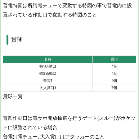
普電特図は所謂電チューで変動する特図の事で普電内に設
置されている作動口で変動する特図のこと
賞球
名称
賞球
特1始動口
4個
特2始動口
4個
普電1
2個
大入賞口1
7個
賞球一覧
普図作動口は電サポ開放抽選を行うゲート(スルー)がポケッ
トに設置されている場合
普電は電チュー､大入賞口はアタッカーのこと