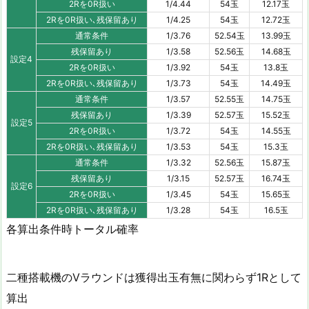
2Rを0R扱い
1/4.44
54玉
12.17玉
2Rを0R扱い､残保留あり
1/4.25
54玉
12.72玉
通常条件
1/3.76
52.54玉
13.99玉
残保留あり
1/3.58
52.56玉
14.68玉
設定4
2Rを0R扱い
1/3.92
54玉
13.8玉
2Rを0R扱い､残保留あり
1/3.73
54玉
14.49玉
通常条件
1/3.57
52.55玉
14.75玉
残保留あり
1/3.39
52.57玉
15.52玉
設定5
2Rを0R扱い
1/3.72
54玉
14.55玉
2Rを0R扱い､残保留あり
1/3.53
54玉
15.3玉
通常条件
1/3.32
52.56玉
15.87玉
残保留あり
1/3.15
52.57玉
16.74玉
設定6
2Rを0R扱い
1/3.45
54玉
15.65玉
2Rを0R扱い､残保留あり
1/3.28
54玉
16.5玉
各算出条件時トータル確率
二種搭載機のVラウンドは獲得出玉有無に関わらず1Rとして
算出