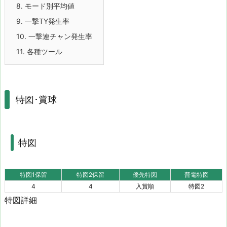
8.
モード別平均値
9.
一撃TY発生率
10.
一撃連チャン発生率
11.
各種ツール
特図･賞球
特図
特図1保留
特図2保留
優先特図
普電特図
4
4
入賞順
特図2
特図詳細