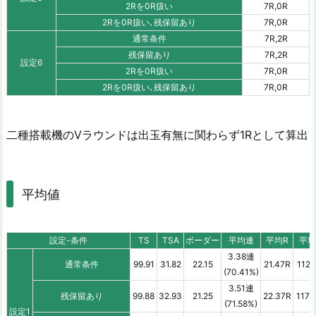
2Rを0R扱い
7R,0R
2Rを0R扱い､残保留あり
7R,0R
通常条件
7R,2R
残保留あり
7R,2R
設定6
2Rを0R扱い
7R,0R
2Rを0R扱い､残保留あり
7R,0R
二種搭載機のVラウンドは出玉有無に関わらず1Rとして算出
平均値
設定-条件
TS
TSA
ボーダー
平均連
平均R
平均
3.38連
通常条件
99.91
31.82
22.15
21.47R
1127
(70.41%)
3.51連
残保留あり
99.88
32.93
21.25
22.37R
1175
(71.58%)
設定1