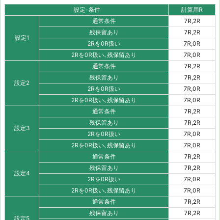
設定-条件
計算用R
通常条件
7R,2R
残保留あり
7R,2R
設定1
2Rを0R扱い
7R,0R
2Rを0R扱い､残保留あり
7R,0R
通常条件
7R,2R
残保留あり
7R,2R
設定2
2Rを0R扱い
7R,0R
2Rを0R扱い､残保留あり
7R,0R
通常条件
7R,2R
残保留あり
7R,2R
設定3
2Rを0R扱い
7R,0R
2Rを0R扱い､残保留あり
7R,0R
通常条件
7R,2R
残保留あり
7R,2R
設定4
2Rを0R扱い
7R,0R
2Rを0R扱い､残保留あり
7R,0R
通常条件
7R,2R
残保留あり
7R,2R
設定5