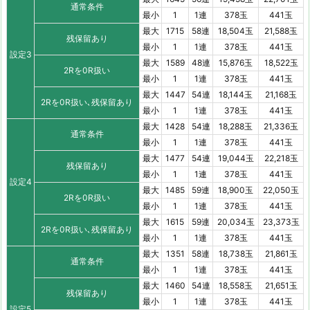
通常条件
最小
1
1連
378玉
441玉
最大
1715
58連
18,504玉
21,588玉
残保留あり
最小
1
1連
378玉
441玉
設定3
最大
1589
48連
15,876玉
18,522玉
2Rを0R扱い
最小
1
1連
378玉
441玉
最大
1447
54連
18,144玉
21,168玉
2Rを0R扱い､残保留あり
最小
1
1連
378玉
441玉
最大
1428
54連
18,288玉
21,336玉
通常条件
最小
1
1連
378玉
441玉
最大
1477
54連
19,044玉
22,218玉
残保留あり
最小
1
1連
378玉
441玉
設定4
最大
1485
59連
18,900玉
22,050玉
2Rを0R扱い
最小
1
1連
378玉
441玉
最大
1615
59連
20,034玉
23,373玉
2Rを0R扱い､残保留あり
最小
1
1連
378玉
441玉
最大
1351
58連
18,738玉
21,861玉
通常条件
最小
1
1連
378玉
441玉
最大
1460
54連
18,558玉
21,651玉
残保留あり
最小
1
1連
378玉
441玉
設定5