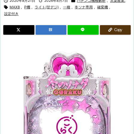

2020年8月21日

2026年8月7日

パチンコ機種解析
,
京楽産業.

MAX8
,
P機
,
ライト(甘デジ)
,
一種
,
冬ソナ専用
,
確変機
,
設定付き
B!
Copy