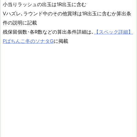
小当りラッシュの出玉は1R出玉に含む
Vハズレ､ラウンド中のその他賞球は1R出玉に含むか算出条
件の説明に記載
残保留個数･各R数などの算出条件詳細は､
【スペック詳細】
Pぱちんこ冬のソナタG
に掲載