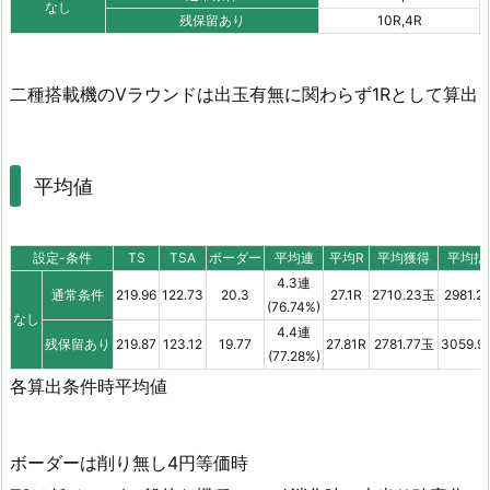
なし
残保留あり
10R,4R
二種搭載機のVラウンドは出玉有無に関わらず1Rとして算出
平均値
設定-条件
TS
TSA
ボーダー
平均連
平均R
平均獲得
平均払
4.3連
通常条件
219.96
122.73
20.3
27.1R
2710.23玉
2981.2
(76.74%)
なし
4.4連
残保留あり
219.87
123.12
19.77
27.81R
2781.77玉
3059.9
(77.28%)
各算出条件時平均値
ボーダーは削り無し4円等価時