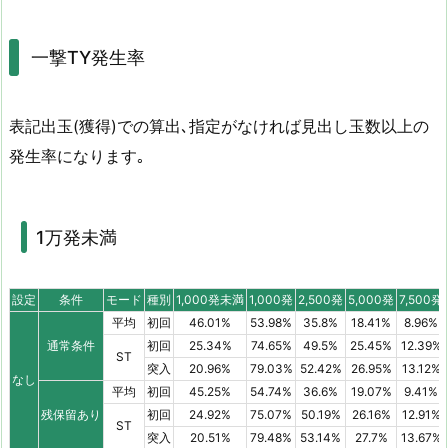
一撃TY発生率
表記出玉(獲得)での算出､指定がなければ見出し玉数以上の
発生率になります｡
1万発未満
設定
条件
モード
種別
1,000発未満
1,000発
2,500発
5,000発
7,500発
平均
初回
46.01%
53.98%
35.8%
18.41%
8.96%
通常条件
初回
25.34%
74.65%
49.5%
25.45%
12.39%
ST
突入
20.96%
79.03%
52.42%
26.95%
13.12%
なし
平均
初回
45.25%
54.74%
36.6%
19.07%
9.41%
残保留あり
初回
24.92%
75.07%
50.19%
26.16%
12.91%
ST
突入
20.51%
79.48%
53.14%
27.7%
13.67%