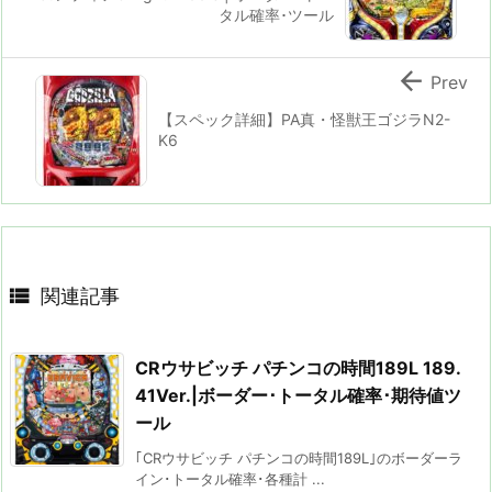
タル確率･ツール

Prev
【スペック詳細】PA真・怪獣王ゴジラN2-
K6

関連記事
CRウサビッチ パチンコの時間189L 189.
41Ver.|ボーダー･トータル確率･期待値ツ
ール
｢CRウサビッチ パチンコの時間189L｣のボーダーラ
イン･トータル確率･各種計 ...