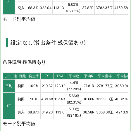
ST
5.83連
突入
68.3%
322.04
113.13
37.82R
3782.35玉
4160.58
(82.85%)
モード別平均値
設定:なし(算出条件:残保留あり)
条件説明:残保留あり
モード名-種別
発生率
TS
TSA
平均連
平均R
平均獲得
平均払出
4.4連
平均
初回
100%
219.87
123.12
27.81R
2781.77玉
3059.94
(77.28%)
5.66連
初回
50%
439.68
117.43
36.66R
3666.33玉
4032.97
(82.35%)
ST
5.93連
突入
68.87%
319.23
113.6
38.58R
3858.09玉
4243.9
(83.16%)
モード別平均値