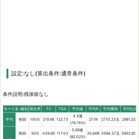
設定:なし(算出条件:通常条件)
条件説明:残保留なし
モード名-種別
発生率
TS
TSA
平均連
平均R
平均獲得
平均払出
4.3連
平均
初回
100%
219.96
122.73
27.1R
2710.23玉
2981.25玉
(76.74%)
5.56連
初回
50%
439.85
117.03
35.94R
3594.37玉
3953.81
(82.02%)