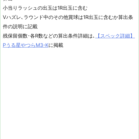
小当りラッシュの出玉は1R出玉に含む
Vハズレ､ラウンド中のその他賞球は1R出玉に含むか算出条
件の説明に記載
残保留個数･各R数などの算出条件詳細は､
【スペック詳細】
Pうる星やつらM3-K
に掲載