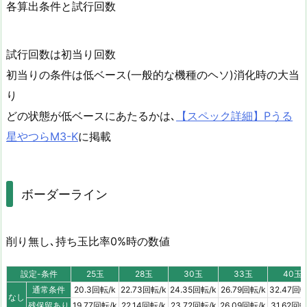
各算出条件と試行回数
試行回数は初当り回数
初当りの条件は低ベース(一般的な機種のヘソ)消化時の大当
り
どの状態が低ベースにあたるかは､
【スペック詳細】Pうる
星やつらM3-K
に掲載
ボーダーライン
削り無し､持ち玉比率0%時の数値
設定-条件
25玉
28玉
30玉
33玉
40玉
通常条件
20.3回転/k
22.73回転/k
24.35回転/k
26.79回転/k
32.47回転
なし
残保留あり
19.77回転/k
22.14回転/k
23.72回転/k
26.09回転/k
31.62回転