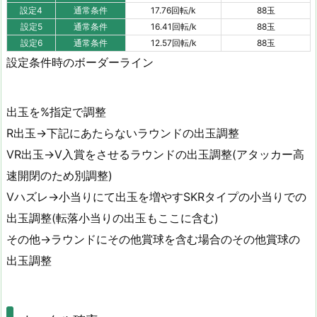
設定4
通常条件
17.76
回転/k
88
玉
設定5
通常条件
16.41
回転/k
88
玉
設定6
通常条件
12.57
回転/k
88
玉
設定条件時のボーダーライン
出玉を%指定で調整
R出玉→下記にあたらないラウンドの出玉調整
VR出玉→V入賞をさせるラウンドの出玉調整(アタッカー高
速開閉のため別調整)
Vハズレ→小当りにて出玉を増やすSKRタイプの小当りでの
出玉調整(転落小当りの出玉もここに含む)
その他→ラウンドにその他賞球を含む場合のその他賞球の
出玉調整