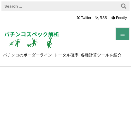

Twitter
Feedly
RSS


メニュ
パチンコのボーダーライン･トータル確率･各種計算ツールを紹介

サイド

前へ

次へ

検索