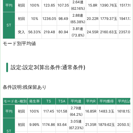
2.64連
平均
初回
100%
123.65
107.35
15.8R
1390.76玉
1517.1
(62.16%)
2.88連
初回
10%
1236.05
98.49
20.22R
1779.37玉
1941.1
(65.38%)
ST
3.81連
突入
56.33%
219.48
80.94
24.55R
2160.63玉
2357.0
(73.8%)
モード別平均値
設定:設定3(算出条件:通常条件)
条件説明:残保留あり
モード名-種別
発生率
TS
TSA
平均連
平均R
平均獲得
平均払出
2.79連
平均
初回
100%
117.45
101.58
16.85R
1483.3玉
1618.15玉
(64.2%)
3.05連
初回
9.99%
1174.86
93.64
21.35R
1879.62玉
2050.5玉
(67.23%)
ST