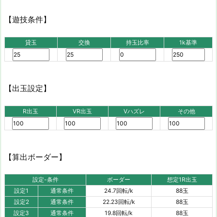
【遊技条件】
貸玉
交換
持玉比率
1k基準
【出玉設定】
R出玉
VR出玉
Vハズレ
その他
【算出ボーダー】
設定-条件
ボーダー
想定1R出玉
設定1
通常条件
24.7
回転/k
88
玉
設定2
通常条件
22.23
回転/k
88
玉
設定3
通常条件
19.8
回転/k
88
玉