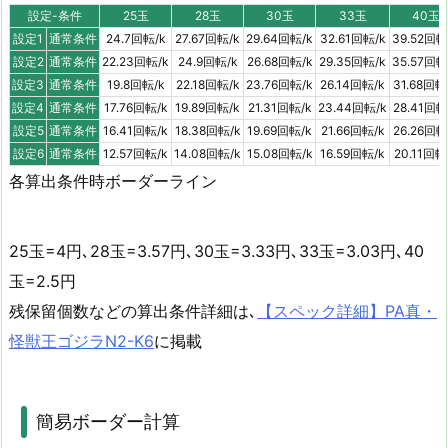
設定-条件
25玉
28玉
30玉
33玉
40玉
設定1
通常条件
24.7回転/k
27.67回転/k
29.64回転/k
32.61回転/k
39.52回転
設定2
通常条件
22.23回転/k
24.9回転/k
26.68回転/k
29.35回転/k
35.57回転
設定3
通常条件
19.8回転/k
22.18回転/k
23.76回転/k
26.14回転/k
31.68回転
設定4
通常条件
17.76回転/k
19.89回転/k
21.31回転/k
23.44回転/k
28.41回転
設定5
通常条件
16.41回転/k
18.38回転/k
19.69回転/k
21.66回転/k
26.26回転
設定6
通常条件
12.57回転/k
14.08回転/k
15.08回転/k
16.59回転/k
20.11回転
各算出条件時ボーダーライン
25玉=4円､28玉=3.57円､30玉=3.33円､33玉=3.03円､40
玉=2.5円
残保留個数などの算出条件詳細は､
【スペック詳細】PA真・
怪獣王ゴジラN2-K6
に掲載
簡易ボーダー計算