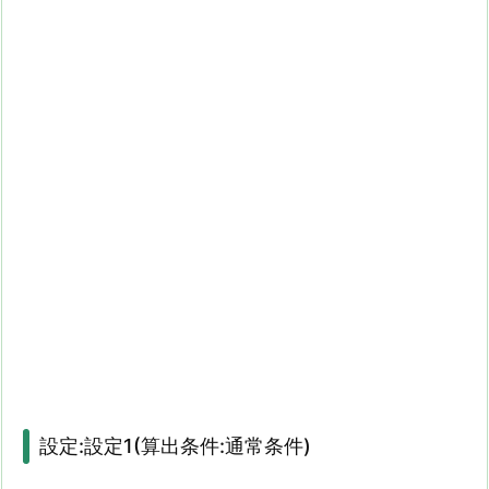
設定:設定1(算出条件:通常条件)