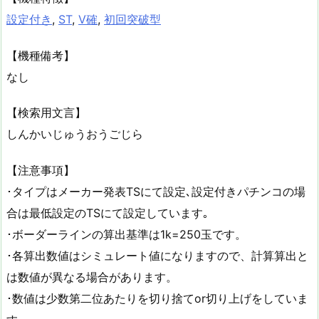
設定付き
,
ST
,
V確
,
初回突破型
【機種備考】
なし
【検索用文言】
しんかいじゅうおうごじら
【注意事項】
･タイプはメーカー発表TSにて設定､設定付きパチンコの場
合は最低設定のTSにて設定しています｡
･ボーダーラインの算出基準は1k=250玉です。
･各算出数値はシミュレート値になりますので、計算算出と
は数値が異なる場合があります。
･数値は少数第二位あたりを切り捨てor切り上げをしていま