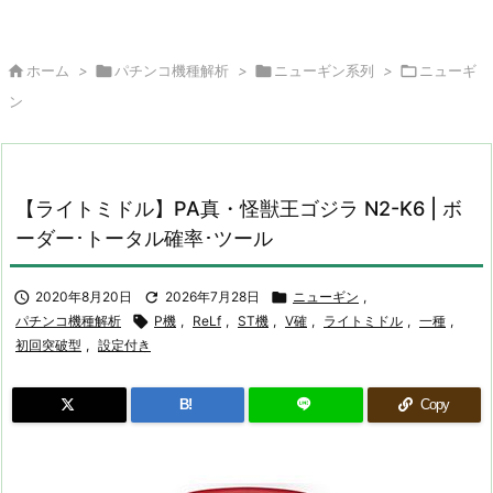

ホーム
>

パチンコ機種解析
>

ニューギン系列
>

ニューギ
ン
【ライトミドル】PA真・怪獣王ゴジラ N2-K6 | ボ
ーダー･トータル確率･ツール

2020年8月20日

2026年7月28日

ニューギン
,
パチンコ機種解析

P機
,
ReLf
,
ST機
,
V確
,
ライトミドル
,
一種
,
初回突破型
,
設定付き
B!
Copy