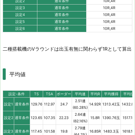
設定2
通常条件
10R,4R
設定3
通常条件
10R,4R
設定4
通常条件
10R,4R
設定5
通常条件
10R,4R
設定6
通常条件
10R,4R
二種搭載機のVラウンドは出玉有無に関わらず1Rとして算出
平均値
設定-条件
TS
TSA
ボーダー
平均連
平均R
平均獲得
平均払
2.51連
設定1
通常条件
129.76
112.97
24.7
14.92R
1313.42玉
1432.8
(60.28%)
2.64連
設定2
通常条件
123.65
107.35
22.23
15.8R
1390.76玉
1517.1
(62.16%)
2.79連
設定3
通常条件
117.45
101.58
19.8
16.85R
1483.3玉
1618.1
(64.2%)