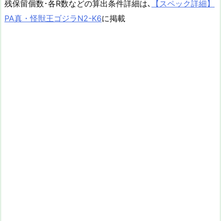
残保留個数･各R数などの算出条件詳細は､
【スペック詳細】
PA真・怪獣王ゴジラN2-K6
に掲載