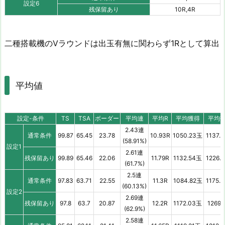
設定6
残保留あり
10R,4R
二種搭載機のVラウンドは出玉有無に関わらず1Rとして算出
平均値
設定-条件
TS
TSA
ボーダー
平均連
平均R
平均獲得
平均
2.43連
通常条件
99.87
65.45
23.78
10.93R
1050.23玉
1137.
(58.91%)
設定1
2.61連
残保留あり
99.89
65.46
22.06
11.79R
1132.54玉
1226.
(61.7%)
2.5連
通常条件
97.83
63.71
22.55
11.3R
1084.82玉
1175.
(60.13%)
設定2
2.69連
残保留あり
97.8
63.7
20.87
12.2R
1172.03玉
1269.
(62.9%)
2.58連