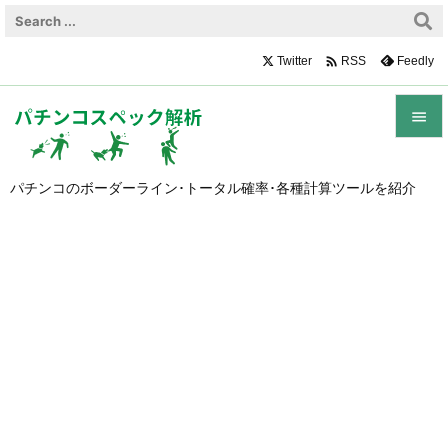

Twitter
Feedly
RSS


メニュ
パチンコのボーダーライン･トータル確率･各種計算ツールを紹介

サイド

前へ

次へ

検索