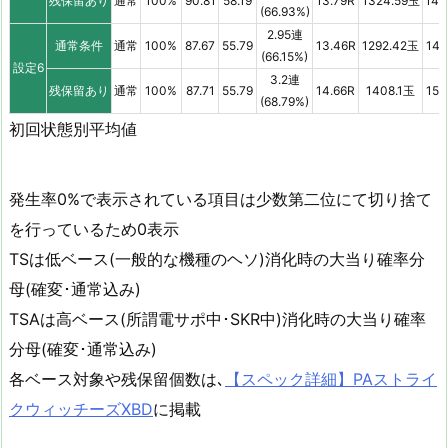
残保留あり
通常
100%
90.81
58.19
13.79R
1324.59玉
143
(66.93%)
2.95連
通常条件
通常
100%
87.67
55.79
13.46R
1292.42玉
140
(66.15%)
設定6
3.2連
残保留あり
通常
100%
87.71
55.79
14.66R
1408.1玉
152
(68.79%)
初回状態別平均値
発生率0%で表示されている項目は少数第二位にて切り捨て
を行っているため0表示
TSは低ベース(一般的な機種のヘソ)消化時の大当り確率分
母(確変･通常込み)
TSAは高ベース(所謂電サポ中･SKR中)消化時の大当り確率
分母(確変･通常込み)
各ベース対象や残保留個数は､
【スペック詳細】PAストライ
クウィッチーズXBD
に掲載