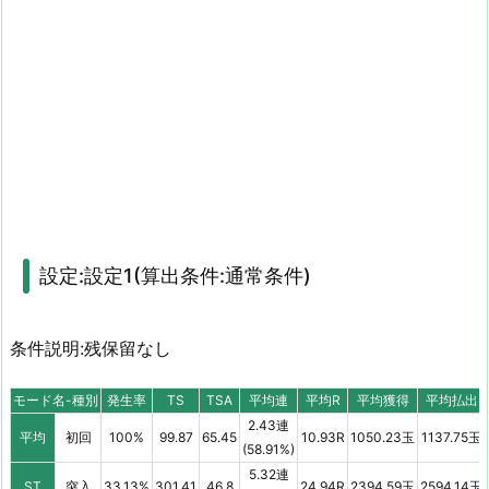
設定:設定1(算出条件:通常条件)
条件説明:残保留なし
モード名-種別
発生率
TS
TSA
平均連
平均R
平均獲得
平均払出
2.43連
平均
初回
100%
99.87
65.45
10.93R
1050.23玉
1137.75玉
(58.91%)
5.32連
ST
突入
33.13%
301.41
46.8
24.94R
2394.59玉
2594.14玉