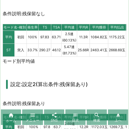
条件説明:残保留なし
モード名-種別
発生率
TS
TSA
平均連
平均R
平均獲得
平均払出
2.5連
平均
初回
100%
97.83
63.71
11.3R
1084.82玉
1175.22玉
(60.13%)
5.47連
ST
突入
33.7%
290.27
46.12
25.66R
2463.41玉
2668.69玉
2
(81.73%)
モード別平均値
設定:設定2(算出条件:残保留あり)
条件説明:残保留あり






モード名-種別
発生率
TS
TSA
平均連
平均R
平均獲得
平均払出
メニュー
SNS
目次
検索
上へ
ホーム
2.69連
平均
初回
100%
97.8
63.7
12.2R
1172.03玉
1269.7玉
1