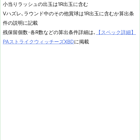
小当りラッシュの出玉は1R出玉に含む
Vハズレ､ラウンド中のその他賞球は1R出玉に含むか算出条
件の説明に記載
残保留個数･各R数などの算出条件詳細は､
【スペック詳細】
PAストライクウィッチーズXBD
に掲載