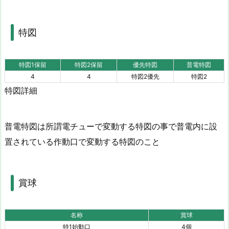
特図
特図1保留
特図2保留
優先特図
普電特図
4
4
特図2優先
特図2
特図詳細
普電特図は所謂電チューで変動する特図の事で普電内に設
置されている作動口で変動する特図のこと
賞球
名称
賞球
特1始動口
4個