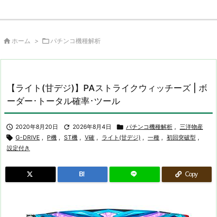

ホーム
>

パチンコ機種解析
【ライト(甘デジ)】PAストライクウィッチーズ | ボ
ーダー･トータル確率･ツール

2020年8月20日

2026年8月4日

パチンコ機種解析
,
三洋物産

G-DRIVE
,
P機
,
ST機
,
V確
,
ライト(甘デジ)
,
一種
,
初回突破型
,
設定付き
B!
Copy