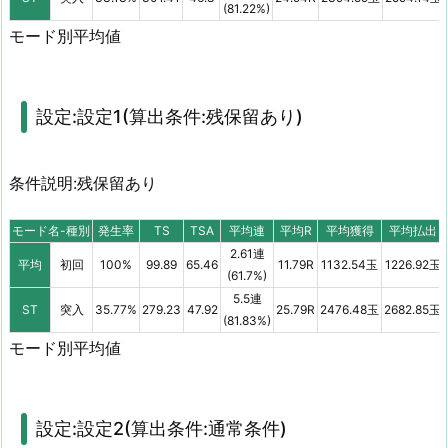
(81.22%)
モード別平均値
設定:設定1(算出条件:残保留あり)
条件説明:残保留あり
モード名-種別
発生率
TS
TSA
平均連
平均R
平均獲得
平均払出
2.61連
平均
初回
100%
99.89
65.46
11.79R
1132.54玉
1226.92玉
(61.7%)
5.5連
ST
突入
35.77%
279.23
47.92
25.79R
2476.48玉
2682.85玉
(81.83%)
モード別平均値
設定:設定2(算出条件:通常条件)