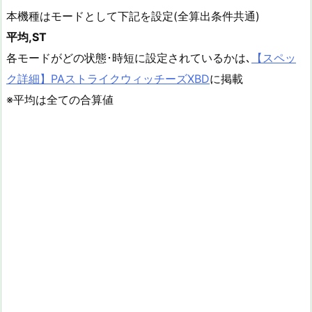
本機種はモードとして下記を設定(全算出条件共通)
平均,ST
各モードがどの状態･時短に設定されているかは､
【スペッ
ク詳細】PAストライクウィッチーズXBD
に掲載
※平均は全ての合算値