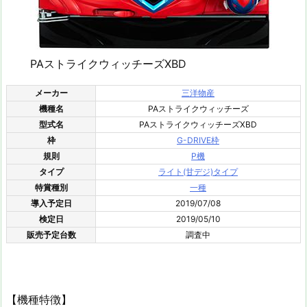
PAストライクウィッチーズXBD
メーカー
三洋物産
機種名
PAストライクウィッチーズ
型式名
PAストライクウィッチーズXBD
枠
G-DRIVE枠
規則
P機
タイプ
ライト(甘デジ)タイプ
特賞種別
一種
導入予定日
2019/07/08
検定日
2019/05/10
販売予定台数
調査中
【機種特徴】