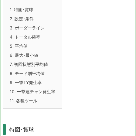
1.
特図･賞球
2.
設定･条件
3.
ボーダーライン
4.
トータル確率
5.
平均値
6.
最大･最小値
7.
初回状態別平均値
8.
モード別平均値
9.
一撃TY発生率
10.
一撃連チャン発生率
11.
各種ツール
特図･賞球