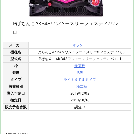
PぱちんこAKB48ワンツースリーフェスティバル
L1
メーカー
オッケー.
機種名
PぱちんこAKB48 ワン・ツー・スリー!! フェスティバル
型式名
PぱちんこAKB48ワンツースリーフェスティバルL1
枠
激震枠
規則
P機
タイプ
ライトミドルタイプ
特賞種別
一種二種
導入予定日
2019/12/02
検定日
2019/10/18
販売予定台数
調査中