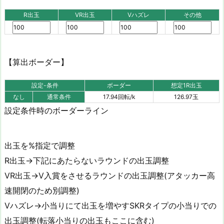
R出玉
VR出玉
Vハズレ
その他
【算出ボーダー】
設定-条件
ボーダー
想定1R出玉
なし
通常条件
17.94
回転/k
126.97
玉
設定条件時のボーダーライン
出玉を%指定で調整
R出玉→下記にあたらないラウンドの出玉調整
VR出玉→V入賞をさせるラウンドの出玉調整(アタッカー高
速開閉のため別調整)
Vハズレ→小当りにて出玉を増やすSKRタイプの小当りでの
出玉調整(転落小当りの出玉もここに含む)