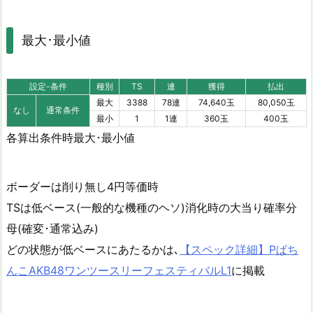
最大･最小値
設定-条件
種別
TS
連
獲得
払出
最大
3388
78連
74,640玉
80,050玉
なし
通常条件
最小
1
1連
360玉
400玉
各算出条件時最大･最小値
ボーダーは削り無し4円等価時
TSは低ベース(一般的な機種のヘソ)消化時の大当り確率分
母(確変･通常込み)
どの状態が低ベースにあたるかは､
【スペック詳細】Pぱち
んこAKB48ワンツースリーフェスティバルL1
に掲載