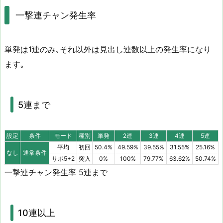
一撃連チャン発生率
単発は1連のみ､それ以外は見出し連数以上の発生率になり
ます｡
5連まで
設定
条件
モード
種別
単発
2連
3連
4連
5連
平均
初回
50.4%
49.59%
39.55%
31.55%
25.16%
なし
通常条件
サポ5+2
突入
0%
100%
79.77%
63.62%
50.74%
一撃連チャン発生率 5連まで
10連以上