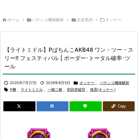

ホーム
>

パチンコ機種解析
>

京楽系列
>

オッケー.
【ライトミドル】PぱちんこAKB48 ワン・ツー・ス
リー!! フェスティバル | ボーダー･トータル確率･ツ
ール

2020年7月27日

2026年8月5日

オッケー.
,
パチンコ機種解析

P機
,
ライトミドル
,
一種二種
,
初回突破型
,
激震(オッケー.)
B!
Copy