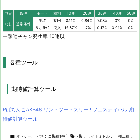
設定
条件
モード
種別
10連
20連
30連
40連
50連
平均
初回
8.11%
0.84%
0.08%
0%
0%
なし
通常条件
サポ5+2
突入
16.37%
1.7%
0.17%
0.01%
0%
一撃連チャン発生率 10連以上
各種ツール
期待値計算ツール
PぱちんこAKB48 ワン・ツー・スリー!! フェスティバル 期
待値計算ツール

オッケー.
,
パチンコ機種解析

P機
,
ライトミドル
,
一種二種
,