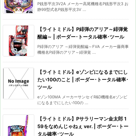
P銭形平次3V2A メーカー高尾機種名P銭形平次3 お
静99型式名P銭形平次3V ...
【ライトミドル】P緋弾のアリア～緋弾覚
醒編～ | ボーダー･トータル確率･ツール
P緋弾のアリア ～緋弾覚醒編～FVA メーカー藤商事
機種名P緋弾のアリア～緋弾覚 ...
【ライトミドル】eゾンビになるまでにし
たい100のこと | ボーダー･トータル確率･
ツール
eゾン100MA メーカーサンセイR&D機種名eゾンビ
になるまでにしたい100の ...
【ライトミドル】Pサラリーマン金太郎 1
59をなめんじゃねぇ ver. | ボーダー･トー
タル確率･ツール