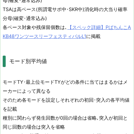
母(確変･通常込み)
TSAは高ベース(所謂電サポ中･SKR中)消化時の大当り確率
分母(確変･通常込み)
各ベース対象や残保留個数は､
【スペック詳細】PぱちんこA
KB48ワンツースリーフェスティバルL1
に掲載
モード別平均値
モードTY･最上位モードTYがどの条件に当てはまるかはメ
ーカーによって異なる
そのため各モードを設定しそれぞれの初回･突入の各平均値
を記載
種別に関わらず発生回数が0回の場合は省略､突入が初回と
同じ回数の場合は突入を省略