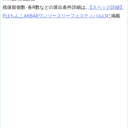
残保留個数･各R数などの算出条件詳細は､
【スペック詳細】
PぱちんこAKB48ワンツースリーフェスティバルL1
に掲載