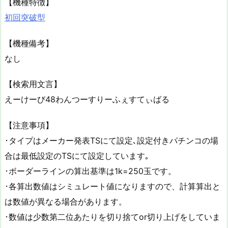
【機種特徴】
初回突破型
【機種備考】
なし
【検索用文言】
えーけーび48わんつーすりーふぇすてぃばる
【注意事項】
･タイプはメーカー発表TSにて設定､設定付きパチンコの場
合は最低設定のTSにて設定しています｡
･ボーダーラインの算出基準は1k=250玉です。
･各算出数値はシミュレート値になりますので、計算算出と
は数値が異なる場合があります。
･数値は少数第二位あたりを切り捨てor切り上げをしていま