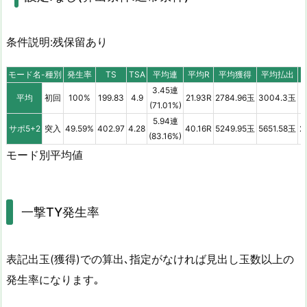
条件説明:残保留あり
モード名-種別
発生率
TS
TSA
平均連
平均R
平均獲得
平均払出
3.45連
平均
初回
100%
199.83
4.9
21.93R
2784.96玉
3004.3玉
(71.01%)
5.94連
サポ5+2
突入
49.59%
402.97
4.28
40.16R
5249.95玉
5651.58玉
2
(83.16%)
モード別平均値
一撃TY発生率
表記出玉(獲得)での算出､指定がなければ見出し玉数以上の
発生率になります｡