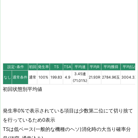
設定-条件
初回
発生率
TS
TSA
平均連
平均R
平均獲得
平均払出
3.45連
なし
通常条件
通常
100%
199.83
4.9
21.93R
2784.96玉
3004.3
(71.01%)
初回状態別平均値
発生率0%で表示されている項目は少数第二位にて切り捨て
を行っているため0表示
TSは低ベース(一般的な機種のヘソ)消化時の大当り確率分