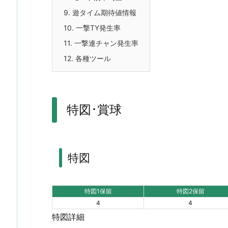
9.
遊タイム期待値情報
10.
一撃TY発生率
11.
一撃連チャン発生率
12.
各種ツール
特図･賞球
特図
特図1保留
特図2保留
4
4
特図詳細