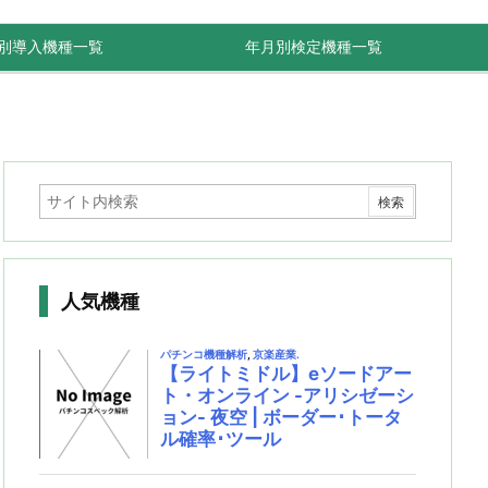
別導入機種一覧
年月別検定機種一覧
人気機種