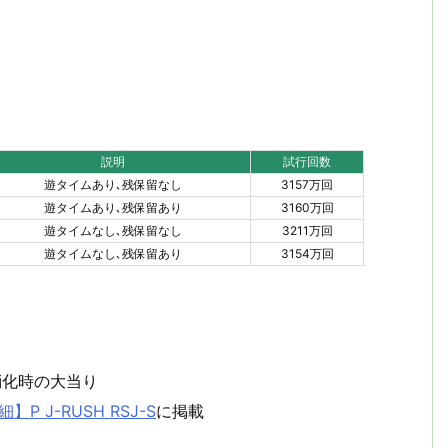
説明
試行回数
遊タイムあり､残保留なし
3157万回
遊タイムあり､残保留あり
3160万回
遊タイムなし､残保留なし
3211万回
遊タイムなし､残保留あり
3154万回
消化時の大当り
P J-RUSH RSJ-S
に掲載