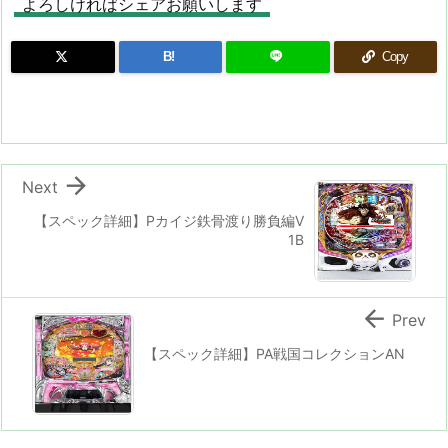
よろしければシェアお願いします
B!
Copy

Next
【スペック詳細】Pカイジ鉄骨渡り勝負編V
1B

Prev
【スペック詳細】PA戦国コレクションAN