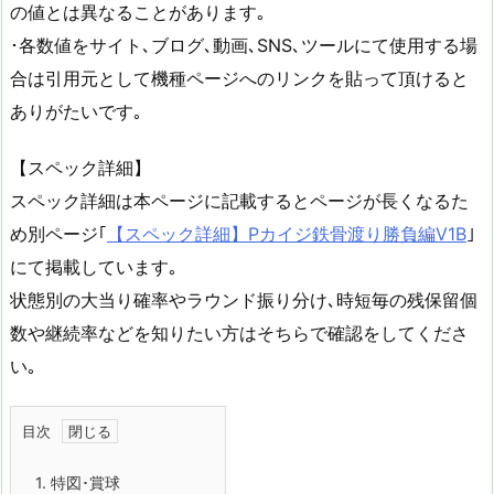
の値とは異なることがあります｡
･各数値をサイト､ブログ､動画､SNS､ツールにて使用する場
合は引用元として機種ページへのリンクを貼って頂けると
ありがたいです｡
【スペック詳細】
スペック詳細は本ページに記載するとページが長くなるた
め別ページ｢
【スペック詳細】Pカイジ鉄骨渡り勝負編V1B
｣
にて掲載しています｡
状態別の大当り確率やラウンド振り分け､時短毎の残保留個
数や継続率などを知りたい方はそちらで確認をしてくださ
い｡
目次
1.
特図･賞球