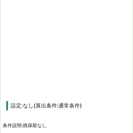
設定:なし(算出条件:通常条件)
条件説明:残保留なし