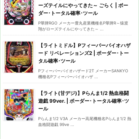
ーズテイルにやってきた～ ごらく | ボー
ダー･トータル確率･ツール
P華牌RGO メーカー豊丸産業機種名P華牌R～猿渡
翔がローズテイルにやってきた～ ...
【ライトミドル】Pフィーバーバイオハザ
ード リベレーションズ2 | ボーダー･トー
タル確率･ツール
Pフィーバーバイオハザード2T メーカーSANKYO
機種名Pフィーバーバイオハザ ...
【ライト(甘デジ)】Pらんま1/2 熱血格闘
遊戯 99ver. | ボーダー･トータル確率･ツ
ール
Pらんま1/2 V3A メーカー高尾機種名Pらんま1/2 熱
血格闘遊戯 99ve ...