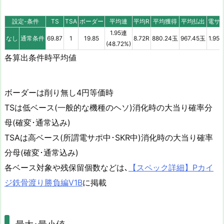
設定-条件
TS
TSA
ボーダー
平均連
平均R
平均獲得
平均払出
電サ
1.95連
なし
通常条件
69.87
1
19.85
8.72R
880.24玉
967.45玉
1.95
(48.72%)
各算出条件時平均値
ボーダーは削り無し4円等価時
TSは低ベース(一般的な機種のヘソ)消化時の大当り確率分
母(確変･通常込み)
TSAは高ベース(所謂電サポ中･SKR中)消化時の大当り確率
分母(確変･通常込み)
各ベース対象や残保留個数などは､
【スペック詳細】Pカイ
ジ鉄骨渡り勝負編V1B
に掲載