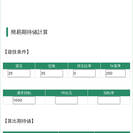
簡易期待値計算
【遊技条件】
貸玉
交換
持玉比率
1k基準
通常回転
1R出玉
回転率
【算出期待値】