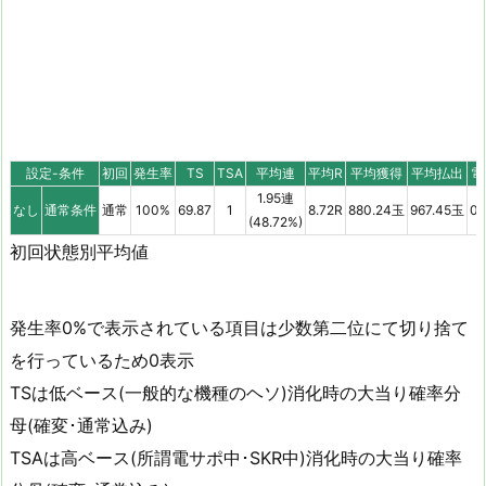
設定-条件
初回
発生率
TS
TSA
平均連
平均R
平均獲得
平均払出
電
1.95連
なし
通常条件
通常
100%
69.87
1
8.72R
880.24玉
967.45玉
0.
(48.72%)
初回状態別平均値
発生率0%で表示されている項目は少数第二位にて切り捨て
を行っているため0表示
TSは低ベース(一般的な機種のヘソ)消化時の大当り確率分
母(確変･通常込み)
TSAは高ベース(所謂電サポ中･SKR中)消化時の大当り確率