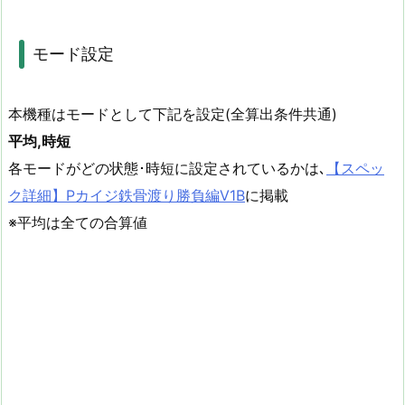
モード設定
本機種はモードとして下記を設定(全算出条件共通)
平均,時短
各モードがどの状態･時短に設定されているかは､
【スペッ
ク詳細】Pカイジ鉄骨渡り勝負編V1B
に掲載
※平均は全ての合算値