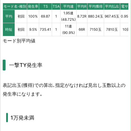
モード名-種別
発生率
TS
TSA
平均連
平均R
平均獲得
平均払出
電サ
1.95連
平均
初回
100%
69.87
1
8.72R
880.24玉
967.45玉
0.95
(48.72%)
11連
時短
初回
9.5%
735.41
1
66R
7150玉
7810玉
10回
(90.9%)
モード別平均値
一撃TY発生率
表記出玉(獲得)での算出､指定がなければ見出し玉数以上の
発生率になります｡
1万発未満