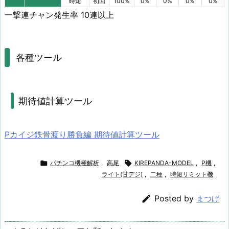
時短
初回
100%
0%
0%
0%
0%
一撃連チャン発生率 10連以上
各種ツール
期待値計算ツール
Pカイジ鉄骨渡り勝負編 期待値計算ツール

パチンコ機種解析
,
高尾

KIREPANDA-MODEL
,
P機
,
ライト(甘デジ)
,
二種
,
時短リミット機

Posted by
まつげ