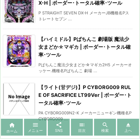
X-H | ボーダー･トータル確率･ツール
P STRAIGHT SEVEN DX-H メーカーJB機種名Pス
トレートセブン ...
【ハイミドル】Pぱちんこ 劇場版 魔法少
女まどか☆マギカ | ボーダー･トータル確
率･ツール
Pぱちんこ魔法少女まどか☆マギカ2H5 メーカーオ
ッケー.機種名Pぱちんこ 劇場 ...
【ライト(甘デジ)】P CYBORG009 RUL
E OF SACRIFICE LT99Ver | ボーダー･ト
ータル確率･ツール
PA CYBORG009N2-K メーカーニューギン機種名P
CYBORG009 ...






メニュー
SNS
目次
検索
上へ
ホーム