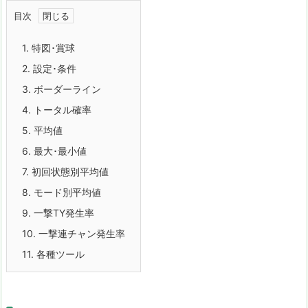
目次
1.
特図･賞球
2.
設定･条件
3.
ボーダーライン
4.
トータル確率
5.
平均値
6.
最大･最小値
7.
初回状態別平均値
8.
モード別平均値
9.
一撃TY発生率
10.
一撃連チャン発生率
11.
各種ツール