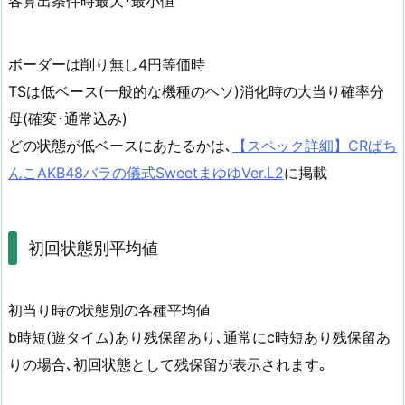
各算出条件時最大･最小値
ボーダーは削り無し4円等価時
TSは低ベース(一般的な機種のヘソ)消化時の大当り確率分
母(確変･通常込み)
どの状態が低ベースにあたるかは､
【スペック詳細】CRぱち
んこAKB48バラの儀式SweetまゆゆVer.L2
に掲載
初回状態別平均値
初当り時の状態別の各種平均値
b時短(遊タイム)あり残保留あり､通常にc時短あり残保留あ
りの場合､初回状態として残保留が表示されます｡