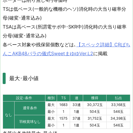
ボーダーは削り無し4円等価時
TSは低ベース(一般的な機種のヘソ)消化時の大当り確率分
母(確変･通常込み)
TSAは高ベース(所謂電サポ中･SKR中)消化時の大当り確率
分母(確変･通常込み)
各ベース対象や残保留個数などは､
【スペック詳細】CRぱち
んこAKB48バラの儀式SweetまゆゆVer.L2
に掲載
最大･最小値
設定-条件
種別
TS
連
獲得
払出
最大
1683
33連
30,372玉
33,168玉
通常条件
最小
1
1連
504玉
546玉
なし
最大
1575
37連
31,752玉
34,398玉
羽根賞球なし
最小
1
1連
504玉
546玉