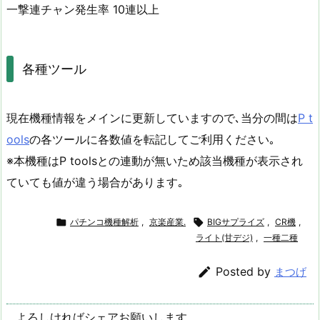
一撃連チャン発生率 10連以上
各種ツール
現在機種情報をメインに更新していますので､当分の間は
P t
ools
の各ツールに各数値を転記してご利用ください｡
※本機種はP toolsとの連動が無いため該当機種が表示され
ていても値が違う場合があります｡

パチンコ機種解析
,
京楽産業.

BIGサプライズ
,
CR機
,
ライト(甘デジ)
,
一種二種

Posted by
まつげ
よろしければシェアお願いします