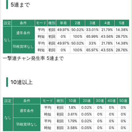
5連まで
設定
条件
モード
種別
単発
2連
3連
4連
5連
平均
初回
49.97%
50.02%
33.01%
21.79%
14.38%
通常条件
時短
初回
0%
100%
65.99%
43.56%
28.75%
なし
平均
初回
49.97%
50.02%
33%
21.78%
14.38%
羽根賞球なし
時短
初回
0%
100%
65.97%
43.55%
28.76%
一撃連チャン発生率 5連まで
10連以上
設定
条件
モード
種別
10連
20連
30連
40連
50連
平均
初回
1.8%
0.02%
0%
0%
0%
通常条件
時短
初回
3.61%
0.05%
0%
0%
0%
なし
平均
初回
1.79%
0.02%
0%
0%
0%
羽根賞球なし
時短
初回
3.58%
0.05%
0%
0%
0%