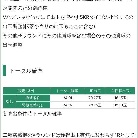
速開閉のため別調整)
Vハズレ→小当りにて出玉を増やすSKRタイプの小当りでの
出玉調整(転落小当りの出玉もここに含む)
その他→ラウンドにその他賞球を含む場合のその他賞球の
出玉調整
トータル確率
設定-条件
トータル確率
1R出玉
単回転出玉
通常条件
1/4.91
79.27玉
16.15玉
なし
羽根賞球なし
1/4.92
78.16玉
15.91玉
各算出条件時トータル確率
二種搭載機のVラウンドは獲得出玉有無に関わらず1Rとして