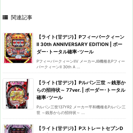

関連記事
【ライト(甘デジ)】Pフィーバークィーン
Ⅱ 30th ANNIVERSARY EDITION | ボー
ダー･トータル確率･ツール
PフィーバークィーンⅡV メーカーJB機種名Pフィー
バークィーンⅡ 30th A ...
【ライト(甘デジ)】Pルパン三世 ～銭形か
らの招待状～ 77ver. | ボーダー･トータル
確率･ツール
Pルパン三世137YR2 メーカー平和機種名Pルパン三
世 ～銭形からの招待状～ ...
【ライト(甘デジ)】PストレートセブンD