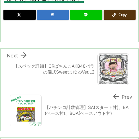
B!
Copy

Next
【スペック詳細】CRぱちんこAKB48バラ
の儀式SweetまゆゆVer.L2

Prev
【パチンコ計数管理】SA(スタート甘)、BA
(ベース甘)、BOA(ベースアウト甘)