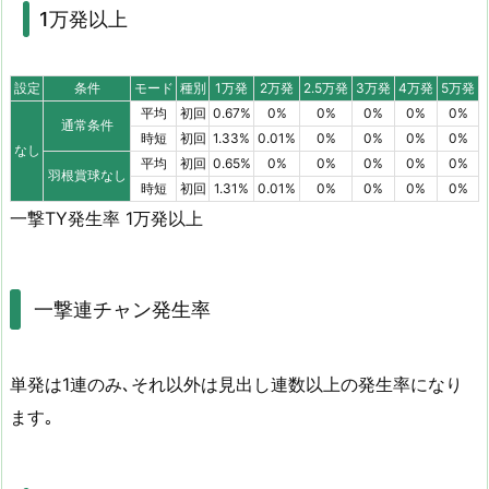
1万発以上
設定
条件
モード
種別
1万発
2万発
2.5万発
3万発
4万発
5万発
平均
初回
0.67%
0%
0%
0%
0%
0%
通常条件
時短
初回
1.33%
0.01%
0%
0%
0%
0%
なし
平均
初回
0.65%
0%
0%
0%
0%
0%
羽根賞球なし
時短
初回
1.31%
0.01%
0%
0%
0%
0%
一撃TY発生率 1万発以上
一撃連チャン発生率
単発は1連のみ､それ以外は見出し連数以上の発生率になり
ます｡