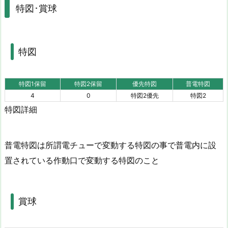
特図･賞球
特図
特図1保留
特図2保留
優先特図
普電特図
4
0
特図2優先
特図2
特図詳細
普電特図は所謂電チューで変動する特図の事で普電内に設
置されている作動口で変動する特図のこと
賞球