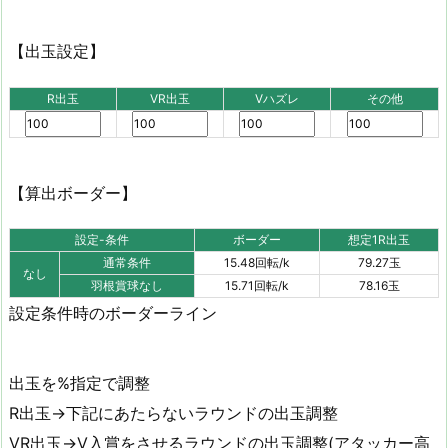
【出玉設定】
R出玉
VR出玉
Vハズレ
その他
【算出ボーダー】
設定-条件
ボーダー
想定1R出玉
通常条件
15.48
回転/k
79.27
玉
なし
羽根賞球なし
15.71
回転/k
78.16
玉
設定条件時のボーダーライン
出玉を%指定で調整
R出玉→下記にあたらないラウンドの出玉調整
VR出玉→V入賞をさせるラウンドの出玉調整(アタッカー高