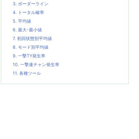
3.
ボーダーライン
4.
トータル確率
5.
平均値
6.
最大･最小値
7.
初回状態別平均値
8.
モード別平均値
9.
一撃TY発生率
10.
一撃連チャン発生率
11.
各種ツール