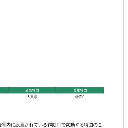
優先特図
普電特図
入賞順
特図0
普電内に設置されている作動口で変動する特図のこ