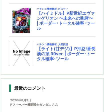
最近のコメント
2026年8月3日
Pフィーバー機動戦士ガンダ...
さん