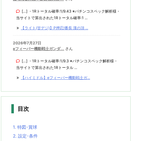
[…] ・1Rトータル確率:1/9.43 ※パチンコスペック解析様・
当サイトで算出された1Rトータル確率:1 ...
【ライト(甘デジ)】P押忍!番長 漢の頂 ...
2026年7月27日
eフィーバー機動戦士ガンダ...
さん
[…] ・1Rトータル確率:1/9.3 ※パチンコスペック解析様・
当サイトで算出された1Rトータル ...
【ハイミドル】eフィーバー機動戦士ガ...
目次
1.
特図･賞球
2.
設定･条件