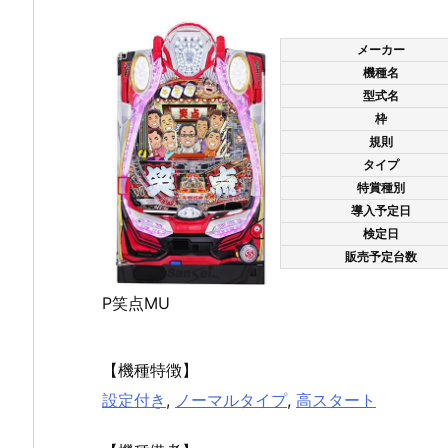
メーカー
機種名
型式名
枠
規則
タイプ
特賞種別
導入予定日
検定日
販売予定台数
P笑点MU
【機種特徴】
設定付き
,
ノーマルタイプ
,
高スタート