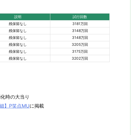
説明
試行回数
残保留なし
3181万回
残保留なし
3148万回
残保留なし
3148万回
残保留なし
3205万回
残保留なし
3175万回
残保留なし
3202万回
消化時の大当り
細】P笑点MU
に掲載