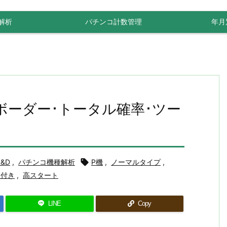
解析
パチンコ計数管理
年月
 ボーダー･トータル確率･ツー
&D
,
パチンコ機種解析

P機
,
ノーマルタイプ
,
定付き
,
高スタート
LINE
Copy