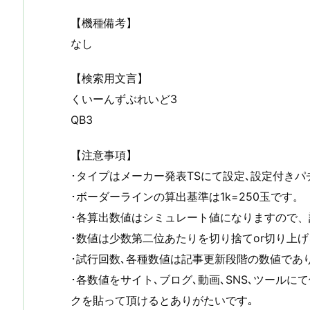
【機種備考】
なし
【検索用文言】
くいーんずぶれいど3
QB3
【注意事項】
･タイプはメーカー発表TSにて設定､設定付きパ
･ボーダーラインの算出基準は1k=250玉です。
･各算出数値はシミュレート値になりますので
･数値は少数第二位あたりを切り捨てor切り上
･試行回数､各種数値は記事更新段階の数値であ
･各数値をサイト､ブログ､動画､SNS､ツール
クを貼って頂けるとありがたいです｡