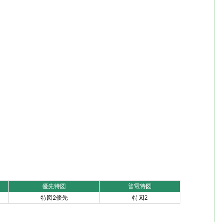
優先特図
普電特図
特図2優先
特図2