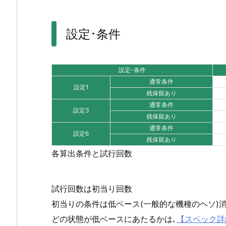
設定･条件
設定-条件
通常条件
設定1
残保留あり
通常条件
設定3
残保留あり
通常条件
設定6
残保留あり
各算出条件と試行回数
試行回数は初当り回数
初当りの条件は低ベース(一般的な機種のヘソ)
どの状態が低ベースにあたるかは､
【スペック詳