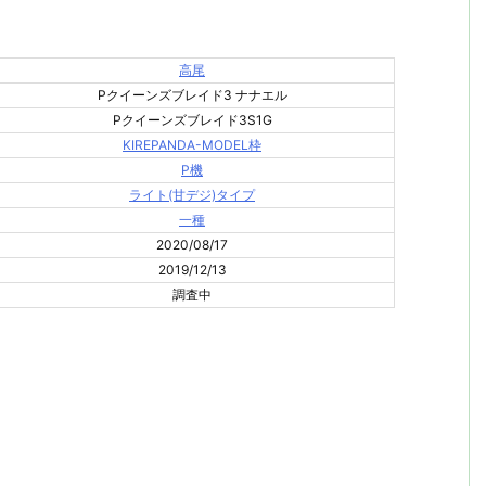
高尾
Pクイーンズブレイド3 ナナエル
Pクイーンズブレイド3S1G
KIREPANDA-MODEL枠
P機
ライト(甘デジ)タイプ
一種
2020/08/17
2019/12/13
調査中