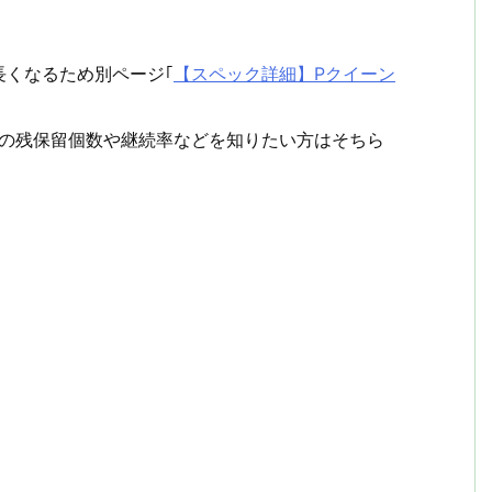
長くなるため別ページ｢
【スペック詳細】Pクイーン
毎の残保留個数や継続率などを知りたい方はそちら