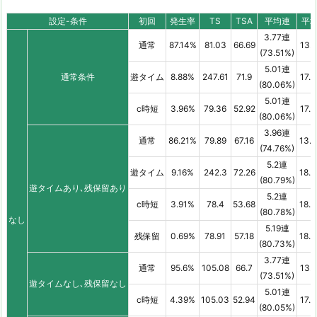
設定-条件
初回
発生率
TS
TSA
平均連
平均
3.77連
通常
87.14%
81.03
66.69
13.
(73.51%)
5.01連
通常条件
遊タイム
8.88%
247.61
71.9
17.
(80.06%)
5.01連
c時短
3.96%
79.36
52.92
17.
(80.06%)
3.96連
通常
86.21%
79.89
67.16
13.
(74.76%)
5.2連
遊タイム
9.16%
242.3
72.26
18.
(80.79%)
遊タイムあり､残保留あり
5.2連
c時短
3.91%
78.4
53.68
18.
(80.78%)
なし
5.19連
残保留
0.69%
78.91
57.18
18.
(80.73%)
3.77連
通常
95.6%
105.08
66.7
13.
(73.51%)
遊タイムなし､残保留なし
5.01連
c時短
4.39%
105.03
52.94
17.
(80.05%)