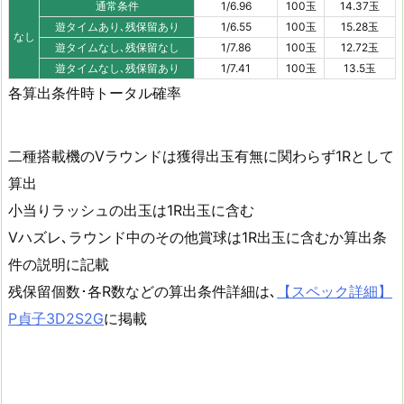
通常条件
1/6.96
100玉
14.37玉
遊タイムあり､残保留あり
1/6.55
100玉
15.28玉
なし
遊タイムなし､残保留なし
1/7.86
100玉
12.72玉
遊タイムなし､残保留あり
1/7.41
100玉
13.5玉
各算出条件時トータル確率
二種搭載機のVラウンドは獲得出玉有無に関わらず1Rとして
算出
小当りラッシュの出玉は1R出玉に含む
Vハズレ､ラウンド中のその他賞球は1R出玉に含むか算出条
件の説明に記載
残保留個数･各R数などの算出条件詳細は､
【スペック詳細】
P貞子3D2S2G
に掲載