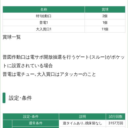
名称
賞球
特1始動口
2個
普電1
1個
大入賞口1
11個
賞球一覧
普図作動口は電サポ開放抽選を行うゲート(スルー)がポケッ
トに設置されている場合
普電は電チュー､大入賞口はアタッカーのこと
設定･条件
設定-条件
説明
試行回数
通常条件
遊タイムあり､残保留なし
3157万回