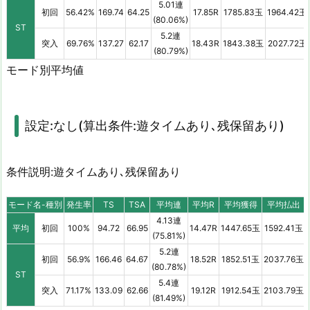
5.01連
初回
56.42%
169.74
64.25
17.85R
1785.83玉
1964.42玉
(80.06%)
ST
5.2連
突入
69.76%
137.27
62.17
18.43R
1843.38玉
2027.72玉
(80.79%)
モード別平均値
設定:なし(算出条件:遊タイムあり､残保留あり)
条件説明:遊タイムあり､残保留あり
モード名-種別
発生率
TS
TSA
平均連
平均R
平均獲得
平均払出
4.13連
平均
初回
100%
94.72
66.95
14.47R
1447.65玉
1592.41玉
(75.81%)
5.2連
初回
56.9%
166.46
64.67
18.52R
1852.51玉
2037.76玉
(80.78%)
ST
5.4連
突入
71.17%
133.09
62.66
19.12R
1912.54玉
2103.79玉
(81.49%)