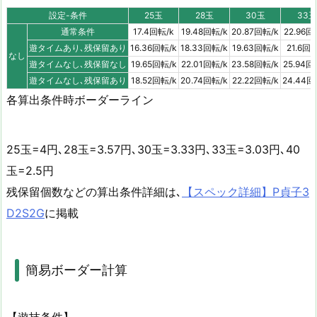
設定-条件
25玉
28玉
30玉
33玉
通常条件
17.4回転/k
19.48回転/k
20.87回転/k
22.96回
遊タイムあり､残保留あり
16.36回転/k
18.33回転/k
19.63回転/k
21.6回転
なし
遊タイムなし､残保留なし
19.65回転/k
22.01回転/k
23.58回転/k
25.94回
遊タイムなし､残保留あり
18.52回転/k
20.74回転/k
22.22回転/k
24.44回
各算出条件時ボーダーライン
25玉=4円､28玉=3.57円､30玉=3.33円､33玉=3.03円､40
玉=2.5円
残保留個数などの算出条件詳細は､
【スペック詳細】P貞子3
D2S2G
に掲載
簡易ボーダー計算
【遊技条件】