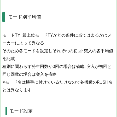
モード別平均値
モードTY･最上位モードTYがどの条件に当てはまるかはメ
ーカーによって異なる
そのため各モードを設定しそれぞれの初回･突入の各平均値
を記載
種別に関わらず発生回数が0回の場合は省略､突入が初回と
同じ回数の場合は突入を省略
※モード名は勝手に付けているだけなので各機種のRUSH名
とは異なります
モード設定