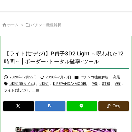

ホーム
>

パチンコ機種解析
【ライト(甘デジ)】P貞子3D2 Light ～呪われた12
時間～ | ボーダー･トータル確率･ツール

2020年12月22日

2026年7月23日

パチンコ機種解析
,
高尾

b時短(遊タイム)
,
c時短
,
KIREPANDA-MODEL
,
P機
,
ST機
,
V確
,
ライト(甘デジ)
,
一種
B!
Copy