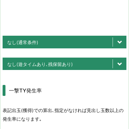
なし(通常条件)
残回数/回転率
当選率
12
13
14
15
16
17
18
残:275回
なし(遊タイムあり､残保留あり)
99.75%
-712
-558
-425
-310
-209
-121
-42
(ハズレ:0)
残:250回
残回数/回転率
当選率
12
13
14
15
16
17
18
99.68%
-659
-507
-378
-265
-167
-80
-3
(ハズレ:25)
残:275回
99.75%
-631
-478
-346
-232
-132
-43
+35
残:200回
(ハズレ:0)
一撃TY発生率
99.49%
-510
-368
-247
-142
-50
+32
+104
(ハズレ:75)
残:250回
99.68%
-580
-429
-301
-189
-91
-5
+72
残:175回
(ハズレ:25)
99.36%
-402
-268
-152
-52
+35
+112
+181
(ハズレ:100)
残:200回
表記出玉(獲得)での算出､指定がなければ見出し玉数以上の
99.52%
-430
-290
-169
-65
+26
+107
+178
残:150回
(ハズレ:75)
99.19%
-270
-144
-36
+57
+139
+211
+275
発生率になります｡
(ハズレ:125)
残:175回
99.38%
-325
-192
-77
+22
+109
+186
+254
残:125回
(ハズレ:100)