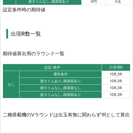
遊タイムなし､残保留あり
0
円
0
玉
設定条件時の期待値
出現R数一覧
期待値算出用のラウンド一覧
設定-条件
計算用R
通常条件
10R,3R
遊タイムあり､残保留あり
10R,3R
なし
遊タイムなし､残保留なし
10R,3R
遊タイムなし､残保留あり
10R,3R
二種搭載機のVラウンドは出玉有無に関わらず1Rとして算出