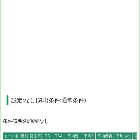
設定:なし(算出条件:通常条件)
条件説明:残保留なし
モード名-種別
発生率
TS
TSA
平均連
平均R
平均獲得
平均払出
電