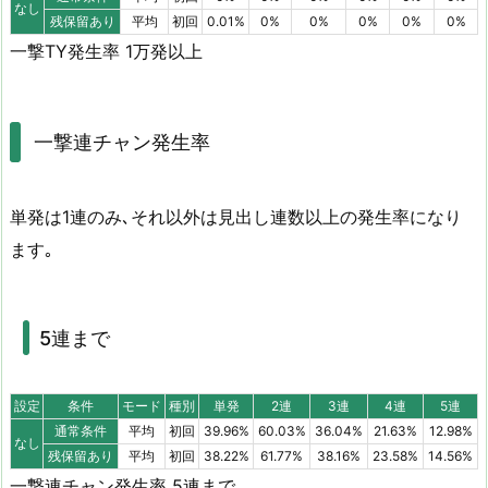
なし
残保留あり
平均
初回
0.01%
0%
0%
0%
0%
0%
一撃TY発生率 1万発以上
一撃連チャン発生率
単発は1連のみ､それ以外は見出し連数以上の発生率になり
ます｡
5連まで
設定
条件
モード
種別
単発
2連
3連
4連
5連
通常条件
平均
初回
39.96%
60.03%
36.04%
21.63%
12.98%
なし
残保留あり
平均
初回
38.22%
61.77%
38.16%
23.58%
14.56%
一撃連チャン発生率 5連まで