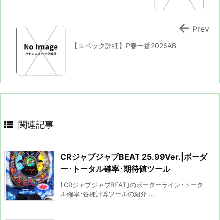

Prev
【スペック詳細】P春一番2026AB

関連記事
CRジャブジャブBEAT 25.99Ver.|ボーダ
ー･トータル確率･期待値ツール
｢CRジャブジャブBEAT｣のボーダーライン･トータ
ル確率･各種計算ツールの紹介 ...