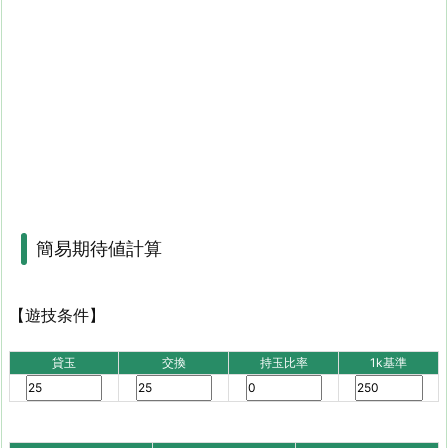
簡易期待値計算
【遊技条件】
貸玉
交換
持玉比率
1k基準