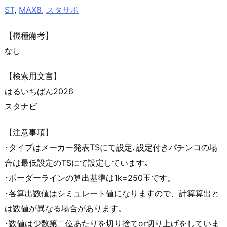
ST
,
MAX8
,
スタサポ
【機種備考】
なし
【検索用文言】
はるいちばん2026
スタナビ
【注意事項】
･タイプはメーカー発表TSにて設定､設定付きパチンコの場
合は最低設定のTSにて設定しています｡
･ボーダーラインの算出基準は1k=250玉です。
･各算出数値はシミュレート値になりますので、計算算出と
は数値が異なる場合があります。
･数値は少数第二位あたりを切り捨てor切り上げをしていま