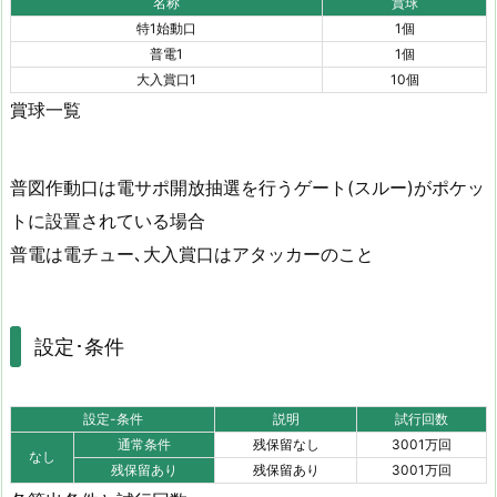
名称
賞球
特1始動口
1個
普電1
1個
大入賞口1
10個
賞球一覧
普図作動口は電サポ開放抽選を行うゲート(スルー)がポケッ
トに設置されている場合
普電は電チュー､大入賞口はアタッカーのこと
設定･条件
設定-条件
説明
試行回数
通常条件
残保留なし
3001万回
なし
残保留あり
残保留あり
3001万回