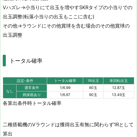
Vハズレ→小当りにて出玉を増やすSKRタイプの小当りでの
出玉調整(転落小当りの出玉もここに含む)
その他→ラウンドにその他賞球を含む場合のその他賞球の
出玉調整
トータル確率
設定-条件
トータル確率
1R出玉
単回転出玉
通常条件
1/6.99
90玉
12.87玉
なし
残保留あり
1/6.67
90玉
13.49玉
各算出条件時トータル確率
二種搭載機のVラウンドは獲得出玉有無に関わらず1Rとして
算出