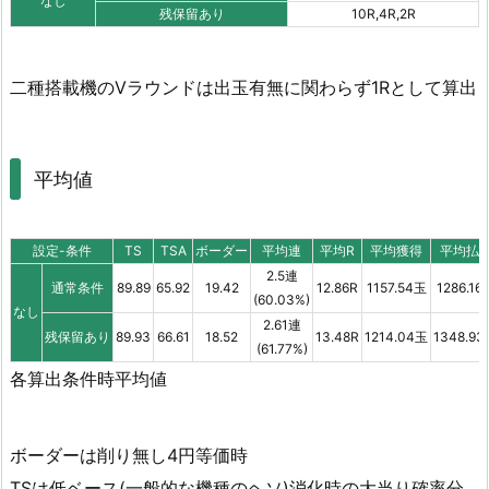
なし
残保留あり
10R,4R,2R
二種搭載機のVラウンドは出玉有無に関わらず1Rとして算出
平均値
設定-条件
TS
TSA
ボーダー
平均連
平均R
平均獲得
平均払
2.5連
通常条件
89.89
65.92
19.42
12.86R
1157.54玉
1286.16
(60.03%)
なし
2.61連
残保留あり
89.93
66.61
18.52
13.48R
1214.04玉
1348.9
(61.77%)
各算出条件時平均値
ボーダーは削り無し4円等価時
TSは低ベース(一般的な機種のヘソ)消化時の大当り確率分