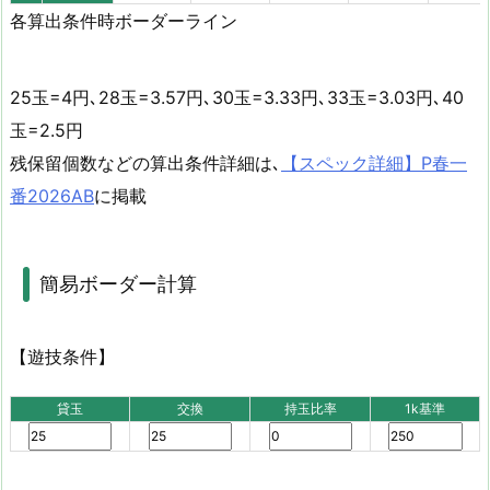
各算出条件時ボーダーライン
25玉=4円､28玉=3.57円､30玉=3.33円､33玉=3.03円､40
玉=2.5円
残保留個数などの算出条件詳細は､
【スペック詳細】P春一
番2026AB
に掲載
簡易ボーダー計算
【遊技条件】
貸玉
交換
持玉比率
1k基準