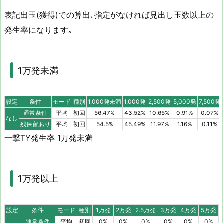
表記出玉(獲得)での算出､指定がなければ見出し玉数以上の
発生率になります｡
1万発未満
設定
条件
モード
種別
1,000発未満
1,000発
2,500発
5,000発
7,500発
通常条件
平均
初回
56.47%
43.52%
10.65%
0.91%
0.07%
なし
残保留あり
平均
初回
54.5%
45.49%
11.97%
1.16%
0.11%
一撃TY発生率 1万発未満
1万発以上
設定
条件
モード
種別
1万発
2万発
2.5万発
3万発
4万発
5万発
通常条件
平均
初回
0%
0%
0%
0%
0%
0%