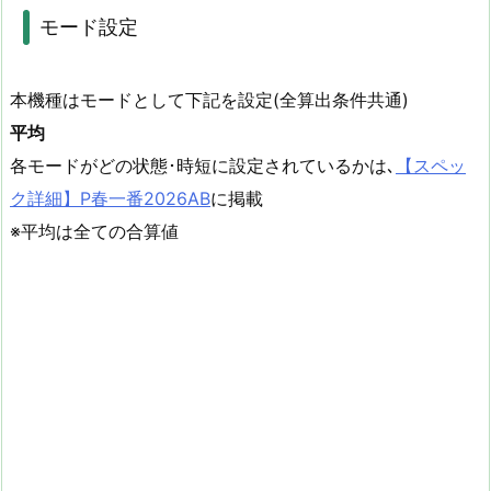
モード設定
本機種はモードとして下記を設定(全算出条件共通)
平均
各モードがどの状態･時短に設定されているかは､
【スペッ
ク詳細】P春一番2026AB
に掲載
※平均は全ての合算値