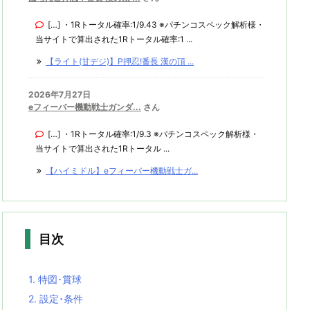
[…] ・1Rトータル確率:1/9.43 ※パチンコスペック解析様・
当サイトで算出された1Rトータル確率:1 ...
【ライト(甘デジ)】P押忍!番長 漢の頂 ...
2026年7月27日
eフィーバー機動戦士ガンダ...
さん
[…] ・1Rトータル確率:1/9.3 ※パチンコスペック解析様・
当サイトで算出された1Rトータル ...
【ハイミドル】eフィーバー機動戦士ガ...
目次
1.
特図･賞球
2.
設定･条件