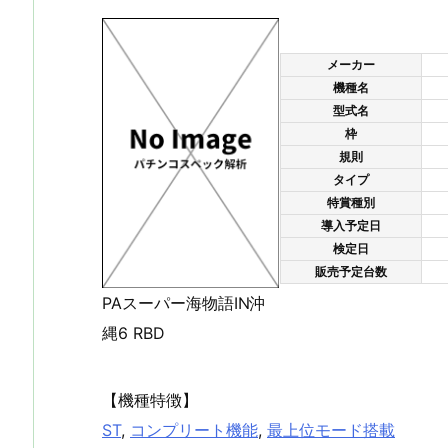
メーカー
機種名
型式名
枠
規則
タイプ
特賞種別
導入予定日
検定日
販売予定台数
PAスーパー海物語IN沖
縄6 RBD
【機種特徴】
ST
,
コンプリート機能
,
最上位モード搭載