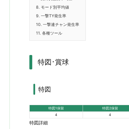
8.
モード別平均値
9.
一撃TY発生率
10.
一撃連チャン発生率
11.
各種ツール
特図･賞球
特図
特図1保留
特図2保留
4
4
特図詳細