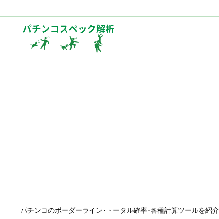
パチンコのボーダーライン･トータル確率･各種計算ツールを紹介