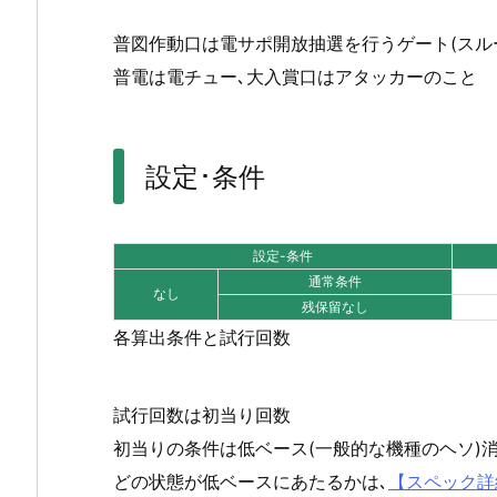
普図作動口は電サポ開放抽選を行うゲート(スル
普電は電チュー､大入賞口はアタッカーのこと
設定･条件
設定-条件
通常条件
なし
残保留なし
各算出条件と試行回数
試行回数は初当り回数
初当りの条件は低ベース(一般的な機種のヘソ)
どの状態が低ベースにあたるかは､
【スペック詳細