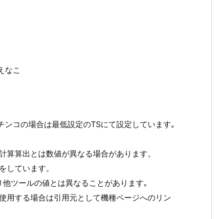
えなこ
チンコの場合は最低設定のTSにて設定しています｡
、計算算出とは数値が異なる場合があります。
げをしています。
り他ツールの値とは異なることがあります｡
にて使用する場合は引用元として機種ページへのリン