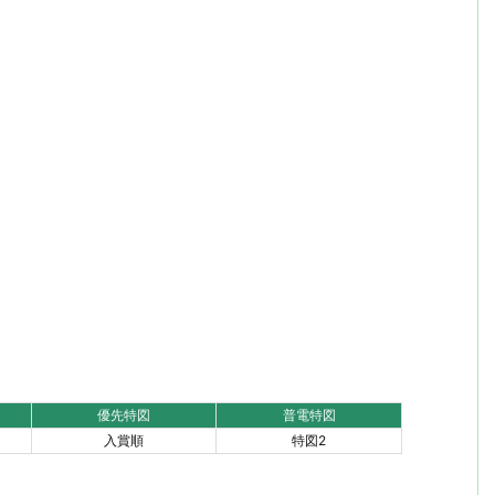
優先特図
普電特図
入賞順
特図2