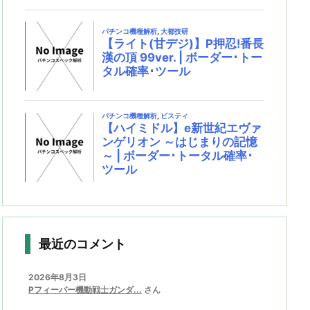
最近のコメント
2026年8月3日
Pフィーバー機動戦士ガンダ...
さん