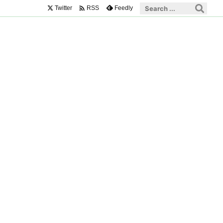

Twitter
Feedly
RSS