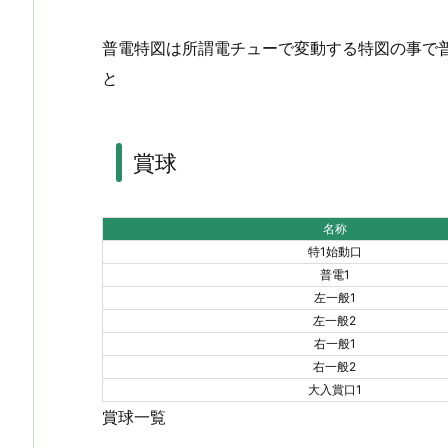
普電特図は所謂電チューで変動する特図の事で
と
賞球
名称
特1始動口
普電1
左一般1
左一般2
右一般1
右一般2
大入賞口1
賞球一覧