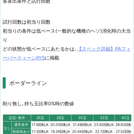
各算出条件と試行回数
試行回数は初当り回数
初当りの条件は低ベース(一般的な機種のヘソ)消化時の大当
り
どの状態が低ベースにあたるかは､
【スペック詳細】PAフィ
ーバークィーンⅡYS
に掲載
ボーダーライン
削り無し､持ち玉比率0%時の数値
設定-条件
25玉
28玉
30玉
33玉
40玉
通常条件
17.9回転/k
20.05回転/k
21.48回転/k
23.62回転/k
28.63回転/
なし
残保留あり
17.2回転/k
19.26回転/k
20.64回転/k
22.7回転/k
27.52回転/