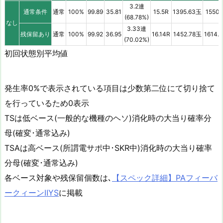
3.2連
通常条件
通常
100%
99.89
35.81
15.5R
1395.63玉
1550
(68.78%)
なし
3.33連
残保留あり
通常
100%
99.92
36.95
16.14R
1452.78玉
1614.
(70.02%)
初回状態別平均値
発生率0%で表示されている項目は少数第二位にて切り捨て
を行っているため0表示
TSは低ベース(一般的な機種のヘソ)消化時の大当り確率分
母(確変･通常込み)
TSAは高ベース(所謂電サポ中･SKR中)消化時の大当り確率
分母(確変･通常込み)
各ベース対象や残保留個数は､
【スペック詳細】PAフィーバ
ークィーンⅡYS
に掲載