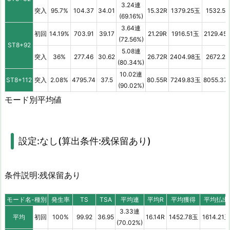
3.24連
突入
95.7%
104.37
34.01
15.32R
1379.25玉
1532.5
(69.16%)
3.64連
初回
14.19%
703.91
39.17
21.29R
1916.51玉
2129.45
(72.56%)
ST8+92
5.08連
突入
36%
277.46
30.62
26.72R
2404.98玉
2672.2
(80.34%)
10.02連
ST8+112
突入
2.08%
4795.74
37.5
80.55R
7249.83玉
8055.37
(90.02%)
モード別平均値
設定:なし(算出条件:残保留あり)
条件説明:残保留あり
モード名-種別
発生率
TS
TSA
平均連
平均R
平均獲得
平均払出
3.33連
平均
初回
100%
99.92
36.95
16.14R
1452.78玉
1614.21
(70.02%)