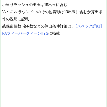
小当りラッシュの出玉は1R出玉に含む
Vハズレ､ラウンド中のその他賞球は1R出玉に含むか算出条
件の説明に記載
残保留個数･各R数などの算出条件詳細は､
【スペック詳細】
PAフィーバークィーンⅡYS
に掲載