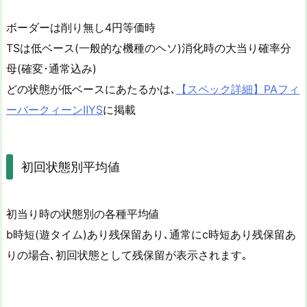
ボーダーは削り無し4円等価時
TSは低ベース(一般的な機種のヘソ)消化時の大当り確率分
母(確変･通常込み)
どの状態が低ベースにあたるかは､
【スペック詳細】PAフィ
ーバークィーンⅡYS
に掲載
初回状態別平均値
初当り時の状態別の各種平均値
b時短(遊タイム)あり残保留あり､通常にc時短あり残保留あ
りの場合､初回状態として残保留が表示されます｡