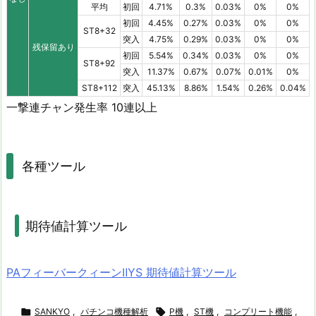
平均
初回
4.71%
0.3%
0.03%
0%
0%
初回
4.45%
0.27%
0.03%
0%
0%
ST8+32
突入
4.75%
0.29%
0.03%
0%
0%
残保留あり
初回
5.54%
0.34%
0.03%
0%
0%
ST8+92
突入
11.37%
0.67%
0.07%
0.01%
0%
ST8+112
突入
45.13%
8.86%
1.54%
0.26%
0.04%
一撃連チャン発生率 10連以上
各種ツール
期待値計算ツール
PAフィーバークィーンⅡYS 期待値計算ツール

SANKYO
,
パチンコ機種解析

P機
,
ST機
,
コンプリート機能
,