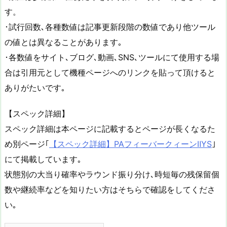
す。
･試行回数､各種数値は記事更新段階の数値であり他ツール
の値とは異なることがあります｡
･各数値をサイト､ブログ､動画､SNS､ツールにて使用する場
合は引用元として機種ページへのリンクを貼って頂けると
ありがたいです｡
【スペック詳細】
スペック詳細は本ページに記載するとページが長くなるた
め別ページ｢
【スペック詳細】PAフィーバークィーンⅡYS
｣
にて掲載しています｡
状態別の大当り確率やラウンド振り分け､時短毎の残保留個
数や継続率などを知りたい方はそちらで確認をしてくださ
い｡