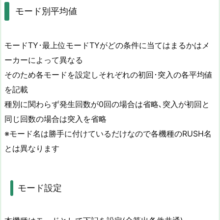
モード別平均値
モードTY･最上位モードTYがどの条件に当てはまるかはメ
ーカーによって異なる
そのため各モードを設定しそれぞれの初回･突入の各平均値
を記載
種別に関わらず発生回数が0回の場合は省略､突入が初回と
同じ回数の場合は突入を省略
※モード名は勝手に付けているだけなので各機種のRUSH名
とは異なります
モード設定