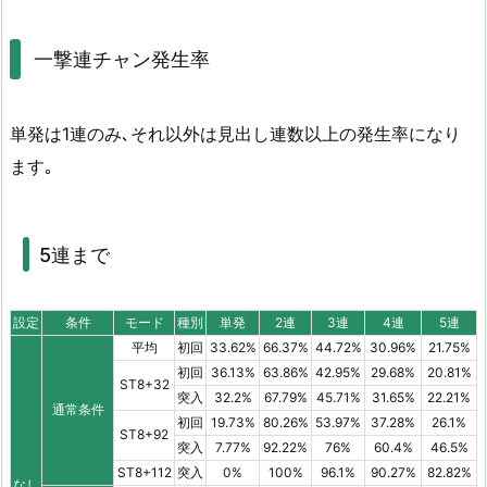
一撃連チャン発生率
単発は1連のみ､それ以外は見出し連数以上の発生率になり
ます｡
5連まで
設定
条件
モード
種別
単発
2連
3連
4連
5連
平均
初回
33.62%
66.37%
44.72%
30.96%
21.75%
初回
36.13%
63.86%
42.95%
29.68%
20.81%
ST8+32
突入
32.2%
67.79%
45.71%
31.65%
22.21%
通常条件
初回
19.73%
80.26%
53.97%
37.28%
26.1%
ST8+92
突入
7.77%
92.22%
76%
60.4%
46.5%
ST8+112
突入
0%
100%
96.1%
90.27%
82.82%
なし