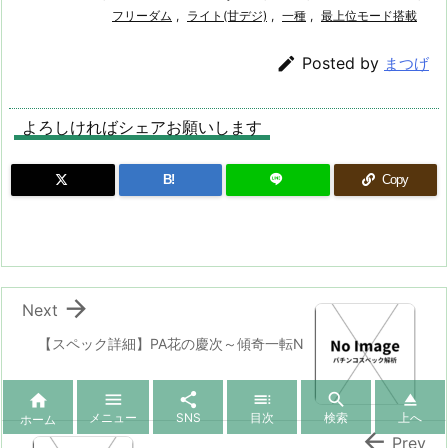
フリーダム
,
ライト(甘デジ)
,
一種
,
最上位モード搭載

Posted by
まつげ
よろしければシェアお願いします
B!
Copy

Next
【スペック詳細】PA花の慶次～傾奇一転N






メニュー
SNS
目次
検索
上へ
ホーム

Prev