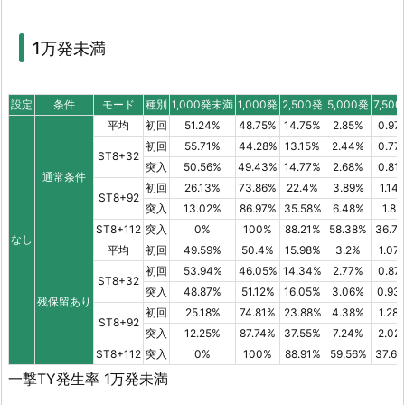
1万発未満
設定
条件
モード
種別
1,000発未満
1,000発
2,500発
5,000発
7,50
平均
初回
51.24%
48.75%
14.75%
2.85%
0.97
初回
55.71%
44.28%
13.15%
2.44%
0.77
ST8+32
突入
50.56%
49.43%
14.77%
2.68%
0.81
通常条件
初回
26.13%
73.86%
22.4%
3.89%
1.14
ST8+92
突入
13.02%
86.97%
35.58%
6.48%
1.8%
ST8+112
突入
0%
100%
88.21%
58.38%
36.7
なし
平均
初回
49.59%
50.4%
15.98%
3.2%
1.07
初回
53.94%
46.05%
14.34%
2.77%
0.87
ST8+32
突入
48.87%
51.12%
16.05%
3.06%
0.93
残保留あり
初回
25.18%
74.81%
23.88%
4.38%
1.28
ST8+92
突入
12.25%
87.74%
37.55%
7.24%
2.02
ST8+112
突入
0%
100%
88.91%
59.56%
37.6
一撃TY発生率 1万発未満