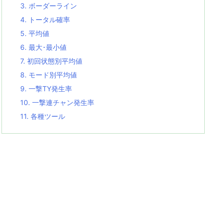
3.
ボーダーライン
4.
トータル確率
5.
平均値
6.
最大･最小値
7.
初回状態別平均値
8.
モード別平均値
9.
一撃TY発生率
10.
一撃連チャン発生率
11.
各種ツール