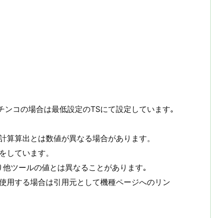
チンコの場合は最低設定のTSにて設定しています｡
、計算算出とは数値が異なる場合があります。
げをしています。
り他ツールの値とは異なることがあります｡
にて使用する場合は引用元として機種ページへのリン