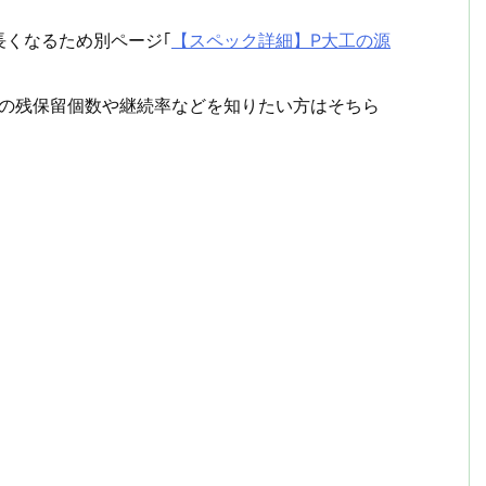
長くなるため別ページ｢
【スペック詳細】P大工の源
毎の残保留個数や継続率などを知りたい方はそちら