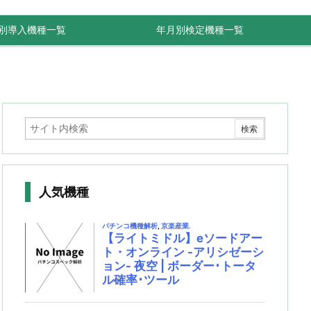
別導入機種一覧
年月別検定機種一覧
人気機種