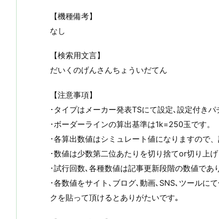
【機種備考】
なし
【検索用文言】
だいくのげんさんちょういだてん
【注意事項】
･タイプはメーカー発表TSにて設定､設定付きパ
･ボーダーラインの算出基準は1k=250玉です。
･各算出数値はシミュレート値になりますので
･数値は少数第二位あたりを切り捨てor切り上
･試行回数､各種数値は記事更新段階の数値であ
･各数値をサイト､ブログ､動画､SNS､ツール
クを貼って頂けるとありがたいです｡