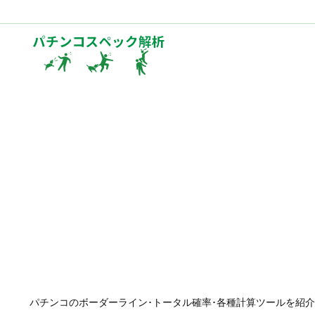
パチンコのボーダーライン･トータル確率･各種計算ツールを紹介