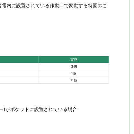
普電内に設置されている作動口で変動する特図のこ
賞球
3個
1個
11個
ー)がポケットに設置されている場合