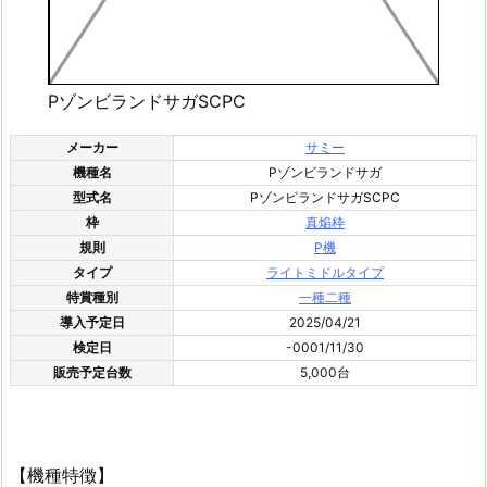
PゾンビランドサガSCPC
メーカー
サミー
機種名
Pゾンビランドサガ
型式名
PゾンビランドサガSCPC
枠
真焔枠
規則
P機
タイプ
ライトミドルタイプ
特賞種別
一種二種
導入予定日
2025/04/21
検定日
-0001/11/30
販売予定台数
5,000台
【機種特徴】