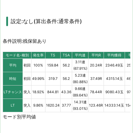
設定:なし(算出条件:通常条件)
条件説明:残保留あり
モード名-種別
発生率
TS
TSA
平均連
平均R
平均獲得
平
3.11連
平均
初回
100%
159.84
56.2
20.24R
2346.49玉
25
(67.91%)
5.23連
時短
初回
49.99%
319.7
56.2
37.49R
4315.14玉
46
(80.88%)
9.66連
LTチャンス
突入
18.92%
844.81
43.36
78.44R
9080.43玉
97
(89.64%)
14.31連
LT
突入
9.86%
1620.24
37.77
123.46R
14333.14玉
154
(93.01%)
モード別平均値