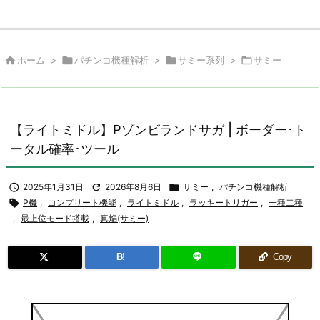

ホーム
>

パチンコ機種解析
>

サミー系列
>

サミー
【ライトミドル】Pゾンビランドサガ | ボーダー･ト
ータル確率･ツール

2025年1月31日

2026年8月6日

サミー
,
パチンコ機種解析

P機
,
コンプリート機能
,
ライトミドル
,
ラッキートリガー
,
一種二種
,
最上位モード搭載
,
真焔(サミー)
B!
Copy