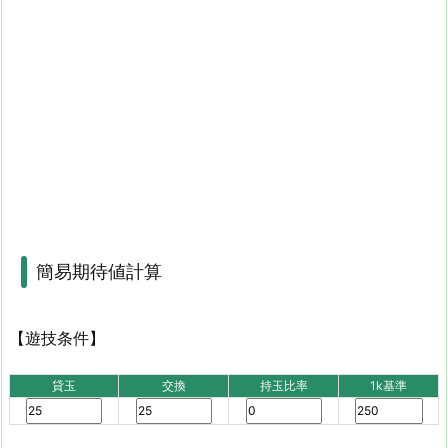
簡易期待値計算
【遊技条件】
貸玉
交換
持玉比率
1k基準