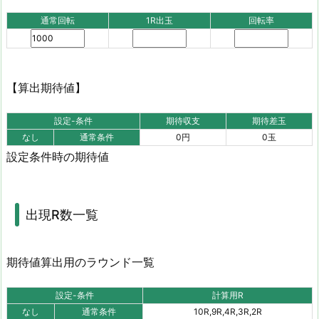
通常回転
1R出玉
回転率
【算出期待値】
設定-条件
期待収支
期待差玉
なし
通常条件
0
円
0
玉
設定条件時の期待値
出現R数一覧
期待値算出用のラウンド一覧
設定-条件
計算用R
なし
通常条件
10R,9R,4R,3R,2R