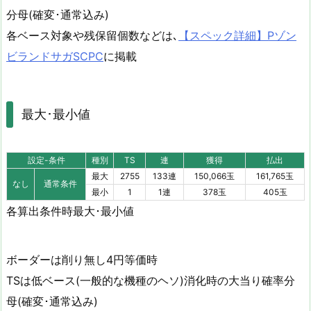
分母(確変･通常込み)
各ベース対象や残保留個数などは､
【スペック詳細】Pゾン
ビランドサガSCPC
に掲載
最大･最小値
設定-条件
種別
TS
連
獲得
払出
最大
2755
133連
150,066玉
161,765玉
なし
通常条件
最小
1
1連
378玉
405玉
各算出条件時最大･最小値
ボーダーは削り無し4円等価時
TSは低ベース(一般的な機種のヘソ)消化時の大当り確率分
母(確変･通常込み)