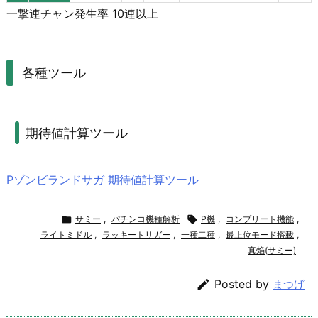
一撃連チャン発生率 10連以上
各種ツール
期待値計算ツール
Pゾンビランドサガ 期待値計算ツール

サミー
,
パチンコ機種解析

P機
,
コンプリート機能
,
ライトミドル
,
ラッキートリガー
,
一種二種
,
最上位モード搭載
,
真焔(サミー)

Posted by
まつげ