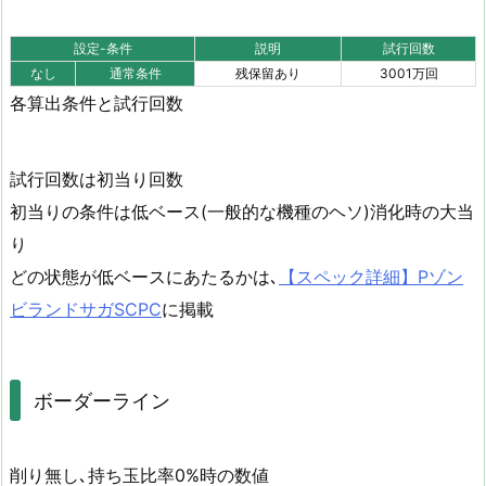
設定-条件
説明
試行回数
なし
通常条件
残保留あり
3001万回
各算出条件と試行回数
試行回数は初当り回数
初当りの条件は低ベース(一般的な機種のヘソ)消化時の大当
り
どの状態が低ベースにあたるかは､
【スペック詳細】Pゾン
ビランドサガSCPC
に掲載
ボーダーライン
削り無し､持ち玉比率0%時の数値