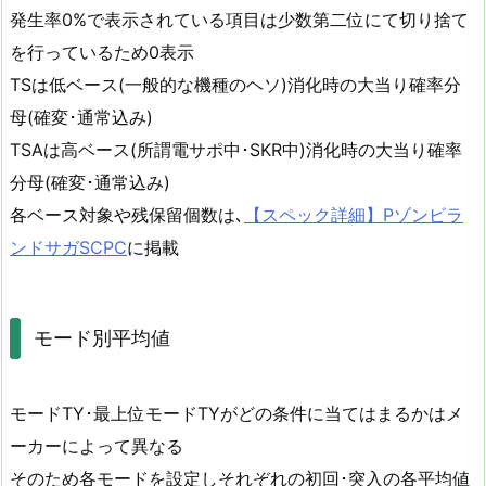
発生率0%で表示されている項目は少数第二位にて切り捨て
を行っているため0表示
TSは低ベース(一般的な機種のヘソ)消化時の大当り確率分
母(確変･通常込み)
TSAは高ベース(所謂電サポ中･SKR中)消化時の大当り確率
分母(確変･通常込み)
各ベース対象や残保留個数は､
【スペック詳細】Pゾンビラ
ンドサガSCPC
に掲載
モード別平均値
モードTY･最上位モードTYがどの条件に当てはまるかはメ
ーカーによって異なる
そのため各モードを設定しそれぞれの初回･突入の各平均値