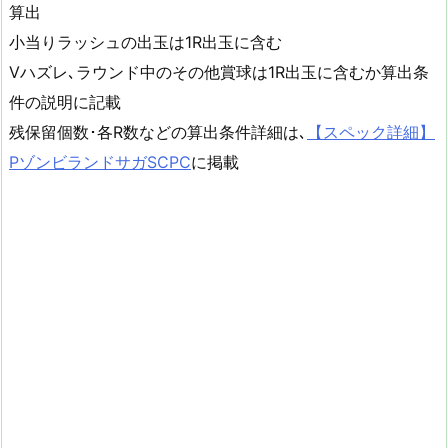
算出
小当りラッシュの出玉は1R出玉に含む
Vハズレ､ラウンド中のその他賞球は1R出玉に含むか算出条
件の説明に記載
残保留個数･各R数などの算出条件詳細は､
【スペック詳細】
PゾンビランドサガSCPC
に掲載