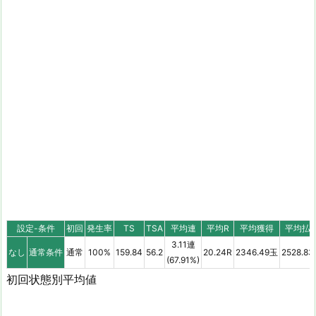
設定-条件
初回
発生率
TS
TSA
平均連
平均R
平均獲得
平均払
3.11連
なし
通常条件
通常
100%
159.84
56.2
20.24R
2346.49玉
2528.8
(67.91%)
初回状態別平均値