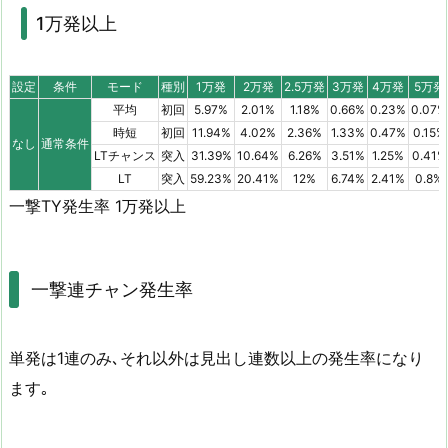
1万発以上
設定
条件
モード
種別
1万発
2万発
2.5万発
3万発
4万発
5万発
平均
初回
5.97%
2.01%
1.18%
0.66%
0.23%
0.07%
時短
初回
11.94%
4.02%
2.36%
1.33%
0.47%
0.15%
なし
通常条件
LTチャンス
突入
31.39%
10.64%
6.26%
3.51%
1.25%
0.41%
LT
突入
59.23%
20.41%
12%
6.74%
2.41%
0.8%
一撃TY発生率 1万発以上
一撃連チャン発生率
単発は1連のみ､それ以外は見出し連数以上の発生率になり
ます｡