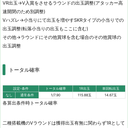
VR出玉→V入賞をさせるラウンドの出玉調整(アタッカー高
速開閉のため別調整)
Vハズレ→小当りにて出玉を増やすSKRタイプの小当りでの
出玉調整(転落小当りの出玉もここに含む)
その他→ラウンドにその他賞球を含む場合のその他賞球の
出玉調整
トータル確率
設定-条件
トータル確率
1R出玉
単回転出玉
なし
通常条件
1/7.90
115.88玉
14.67玉
各算出条件時トータル確率
二種搭載機のVラウンドは獲得出玉有無に関わらず1Rとして