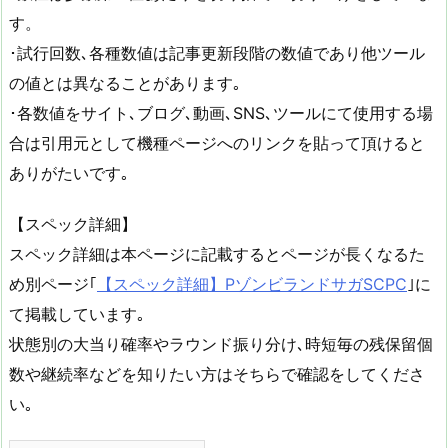
す。
･試行回数､各種数値は記事更新段階の数値であり他ツール
の値とは異なることがあります｡
･各数値をサイト､ブログ､動画､SNS､ツールにて使用する場
合は引用元として機種ページへのリンクを貼って頂けると
ありがたいです｡
【スペック詳細】
スペック詳細は本ページに記載するとページが長くなるた
め別ページ｢
【スペック詳細】PゾンビランドサガSCPC
｣に
て掲載しています｡
状態別の大当り確率やラウンド振り分け､時短毎の残保留個
数や継続率などを知りたい方はそちらで確認をしてくださ
い｡