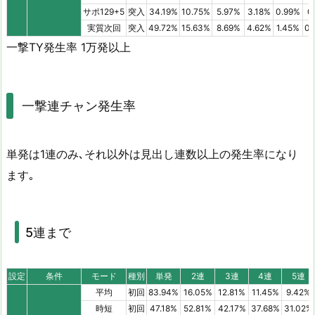
サポ129+5
突入
34.19%
10.75%
5.97%
3.18%
0.99%
0
実質次回
突入
49.72%
15.63%
8.69%
4.62%
1.45%
0.
一撃TY発生率 1万発以上
一撃連チャン発生率
単発は1連のみ､それ以外は見出し連数以上の発生率になり
ます｡
5連まで
設定
条件
モード
種別
単発
2連
3連
4連
5連
平均
初回
83.94%
16.05%
12.81%
11.45%
9.42%
時短
初回
47.18%
52.81%
42.17%
37.68%
31.02%