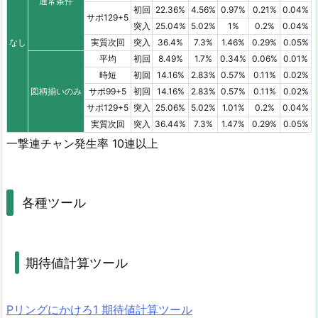
通常条件
初回
22.36%
4.56%
0.97%
0.21%
0.04%
サポ129+5
突入
25.04%
5.02%
1%
0.2%
0.04%
なし
実質次回
突入
36.4%
7.3%
1.46%
0.29%
0.05%
平均
初回
8.49%
1.7%
0.34%
0.06%
0.01%
時短
初回
14.16%
2.83%
0.57%
0.11%
0.02%
図柄揃いのみ
サポ99+5
初回
14.16%
2.83%
0.57%
0.11%
0.02%
サポ129+5
突入
25.06%
5.02%
1.01%
0.2%
0.04%
実質次回
突入
36.44%
7.3%
1.47%
0.29%
0.05%
一撃連チャン発生率 10連以上
各種ツール
期待値計算ツール
Pリングにかけろ1 期待値計算ツール