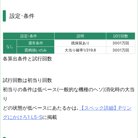
設定･条件
設定-条件
説明
試行回数
通常条件
残保留あり
3001万回
なし
図柄揃いのみ
大当り確率1/319.8
3001万回
各算出条件と試行回数
試行回数は初当り回数
初当りの条件は低ベース(一般的な機種のヘソ)消化時の大当
り
どの状態が低ベースにあたるかは､
【スペック詳細】Pリン
グにかけろ1 L5-S
に掲載