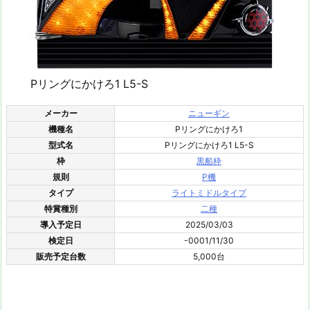
Pリングにかけろ1 L5-S
メーカー
ニューギン
機種名
Pリングにかけろ1
型式名
Pリングにかけろ1 L5-S
枠
黒船枠
規則
P機
タイプ
ライトミドルタイプ
特賞種別
二種
導入予定日
2025/03/03
検定日
-0001/11/30
販売予定台数
5,000台