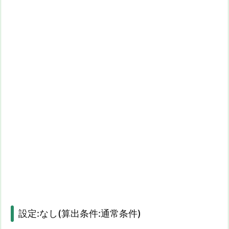
設定:なし(算出条件:通常条件)