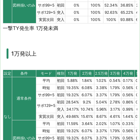
図柄揃いのみ
サポ99+5
初回
0%
100%
52.34%
36.85%
2
サポ129+5
突入
0%
100%
92.63%
65.22%
4
実質次回
突入
0%
100%
100%
93.88%
6
一撃TY発生率 1万発未満
1万発以上
設定
条件
モード
種別
1万発
2万発
2.5万発
3万発
4万発
5
平均
初回
5.88%
1.84%
1.02%
0.54%
0.17%
0.
時短
初回
19.35%
6.08%
3.38%
1.79%
0.56%
0
サポ99+5
初回
19.32%
6.07%
3.37%
1.79%
0.56%
0
通常条件
初回
28.54%
9.2%
5.04%
2.78%
0.86%
0.
サポ129+5
突入
34.17%
10.74%
5.96%
3.17%
0.99%
0
なし
実質次回
突入
49.66%
15.61%
8.67%
4.61%
1.44%
0.
平均
初回
11.59%
3.64%
2.02%
1.07%
0.33%
0
時短
初回
19.32%
6.07%
3.37%
1.79%
0.56%
0
図柄揃いのみ
サポ99+5
初回
19.32%
6.07%
3.37%
1.79%
0.56%
0