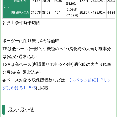
通常条件
161.45
88.91
16.36
17.62R
2467.28玉
2643.
(51.19%)
なし
3.06連
図柄揃いのみ
319.76
88.98
19.1
29.89R
4185.92玉
4484.
(67.39%)
各算出条件時平均値
ボーダーは削り無し4円等価時
TSは低ベース(一般的な機種のヘソ)消化時の大当り確率分
母(確変･通常込み)
TSAは高ベース(所謂電サポ中･SKR中)消化時の大当り確率
分母(確変･通常込み)
各ベース対象や残保留個数などは､
【スペック詳細】Pリン
グにかけろ1 L5-S
に掲載
最大･最小値