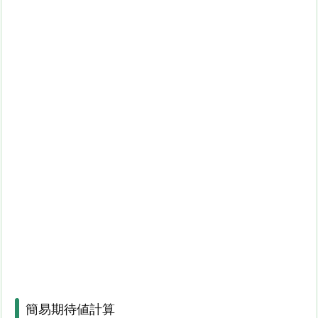
簡易期待値計算