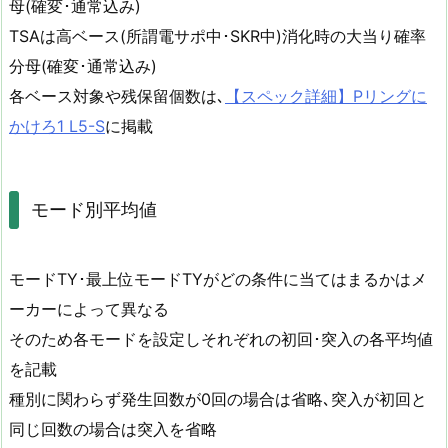
母(確変･通常込み)
TSAは高ベース(所謂電サポ中･SKR中)消化時の大当り確率
分母(確変･通常込み)
各ベース対象や残保留個数は､
【スペック詳細】Pリングに
かけろ1 L5-S
に掲載
モード別平均値
モードTY･最上位モードTYがどの条件に当てはまるかはメ
ーカーによって異なる
そのため各モードを設定しそれぞれの初回･突入の各平均値
を記載
種別に関わらず発生回数が0回の場合は省略､突入が初回と
同じ回数の場合は突入を省略