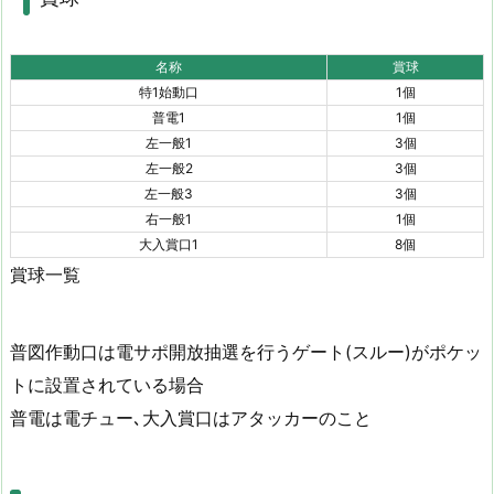
名称
賞球
特1始動口
1個
普電1
1個
左一般1
3個
左一般2
3個
左一般3
3個
右一般1
1個
大入賞口1
8個
賞球一覧
普図作動口は電サポ開放抽選を行うゲート(スルー)がポケッ
トに設置されている場合
普電は電チュー､大入賞口はアタッカーのこと