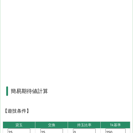
簡易期待値計算
【遊技条件】
貸玉
交換
持玉比率
1k基準