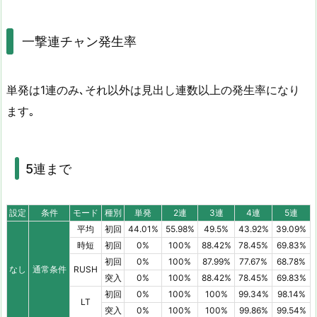
一撃連チャン発生率
単発は1連のみ､それ以外は見出し連数以上の発生率になり
ます｡
5連まで
設定
条件
モード
種別
単発
2連
3連
4連
5連
平均
初回
44.01%
55.98%
49.5%
43.92%
39.09%
時短
初回
0%
100%
88.42%
78.45%
69.83%
初回
0%
100%
87.99%
77.67%
68.78%
なし
通常条件
RUSH
突入
0%
100%
88.42%
78.45%
69.83%
初回
0%
100%
100%
99.34%
98.14%
LT
突入
0%
100%
100%
99.86%
99.54%