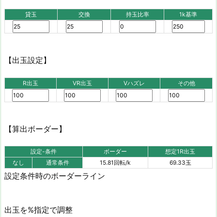
貸玉
交換
持玉比率
1k基準
【出玉設定】
R出玉
VR出玉
Vハズレ
その他
【算出ボーダー】
設定-条件
ボーダー
想定1R出玉
なし
通常条件
15.81
回転/k
69.33
玉
設定条件時のボーダーライン
出玉を%指定で調整