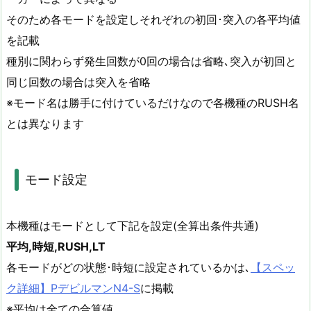
そのため各モードを設定しそれぞれの初回･突入の各平均値
を記載
種別に関わらず発生回数が0回の場合は省略､突入が初回と
同じ回数の場合は突入を省略
※モード名は勝手に付けているだけなので各機種のRUSH名
とは異なります
モード設定
本機種はモードとして下記を設定(全算出条件共通)
平均,時短,RUSH,LT
各モードがどの状態･時短に設定されているかは､
【スペッ
ク詳細】PデビルマンN4-S
に掲載
※平均は全ての合算値