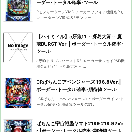
ーダー･トータル確率･ツール
PモンキーターンVMD メーカーソフィア機種名Pモ
ンキーターンV型式名Pモンキー ...
【ハイミドル】e牙狼11 ～冴島大河～ 魔
戒BURST Ver. | ボーダー･トータル確率･
ツール
e牙狼トリプルバーストRF メーカーサンセイR&D機
種名e牙狼11 ～冴島大河～ ...
CRぱちんこアベンジャーズ 196.8Ver.|
ボーダー･トータル確率･期待値ツール
｢CRぱちんこアベンジャーズ｣のボーダーライン･ト
ータル確率･各種計算ツールの紹 ...
ぱちんこ宇宙戦艦ヤマト2199 219.92Ve
r.|ボーダー･トータル確率･期待値ツール