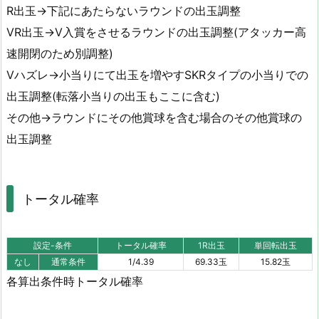
R出玉→下記にあたらないラウンドの出玉調整
VR出玉→V入賞をさせるラウンドの出玉調整(アタッカー高
速開閉のため別調整)
Vハズレ→小当りにて出玉を増やすSKRタイプの小当りでの
出玉調整(転落小当りの出玉もここに含む)
その他→ラウンドにその他賞球を含む場合のその他賞球の
出玉調整
トータル確率
設定-条件
トータル確率
1R出玉
単回転出玉
なし
通常条件
1/4.39
69.33玉
15.82玉
各算出条件時トータル確率