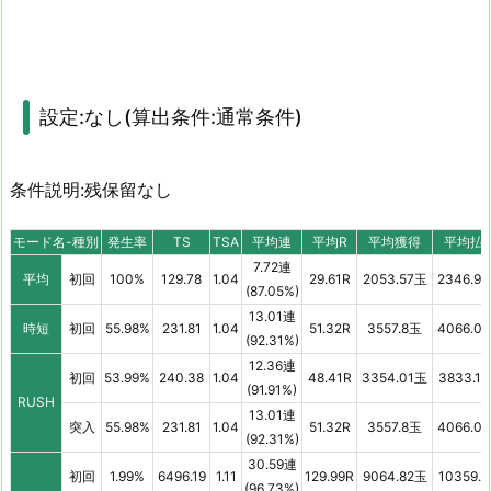
設定:なし(算出条件:通常条件)
条件説明:残保留なし
モード名-種別
発生率
TS
TSA
平均連
平均R
平均獲得
平均払
7.72連
平均
初回
100%
129.78
1.04
29.61R
2053.57玉
2346.9
(87.05%)
13.01連
時短
初回
55.98%
231.81
1.04
51.32R
3557.8玉
4066.0
(92.31%)
12.36連
初回
53.99%
240.38
1.04
48.41R
3354.01玉
3833.1
(91.91%)
RUSH
13.01連
突入
55.98%
231.81
1.04
51.32R
3557.8玉
4066.0
(92.31%)
30.59連
初回
1.99%
6496.19
1.11
129.99R
9064.82玉
10359.
(96.73%)