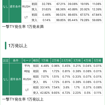
初回
32.78%
67.21%
39.08%
19.19%
11.08%
なし
通常条件
RUSH
突入
31.63%
68.36%
40.89%
20.92%
12.39%
初回
0.46%
99.53%
89.65%
67.57%
47.84%
LT
突入
0.14%
99.85%
95.44%
79.28%
59.69%
一撃TY発生率 1万発未満
1万発以上
設定
条件
モード
種別
1万発
2万発
2.5万発
3万発
4万発
5万発
平均
初回
4.48%
0.96%
0.45%
0.21%
0.04%
0.01%
時短
初回
8%
1.72%
0.81%
0.38%
0.08%
0.01%
初回
7.07%
1.51%
0.71%
0.33%
0.07%
0.01%
なし
通常条件
RUSH
突入
8%
1.72%
0.81%
0.38%
0.08%
0.01%
初回
33.14%
7.54%
3.6%
1.7%
0.37%
0.08%
LT
突入
42.82%
9.93%
4.72%
2.23%
0.5%
0.11%
一撃TY発生率 1万発以上