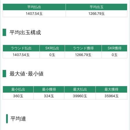
平均払出
平均出玉
1407.54玉
1266.79玉
平均出玉構成
ラウンド払出
SKR払出
ラウンド獲得
SKR獲得
1407.54玉
0玉
1266.79玉
0玉
最大値･最小値
最小払出
最小獲得
最大払出
最大獲得
360玉
324玉
39960玉
35964玉
平均連