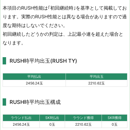
本項目のRUSH性能は｢初回継続時｣を基準として掲載してお
ります。実際のRUSH性能とは異なる場合がありますので過
度な期待はしないでください。
初回継続したどうかの判定は、上記最小連を超えた場合と
なります。
RUSH時平均出玉(RUSH TY)
平均払出
平均出玉
2456.24玉
2210.62玉
RUSH時平均出玉構成
ラウンド払出
SKR払出
ラウンド獲得
SKR獲得
2456.24玉
0玉
2210.62玉
0玉