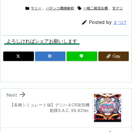

サミー
,
パチンコ機種解析

一種二種混合機
,
甘デジ

Posted by
まつげ
よろしければシェアお願いします
B!
Copy

Next
【各種シミュレート値】デジハネCR攻殻機
動隊S.A.C. 99.92Ver.