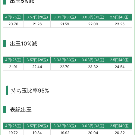
出玉5%減
4円(25玉)
3.57円(28玉)
3.33円(30玉)
3.03円(33玉)
2.5円(40玉)
20.76
21.26
21.59
22.09
23.25
出玉10%減
4円(25玉)
3.57円(28玉)
3.33円(30玉)
3.03円(33玉)
2.5円(40玉)
21.91
22.44
22.79
23.32
24.54
持ち玉比率95%
表記出玉
4円(25玉)
3.57円(28玉)
3.33円(30玉)
3.03円(33玉)
2.5円(40玉)
19.72
19.84
19.92
20.04
20.32