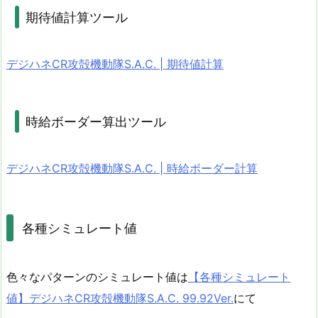
期待値計算ツール
デジハネCR攻殻機動隊S.A.C. | 期待値計算
時給ボーダー算出ツール
デジハネCR攻殻機動隊S.A.C. | 時給ボーダー計算
各種シミュレート値
色々なパターンのシミュレート値は
【各種シミュレート
値】デジハネCR攻殻機動隊S.A.C. 99.92Ver.
にて