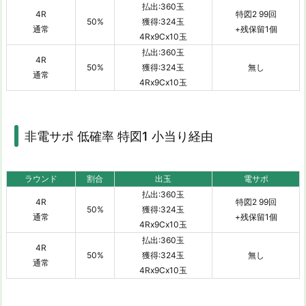
払出:360玉
4R
特図2 99回
50%
獲得:324玉
通常
+残保留1個
4Rx9Cx10玉
払出:360玉
4R
50%
獲得:324玉
無し
通常
4Rx9Cx10玉
非電サポ 低確率 特図1 小当り経由
ラウンド
割合
出玉
電サポ
払出:360玉
4R
特図2 99回
50%
獲得:324玉
通常
+残保留1個
4Rx9Cx10玉
払出:360玉
4R
50%
獲得:324玉
無し
通常
4Rx9Cx10玉