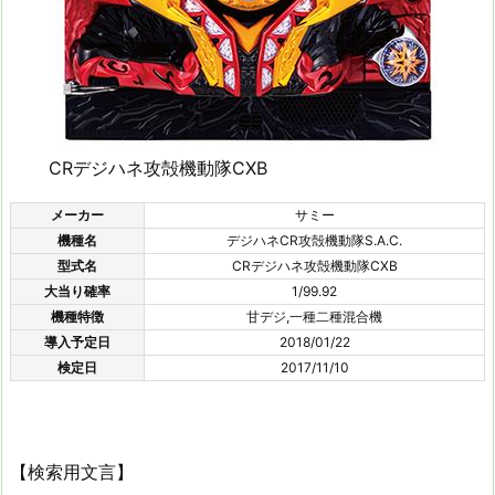
CRデジハネ攻殻機動隊CXB
メーカー
サミー
機種名
デジハネCR攻殻機動隊S.A.C.
型式名
CRデジハネ攻殻機動隊CXB
大当り確率
1/99.92
機種特徴
甘デジ,一種二種混合機
導入予定日
2018/01/22
検定日
2017/11/10
【検索用文言】