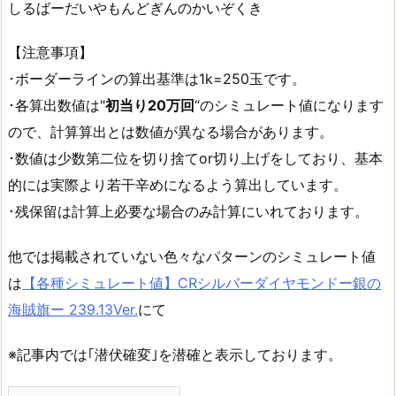
しるばーだいやもんどぎんのかいぞくき
【注意事項】
･ボーダーラインの算出基準は1k=250玉です。
･各算出数値は"
初当り20万回
“のシミュレート値になります
ので、計算算出とは数値が異なる場合があります。
･数値は少数第二位を切り捨てor切り上げをしており、基本
的には実際より若干辛めになるよう算出しています。
･残保留は計算上必要な場合のみ計算にいれております。
他では掲載されていない色々なパターンのシミュレート値
は
【各種シミュレート値】CRシルバーダイヤモンドー銀の
海賊旗ー 239.13Ver.
にて
※記事内では｢潜伏確変｣を潜確と表示しております。