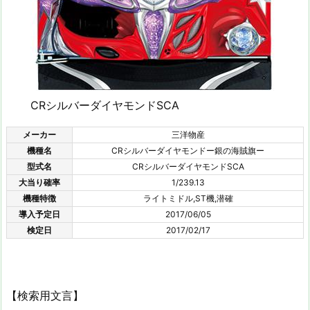
CRシルバーダイヤモンドSCA
メーカー
三洋物産
機種名
CRシルバーダイヤモンドー銀の海賊旗ー
型式名
CRシルバーダイヤモンドSCA
大当り確率
1/239.13
機種特徴
ライトミドル,ST機,潜確
導入予定日
2017/06/05
検定日
2017/02/17
【検索用文言】