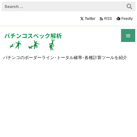

Twitter
Feedly
RSS


メニュ
パチンコのボーダーライン･トータル確率･各種計算ツールを紹介

サイド

前へ

次へ

検索