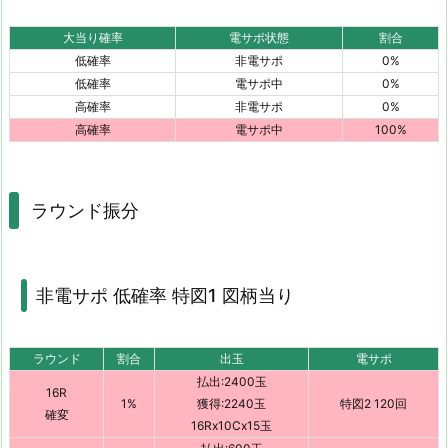
大当り確率
電サポ状態
割合
低確率
非電サポ
0%
低確率
電サポ中
0%
高確率
非電サポ
0%
高確率
電サポ中
100%
ラウンド振分
非電サポ 低確率 特図1 図柄当り
ラウンド
割合
出玉
電サポ
払出:2400玉
16R
1%
獲得:2240玉
特図2 120回
確変
16Rx10Cx15玉