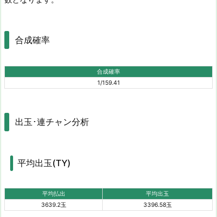
合成確率
合成確率
1/159.41
出玉･連チャン分析
平均出玉(TY)
平均払出
平均出玉
3639.2玉
3396.58玉