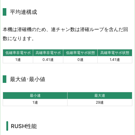
平均連構成
本機は潜確機のため、連チャン数は潜確ループを含んだ回
数になります。
低確率非電サポ
高確率非電サポ
低確率電サポ状態
高確率電サポ状態
1連
0.41連
0連
1.41連
最大値･最小値
最小連
最大連
1連
29連
RUSH性能