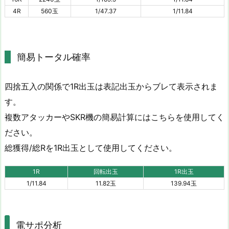
4R
560玉
1/47.37
1/11.84
簡易トータル確率
四捨五入の関係で1R出玉は表記出玉からブレて表示されま
す。
複数アタッカーやSKR機の簡易計算にはこちらを使用してく
ださい。
総獲得/総Rを1R出玉として使用してください。
1R
回転出玉
1R出玉
1/11.84
11.82玉
139.94玉
電サポ分析