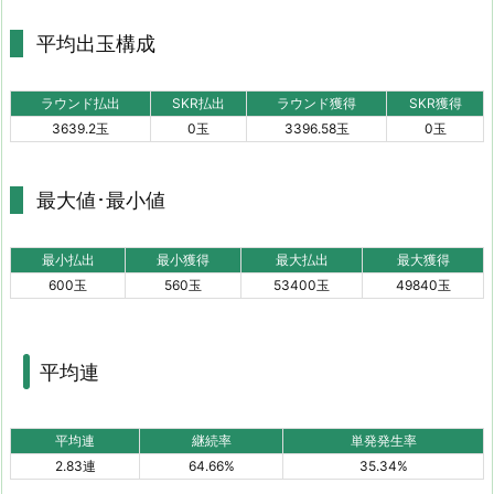
平均出玉構成
ラウンド払出
SKR払出
ラウンド獲得
SKR獲得
3639.2玉
0玉
3396.58玉
0玉
最大値･最小値
最小払出
最小獲得
最大払出
最大獲得
600玉
560玉
53400玉
49840玉
平均連
平均連
継続率
単発発生率
2.83連
64.66%
35.34%