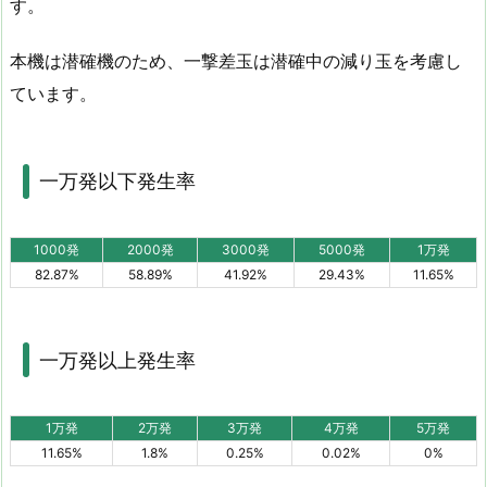
す。
本機は潜確機のため、一撃差玉は潜確中の減り玉を考慮し
ています。
一万発以下発生率
1000発
2000発
3000発
5000発
1万発
82.87%
58.89%
41.92%
29.43%
11.65%
一万発以上発生率
1万発
2万発
3万発
4万発
5万発
11.65%
1.8%
0.25%
0.02%
0%