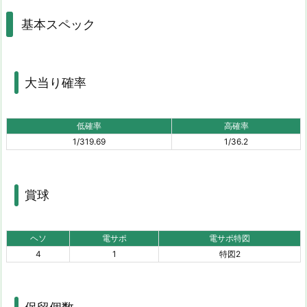
基本スペック
大当り確率
低確率
高確率
1/319.69
1/36.2
賞球
ヘソ
電サポ
電サポ特図
4
1
特図2