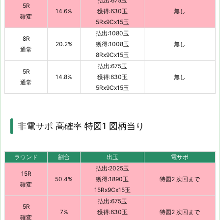
払出:675玉
5R
14.6%
獲得:630玉
無し
確変
5Rx9Cx15玉
払出:1080玉
8R
20.2%
獲得:1008玉
無し
通常
8Rx9Cx15玉
払出:675玉
5R
14.8%
獲得:630玉
無し
通常
5Rx9Cx15玉
非電サポ 高確率 特図1 図柄当り
ラウンド
割合
出玉
電サポ
払出:2025玉
15R
50.4%
獲得:1890玉
特図2 次回まで
確変
15Rx9Cx15玉
払出:675玉
5R
7%
獲得:630玉
特図2 次回まで
確変