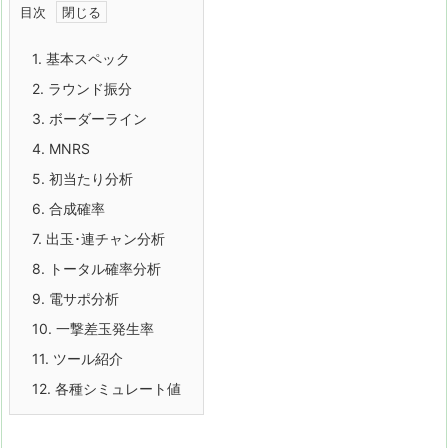
目次
1.
基本スペック
2.
ラウンド振分
3.
ボーダーライン
4.
MNRS
5.
初当たり分析
6.
合成確率
7.
出玉･連チャン分析
8.
トータル確率分析
9.
電サポ分析
10.
一撃差玉発生率
11.
ツール紹介
12.
各種シミュレート値