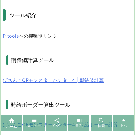
ツール紹介
P tools
への機種別リンク
期待値計算ツール
ぱちんこCRモンスターハンター4 | 期待値計算
時給ボーダー算出ツール






ぱちんこCRモンスターハンター4 | 時給ボーダー計算
メニュー
SNS
目次
検索
上へ
ホーム