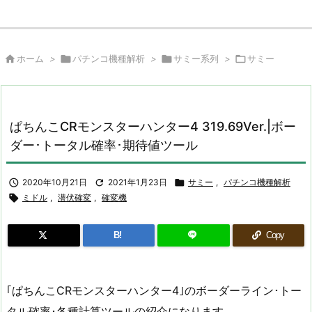

ホーム
>

パチンコ機種解析
>

サミー系列
>

サミー
ぱちんこCRモンスターハンター4 319.69Ver.|ボー
ダー･トータル確率･期待値ツール

2020年10月21日

2021年1月23日

サミー
,
パチンコ機種解析

ミドル
,
潜伏確変
,
確変機
B!
Copy
｢ぱちんこCRモンスターハンター4｣のボーダーライン･トー
タル確率･各種計算ツールの紹介になります。