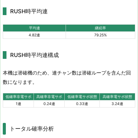
RUSH時平均連
平均連
継続率
4.82連
79.25%
RUSH時平均連構成
本機は潜確機のため、連チャン数は潜確ループを含んだ回
数になります。
低確率非電サポ
高確率非電サポ
低確率電サポ状態
高確率電サポ状態
1連
0.24連
0.33連
3.24連
トータル確率分析