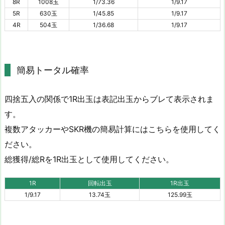
8R
1008玉
1/73.36
1/9.17
5R
630玉
1/45.85
1/9.17
4R
504玉
1/36.68
1/9.17
簡易トータル確率
四捨五入の関係で1R出玉は表記出玉からブレて表示されま
す。
複数アタッカーやSKR機の簡易計算にはこちらを使用してく
ださい。
総獲得/総Rを1R出玉として使用してください。
1R
回転出玉
1R出玉
1/9.17
13.74玉
125.99玉