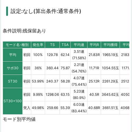
設定:なし(算出条件:通常条件)
条件説明:残保留あり
モード名-種別
発生率
TS
TSA
平均連
平均R
平均獲得
平均
3.51連
平均
初回
100%
129.78
62.14
21.83R
1965.19玉
2183.
(71.58%)
2.21連
サポ30
初回
36%
360.44
75.87
11.71R
1054.55玉
1171.
(54.76%)
4.07連
ST30
初回
53.99%
240.37
58.28
25.12R
2261.29玉
2512.
(75.44%)
5.23連
初回
9.99%
1298.06
63.15
40.5R
3645.62玉
4050.
(80.9%)
ST30+100
6.03連
突入
49.98%
259.66
55.39
40.68R
3661.51玉
4068.
(83.44%)
モード別平均値