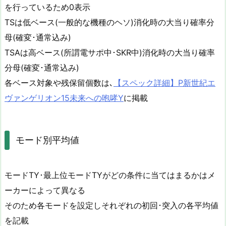
を行っているため0表示
TSは低ベース(一般的な機種のヘソ)消化時の大当り確率分
母(確変･通常込み)
TSAは高ベース(所謂電サポ中･SKR中)消化時の大当り確率
分母(確変･通常込み)
各ベース対象や残保留個数は､
【スペック詳細】P新世紀エ
ヴァンゲリオン15未来への咆哮Y
に掲載
モード別平均値
モードTY･最上位モードTYがどの条件に当てはまるかはメ
ーカーによって異なる
そのため各モードを設定しそれぞれの初回･突入の各平均値
を記載