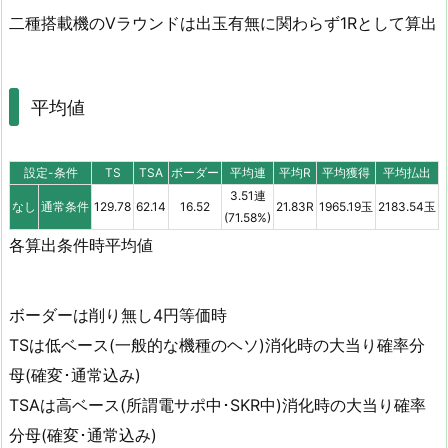
二種搭載機のVラウンドは出玉有無に関わらず1Rとして算出
平均値
設定-条件
TS
TSA
ボーダー
平均連
平均R
平均獲得
平均払出
3.51連
なし
通常条件
129.78
62.14
16.52
21.83R
1965.19玉
2183.54玉
2
(71.58%)
各算出条件時平均値
ボーダーは削り無し4円等価時
TSは低ベース(一般的な機種のヘソ)消化時の大当り確率分
母(確変･通常込み)
TSAは高ベース(所謂電サポ中･SKR中)消化時の大当り確率
分母(確変･通常込み)