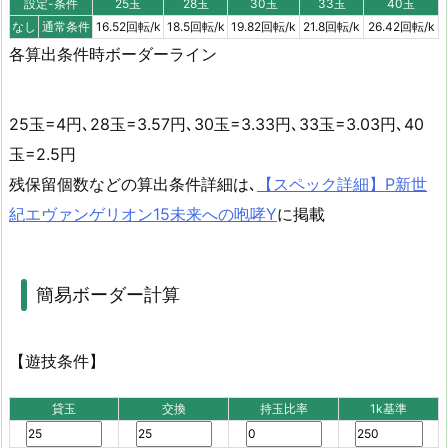
設定-条件
25玉
28玉
30玉
33玉
40玉
なし
通常条件
16.52回転/k
18.5回転/k
19.82回転/k
21.8回転/k
26.42回転/k
各算出条件時ボーダーライン
25玉=4円､28玉=3.57円､30玉=3.33円､33玉=3.03円､40
玉=2.5円
残保留個数などの算出条件詳細は､
【スペック詳細】P新世
紀エヴァンゲリオン15未来への咆哮Y
に掲載
簡易ボーダー計算
【遊技条件】
貸玉
交換
持玉比率
1k基準