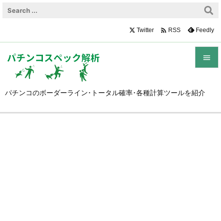

Twitter
Feedly
RSS


メニュ
パチンコのボーダーライン･トータル確率･各種計算ツールを紹介

サイド

前へ

次へ

検索