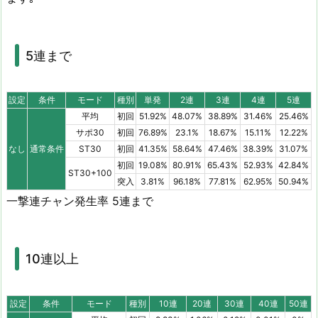
5連まで
設定
条件
モード
種別
単発
2連
3連
4連
5連
平均
初回
51.92%
48.07%
38.89%
31.46%
25.46%
サポ30
初回
76.89%
23.1%
18.67%
15.11%
12.22%
なし
通常条件
ST30
初回
41.35%
58.64%
47.46%
38.39%
31.07%
初回
19.08%
80.91%
65.43%
52.93%
42.84%
ST30+100
突入
3.81%
96.18%
77.81%
62.95%
50.94%
一撃連チャン発生率 5連まで
10連以上
設定
条件
モード
種別
10連
20連
30連
40連
50連