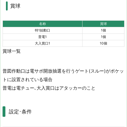
賞球
名称
賞球
特1始動口
1個
普電1
1個
大入賞口1
10個
賞球一覧
普図作動口は電サポ開放抽選を行うゲート(スルー)がポケッ
トに設置されている場合
普電は電チュー､大入賞口はアタッカーのこと
設定･条件