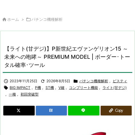

ホーム
>

パチンコ機種解析
【ライト(甘デジ)】P新世紀エヴァンゲリオン15 ～
未来への咆哮～ PREMIUM MODEL | ボーダー･トー
タル確率･ツール

2023年11月25日

2026年8月5日

パチンコ機種解析
,
ビスティ

BIG IMPACT
,
P機
,
ST機
,
V確
,
コンプリート機能
,
ライト(甘デジ)
,
一種
,
初回突破型
B!
Copy