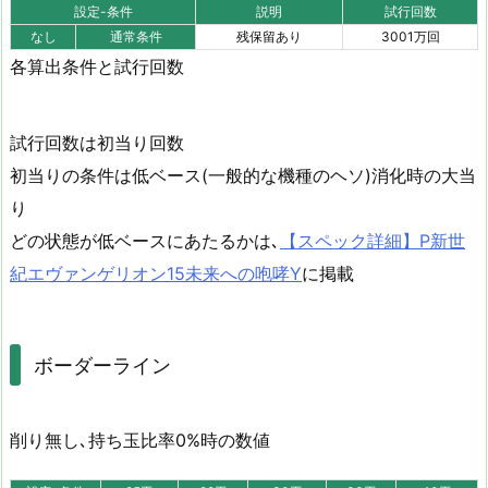
設定-条件
説明
試行回数
なし
通常条件
残保留あり
3001万回
各算出条件と試行回数
試行回数は初当り回数
初当りの条件は低ベース(一般的な機種のヘソ)消化時の大当
り
どの状態が低ベースにあたるかは､
【スペック詳細】P新世
紀エヴァンゲリオン15未来への咆哮Y
に掲載
ボーダーライン
削り無し､持ち玉比率0%時の数値