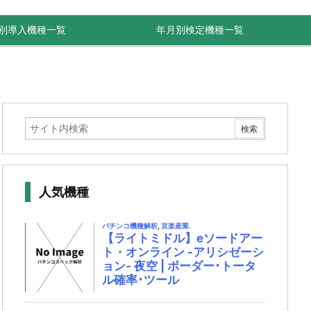
別導入機種一覧
年月別検定機種一覧
人気機種