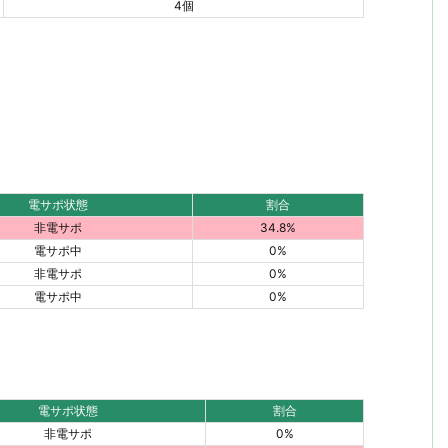
4個
電サポ状態
割合
非電サポ
34.8%
電サポ中
0%
非電サポ
0%
電サポ中
0%
電サポ状態
割合
非電サポ
0%