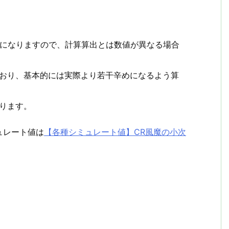
値になりますので、計算算出とは数値が異なる場合
ており、基本的には実際より若干辛めになるよう算
ります。
ュレート値は
【各種シミュレート値】CR風魔の小次