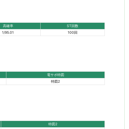
高確率
ST回数
1/95.01
100回
電サポ特図
特図2
特図2