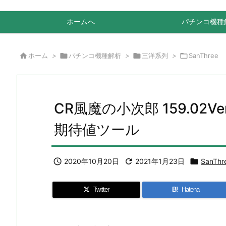
ホームへ
パチンコ機種

ホーム
>

パチンコ機種解析
>

三洋系列
>

SanThree
CR風魔の小次郎 159.02V
期待値ツール

2020年10月20日

2021年1月23日

SanThr
Twitter
B!
Hatena