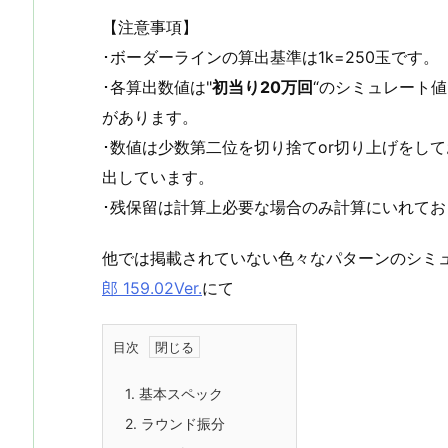
【注意事項】
･ボーダーラインの算出基準は1k=250玉です。
･各算出数値は"
初当り20万回
“のシミュレート
があります。
･数値は少数第二位を切り捨てor切り上げをし
出しています。
･残保留は計算上必要な場合のみ計算にいれてお
他では掲載されていない色々なパターンのシミ
郎 159.02Ver.
にて
目次
1.
基本スペック
2.
ラウンド振分