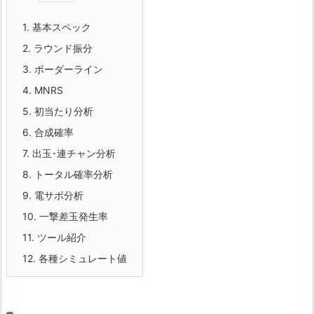
1.
基本スペック
2.
ラウンド振分
3.
ボーダーライン
4.
MNRS
5.
初当たり分析
6.
合成確率
7.
出玉･連チャン分析
8.
トータル確率分析
9.
電サポ分析
10.
一撃差玉発生率
11.
ツール紹介
12.
各種シミュレート値