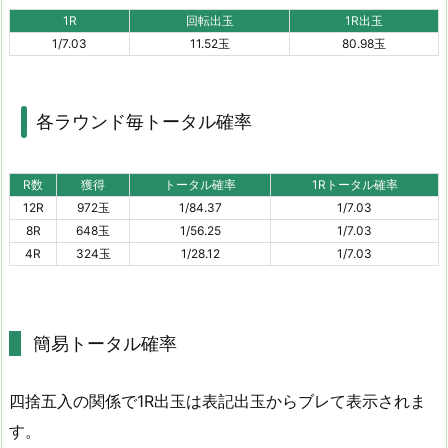
1R
回転出玉
1R出玉
1/7.03
11.52玉
80.98玉
各ラウンド毎トータル確率
R数
獲得
トータル確率
1Rトータル確率
12R
972玉
1/84.37
1/7.03
8R
648玉
1/56.25
1/7.03
4R
324玉
1/28.12
1/7.03
簡易トータル確率
四捨五入の関係で1R出玉は表記出玉からブレて表示されま
す。