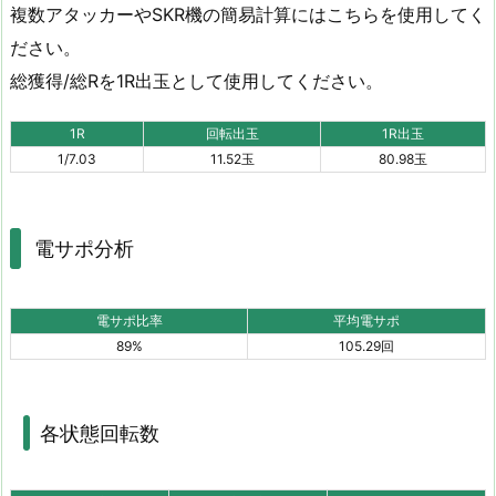
複数アタッカーやSKR機の簡易計算にはこちらを使用してく
ださい。
総獲得/総Rを1R出玉として使用してください。
1R
回転出玉
1R出玉
1/7.03
11.52玉
80.98玉
電サポ分析
電サポ比率
平均電サポ
89%
105.29回
各状態回転数