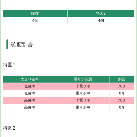
特図1
特図2
4個
4個
確変割合
特図1
大当り確率
電サポ状態
割合
低確率
非電サポ
70%
低確率
電サポ中
0%
高確率
非電サポ
70%
高確率
電サポ中
0%
特図2