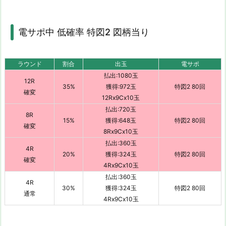
電サポ中 低確率 特図2 図柄当り
ラウンド
割合
出玉
電サポ
払出:1080玉
12R
35%
獲得:972玉
特図2 80回
確変
12Rx9Cx10玉
払出:720玉
8R
15%
獲得:648玉
特図2 80回
確変
8Rx9Cx10玉
払出:360玉
4R
20%
獲得:324玉
特図2 80回
確変
4Rx9Cx10玉
払出:360玉
4R
30%
獲得:324玉
特図2 80回
通常
4Rx9Cx10玉