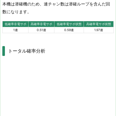
本機は潜確機のため、連チャン数は潜確ループを含んだ回
数になります。
低確率非電サポ
高確率非電サポ
低確率電サポ状態
高確率電サポ状態
1連
0.51連
0.59連
1.97連
トータル確率分析