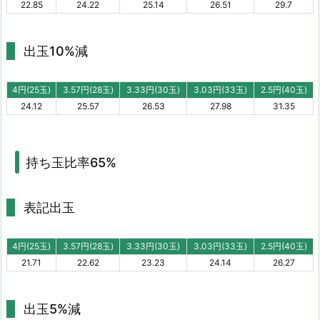
22.85
24.22
25.14
26.51
29.7
出玉10%減
4円(25玉)
3.57円(28玉)
3.33円(30玉)
3.03円(33玉)
2.5円(40玉)
24.12
25.57
26.53
27.98
31.35
持ち玉比率65%
表記出玉
4円(25玉)
3.57円(28玉)
3.33円(30玉)
3.03円(33玉)
2.5円(40玉)
21.71
22.62
23.23
24.14
26.27
出玉5%減