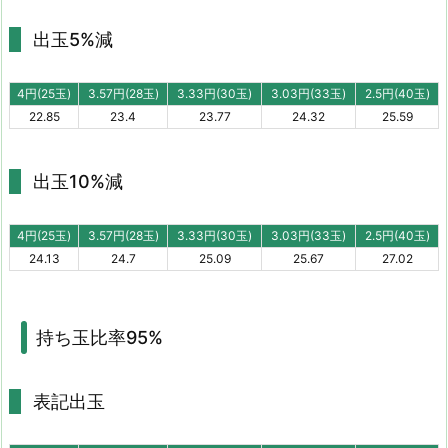
出玉5%減
4円(25玉)
3.57円(28玉)
3.33円(30玉)
3.03円(33玉)
2.5円(40玉)
22.85
23.4
23.77
24.32
25.59
出玉10%減
4円(25玉)
3.57円(28玉)
3.33円(30玉)
3.03円(33玉)
2.5円(40玉)
24.13
24.7
25.09
25.67
27.02
持ち玉比率95%
表記出玉