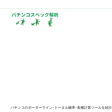
パチンコのボーダーライン･トータル確率･各種計算ツールを紹介