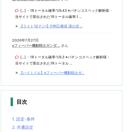
[…] ・1Rトータル確率:1/9.43 ※パチンコスペック解析様・
当サイトで算出された1Rトータル確率:1 ...
【ライト(甘デジ)】P押忍!番長 漢の頂 ...
2026年7月27日
eフィーバー機動戦士ガンダ...
さん
[…] ・1Rトータル確率:1/9.3 ※パチンコスペック解析様・
当サイトで算出された1Rトータル ...
【ハイミドル】eフィーバー機動戦士ガ...
目次
1.
設定･条件
2.
共通設定