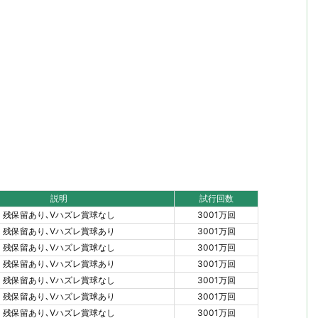
説明
試行回数
残保留あり､Vハズレ賞球なし
3001万回
残保留あり､Vハズレ賞球あり
3001万回
残保留あり､Vハズレ賞球なし
3001万回
残保留あり､Vハズレ賞球あり
3001万回
残保留あり､Vハズレ賞球なし
3001万回
残保留あり､Vハズレ賞球あり
3001万回
残保留あり､Vハズレ賞球なし
3001万回