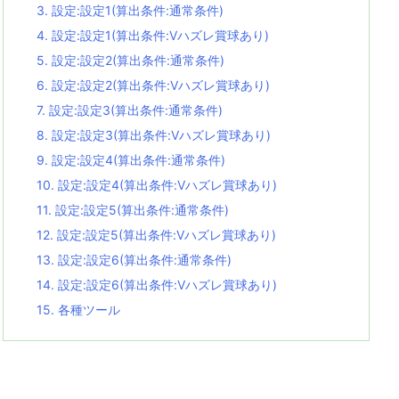
3.
設定:設定1(算出条件:通常条件)
4.
設定:設定1(算出条件:Vハズレ賞球あり)
5.
設定:設定2(算出条件:通常条件)
6.
設定:設定2(算出条件:Vハズレ賞球あり)
7.
設定:設定3(算出条件:通常条件)
8.
設定:設定3(算出条件:Vハズレ賞球あり)
9.
設定:設定4(算出条件:通常条件)
10.
設定:設定4(算出条件:Vハズレ賞球あり)
11.
設定:設定5(算出条件:通常条件)
12.
設定:設定5(算出条件:Vハズレ賞球あり)
13.
設定:設定6(算出条件:通常条件)
14.
設定:設定6(算出条件:Vハズレ賞球あり)
15.
各種ツール