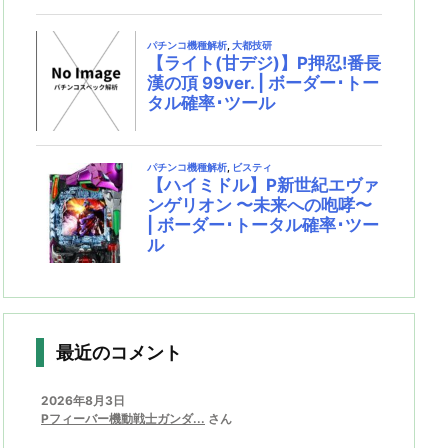
最近のコメント
2026年8月3日
Pフィーバー機動戦士ガンダ...
さん