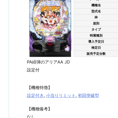
機種名
型式名
枠
規則
タイプ
特賞種別
導入予定日
検定日
販売予定台数
PA緋弾のアリアAA JD
設定付
【機種特徴】
設定付き
,
小当りリミット
,
初回突破型
【機種備考】
なし