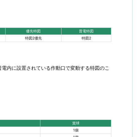
優先特図
普電特図
特図2優先
特図2
普電内に設置されている作動口で変動する特図のこ
賞球
1個