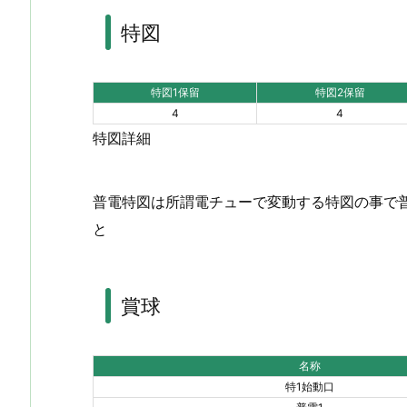
特図
特図1保留
特図2保留
4
4
特図詳細
普電特図は所謂電チューで変動する特図の事で
と
賞球
名称
特1始動口