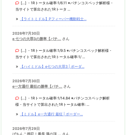
[…] ・1Rトータル確率:1/6.11 ※パチンコスペック解析様・
当サイトで算出された1Rトータ ...
【ライトミドル】Pフィーバー機動戦士...
2026年7月30日
e 七つの大罪3の勝率【パチ...
さん
[…] ・1Rトータル確率:1/9.5 ※パチンコスペック解析様・
当サイトで算出された1Rトータル確率:1/ ...
【ハイミドル】e七つの大罪3 | ボーダ...
2026年7月30日
e一方通行 最狂の勝率【パチ...
さん
[…] ・1Rトータル確率:1/14.84 ※パチンコスペック解析
様・当サイトで算出された1Rトータル確率: ...
【ミドル】e一方通行 最狂 | ボーダー...
2026年7月29日
ぱちんこ押忍！番長 漢の頂 ...
さん