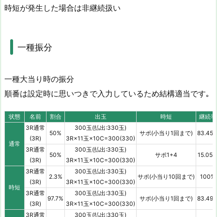
時短が発生した場合は非継続扱い
一種振分
一種大当り時の振分
順番は設定時に思いつきで入力しているため結構適当です｡
状態
名前
割合
出玉
時短
継続率
3R通常
300玉(払出:330玉)
50%
サポ(小当り1回まで)
83.45
(3R)
3R×11玉×10C=300(330)
通常
3R通常
300玉(払出:330玉)
50%
サポ1+4
15.05
(3R)
3R×11玉×10C=300(330)
3R通常
300玉(払出:330玉)
2.3%
サポ(小当り10回まで)
100%
(3R)
3R×11玉×10C=300(330)
時短
3R通常
300玉(払出:330玉)
97.7%
サポ(小当り1回まで)
83.49
(3R)
3R×11玉×10C=300(330)
3R通常
300玉(払出:330玉)