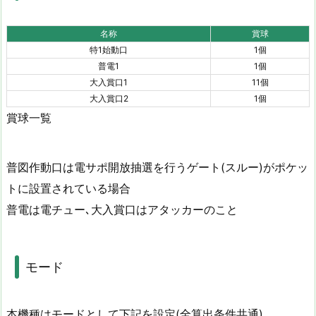
名称
賞球
特1始動口
1個
普電1
1個
大入賞口1
11個
大入賞口2
1個
賞球一覧
普図作動口は電サポ開放抽選を行うゲート(スルー)がポケッ
トに設置されている場合
普電は電チュー､大入賞口はアタッカーのこと
モード
本機種はモードとして下記を設定(全算出条件共通)