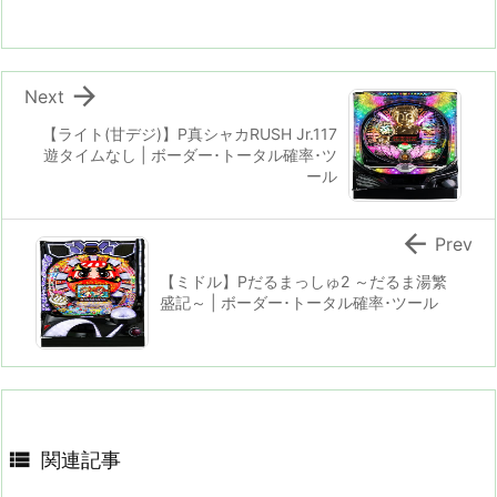

Next
【ライト(甘デジ)】P真シャカRUSH Jr.117
遊タイムなし | ボーダー･トータル確率･ツ
ール

Prev
【ミドル】Pだるまっしゅ2 ～だるま湯繁
盛記～ | ボーダー･トータル確率･ツール

関連記事