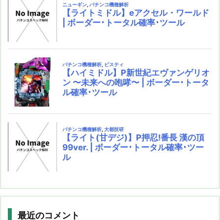
最近のコメント