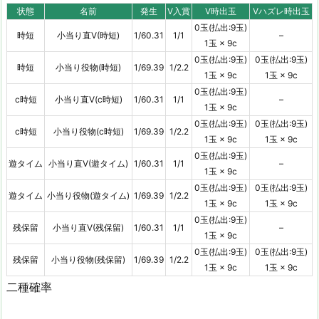
状態
名前
発生
V入賞
V時出玉
Vハズレ時出玉
0玉(払出:9玉)
時短
小当り直V(時短)
1/60.31
1/1
–
1玉 × 9c
0玉(払出:9玉)
0玉(払出:9玉)
時短
小当り役物(時短)
1/69.39
1/2.2
1玉 × 9c
1玉 × 9c
0玉(払出:9玉)
c時短
小当り直V(c時短)
1/60.31
1/1
–
1玉 × 9c
0玉(払出:9玉)
0玉(払出:9玉)
c時短
小当り役物(c時短)
1/69.39
1/2.2
1玉 × 9c
1玉 × 9c
0玉(払出:9玉)
遊タイム
小当り直V(遊タイム)
1/60.31
1/1
–
1玉 × 9c
0玉(払出:9玉)
0玉(払出:9玉)
遊タイム
小当り役物(遊タイム)
1/69.39
1/2.2
1玉 × 9c
1玉 × 9c
0玉(払出:9玉)
残保留
小当り直V(残保留)
1/60.31
1/1
–
1玉 × 9c
0玉(払出:9玉)
0玉(払出:9玉)
残保留
小当り役物(残保留)
1/69.39
1/2.2
1玉 × 9c
1玉 × 9c
二種確率