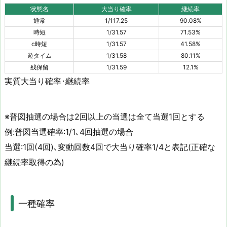
状態名
大当り確率
継続率
通常
1/117.25
90.08%
時短
1/31.57
71.53%
c時短
1/31.57
41.58%
遊タイム
1/31.58
80.11%
残保留
1/31.59
12.1%
実質大当り確率･継続率
※普図抽選の場合は2回以上の当選は全て当選1回とする
例:普図当選確率:1/1､4回抽選の場合
当選:1回(4回)､変動回数4回で大当り確率1/4と表記(正確な
継続率取得の為)
一種確率