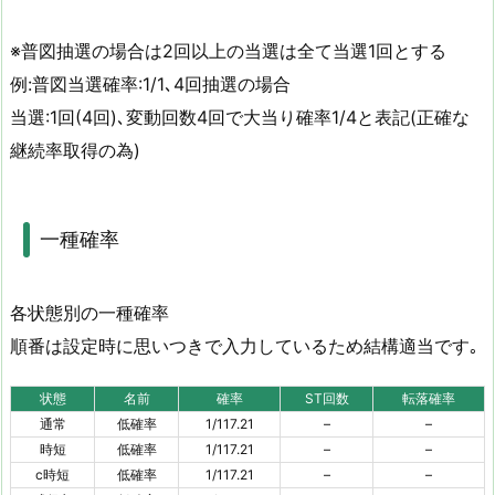
※普図抽選の場合は2回以上の当選は全て当選1回とする
例:普図当選確率:1/1､4回抽選の場合
当選:1回(4回)､変動回数4回で大当り確率1/4と表記(正確な
継続率取得の為)
一種確率
各状態別の一種確率
順番は設定時に思いつきで入力しているため結構適当です｡
状態
名前
確率
ST回数
転落確率
通常
低確率
1/117.21
–
–
時短
低確率
1/117.21
–
–
c時短
低確率
1/117.21
–
–