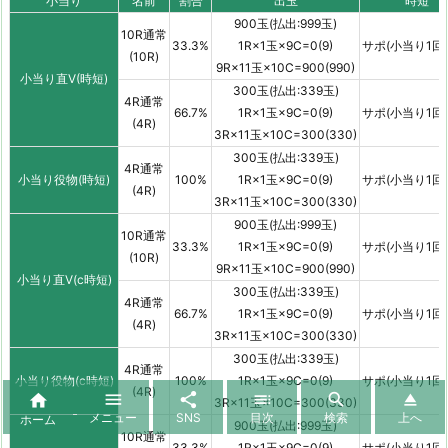
小当り
名前
割合
出玉
時短
900玉(払出:999玉)
10R通常
33.3%
1R×1玉×9C=0(9)
サポ(小当り1回
(10R)
9R×11玉×10C=900(990)
小当り直V(時短)
300玉(払出:339玉)
4R通常
66.7%
1R×1玉×9C=0(9)
サポ(小当り1回
(4R)
3R×11玉×10C=300(330)
300玉(払出:339玉)
4R通常
小当り役物(時短)
100%
1R×1玉×9C=0(9)
サポ(小当り1回
(4R)
3R×11玉×10C=300(330)
900玉(払出:999玉)
10R通常
33.3%
1R×1玉×9C=0(9)
サポ(小当り1回
(10R)
9R×11玉×10C=900(990)
小当り直V(c時短)
300玉(払出:339玉)
4R通常
66.7%
1R×1玉×9C=0(9)
サポ(小当り1回
(4R)
3R×11玉×10C=300(330)
300玉(払出:339玉)
4R通常
小当り役物(c時短)
100%
1R×1玉×9C=0(9)
サポ(小当り1回
(4R)






3R×11玉×10C=300(330)
メニュー
SNS
目次
検索
上へ
ホーム
900玉(払出:999玉)
10R通常
33.3%
1R×1玉×9C=0(9)
サポ(小当り1回