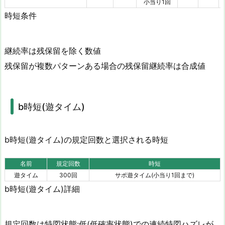
小当り1回
時短条件
継続率は残保留を除く数値
残保留が複数パターンある場合の残保留継続率は合成値
b時短(遊タイム)
b時短(遊タイム)の規定回数と選択される時短
名前
規定回数
時短
遊タイム
300回
サポ遊タイム(小当り1回まで)
b時短(遊タイム)詳細
規定回数は特図状態:低(低確率状態)での連続特図ハズレが