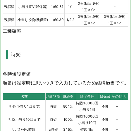
0玉(払出:9玉)
残保留
小当り直V(残保留)
1/60.31
1/1
–
1玉 × 9c
0玉(払出:9玉)
0玉(払出:9玉)
残保留
小当り役物(残保留)
1/69.39
1/2.2
1玉 × 9c
1玉 × 9c
二種確率
時短
各時短設定値
順番は設定時に思いつきで入力しているため結構適当です｡
名前
消化状態
継続率
終了条件
残保留
その他
リミ
特図:10000回
サポ(小当り1回まで)
時短
80.1%
4個
–
小当り1回
特図:10000回
サポ(小当り10回まで)
時短
100%
4個
–
小当り10回
サポ1+4(c時短)
c時短
3.15%
特図:1回
4個
–