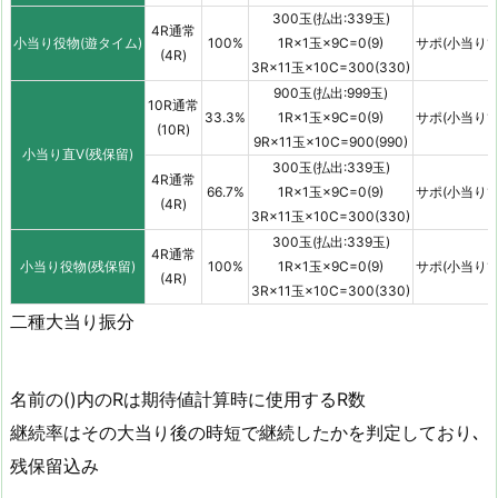
300玉(払出:339玉)
4R通常
小当り役物(遊タイム)
100%
1R×1玉×9C=0(9)
サポ(小当り1
(4R)
3R×11玉×10C=300(330)
900玉(払出:999玉)
10R通常
33.3%
1R×1玉×9C=0(9)
サポ(小当り1
(10R)
9R×11玉×10C=900(990)
小当り直V(残保留)
300玉(払出:339玉)
4R通常
66.7%
1R×1玉×9C=0(9)
サポ(小当り1
(4R)
3R×11玉×10C=300(330)
300玉(払出:339玉)
4R通常
小当り役物(残保留)
100%
1R×1玉×9C=0(9)
サポ(小当り1
(4R)
3R×11玉×10C=300(330)
二種大当り振分
名前の()内のRは期待値計算時に使用するR数
継続率はその大当り後の時短で継続したかを判定しており､
残保留込み