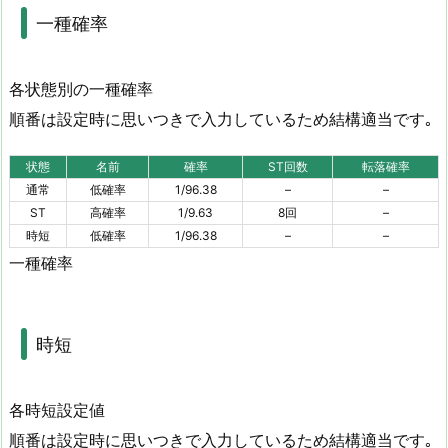
一種確率
各状態別の一種確率
順番は設定時に思いつきで入力しているため結構適当です｡
状態
名前
確率
ST回数
転落確率
通常
低確率
1/96.38
–
–
ST
高確率
1/9.63
8回
–
時短
低確率
1/96.38
–
–
一種確率
時短
各時短設定値
順番は設定時に思いつきで入力しているため結構適当です｡