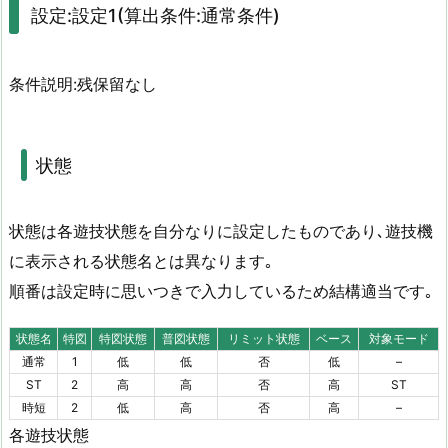
設定:設定1(算出条件:通常条件)
条件説明:残保留なし
状態
状態は各遊技状態を自分なりに設定したものであり､遊技機
に表示される状態名とは異なります｡
順番は設定時に思いつきで入力しているため結構適当です｡
状態名
特図
特図状態
普図状態
リミット状態
ベース
対象モード
通常
1
低
低
否
低
–
ST
2
高
高
否
高
ST
時短
2
低
高
否
高
–
各遊技状態