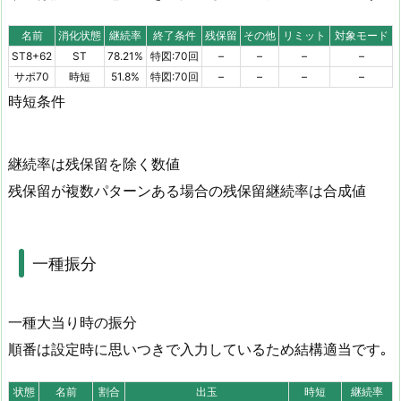
名前
消化状態
継続率
終了条件
残保留
その他
リミット
対象モード
ST8+62
ST
78.21%
特図:70回
–
–
–
–
サポ70
時短
51.8%
特図:70回
–
–
–
–
時短条件
継続率は残保留を除く数値
残保留が複数パターンある場合の残保留継続率は合成値
一種振分
一種大当り時の振分
順番は設定時に思いつきで入力しているため結構適当です｡
状態
名前
割合
出玉
時短
継続率