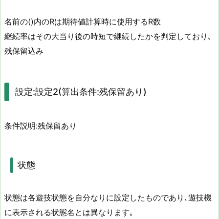
名前の()内のRは期待値計算時に使用するR数
継続率はその大当り後の時短で継続したかを判定しており､
残保留込み
設定:設定2(算出条件:残保留あり)
条件説明:残保留あり
状態
状態は各遊技状態を自分なりに設定したものであり､遊技機
に表示される状態名とは異なります｡