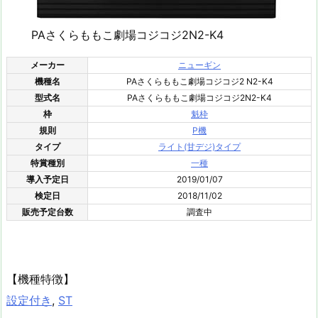
PAさくらももこ劇場コジコジ2N2-K4
メーカー
ニューギン
機種名
PAさくらももこ劇場コジコジ2 N2-K4
型式名
PAさくらももこ劇場コジコジ2N2-K4
枠
魁枠
規則
P機
タイプ
ライト(甘デジ)タイプ
特賞種別
一種
導入予定日
2019/01/07
検定日
2018/11/02
販売予定台数
調査中
【機種特徴】
設定付き
,
ST