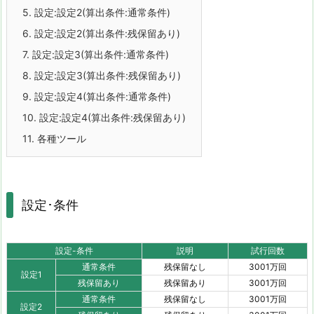
5.
設定:設定2(算出条件:通常条件)
6.
設定:設定2(算出条件:残保留あり)
7.
設定:設定3(算出条件:通常条件)
8.
設定:設定3(算出条件:残保留あり)
9.
設定:設定4(算出条件:通常条件)
10.
設定:設定4(算出条件:残保留あり)
11.
各種ツール
設定･条件
設定-条件
説明
試行回数
通常条件
残保留なし
3001万回
設定1
残保留あり
残保留あり
3001万回
通常条件
残保留なし
3001万回
設定2