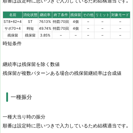
順番は設定時に思いつきで入力しているため結構適当です｡
名前
消化状態
継続率
終了条件
残保留
その他
リミット
対象モード
ST8+62+4
ST
76.13%
特図:70回
4個
–
–
–
サポ70+4
時短
49.74%
特図:70回
4個
–
–
–
残保留
残保留
3.85%
–
–
–
–
–
時短条件
継続率は残保留を除く数値
残保留が複数パターンある場合の残保留継続率は合成値
一種振分
一種大当り時の振分
順番は設定時に思いつきで入力しているため結構適当です｡